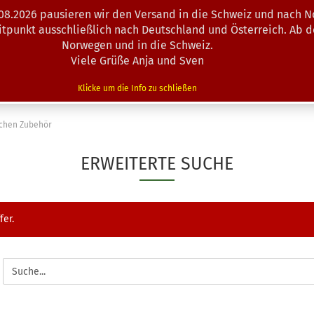
.08.2026 pausieren wir den Versand in die Schweiz und nach N
Suche...
eitpunkt ausschließlich nach Deutschland und Österreich. Ab 
Norwegen und in die Schweiz.
Viele Grüße Anja und Sven
N · MINIS
AUSRÜSTUNG
ZUBEHÖR
KÖRBE · TRAINING
Klicke um die Info zu schließen
chen Zubehör
ERWEITERTE SUCHE
fer.