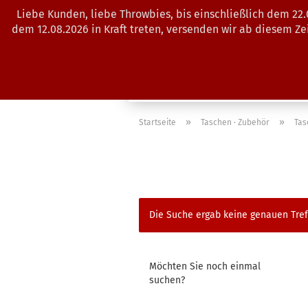
Liebe Kunden, liebe Throwbies, bis einschließlich dem 22
dem 12.08.2026 in Kraft treten, versenden wir ab diesem Z
AKTUELLES
SALES
SCHEIBE
»
»
Startseite
Taschen · Zubehör
Tas
Die Suche ergab keine genauen Tref
MÖCHTEN
Möchten Sie noch einmal
SIE
suchen?
NOCH
EINMAL