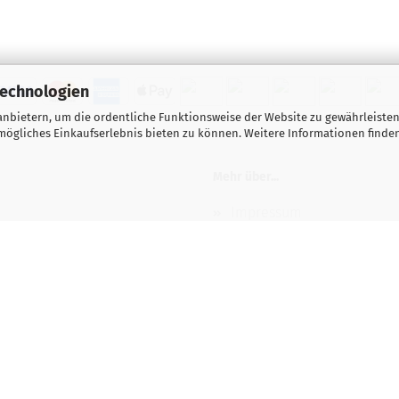
Technologien
nbietern, um die ordentliche Funktionsweise der Website zu gewährleisten
ögliches Einkaufserlebnis bieten zu können. Weitere Informationen finden
Mehr über...
Impressum
Wichtige Hinweise für Kas
Gutscheine
Kontakt / Öffnungszeiten
Versand- & Zahlungsbedi
e
Lehrvideos / Tutorials