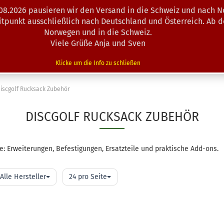
.08.2026 pausieren wir den Versand in die Schweiz und nach N
Suche...
eitpunkt ausschließlich nach Deutschland und Österreich. Ab 
Norwegen und in die Schweiz.
Viele Grüße Anja und Sven
N · MINIS
AUSRÜSTUNG
ZUBEHÖR
KÖRBE · TRAINING
Klicke um die Info zu schließen
iscgolf Rucksack Zubehör
DISCGOLF RUCKSACK ZUBEHÖR
e: Erweiterungen, Befestigungen, Ersatzteile und praktische Add-ons.
o
pro
Alle Hersteller
24 pro Seite
ite
Seite