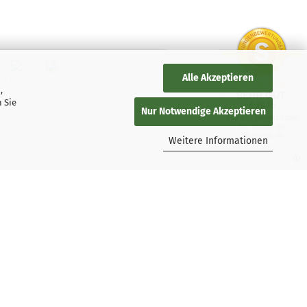
Alle Akzeptieren
,
SEHR GUT
 Sie
4.88 / 5
Nur Notwendige Akzeptieren
aus 137 Bewertungen
bei: google.de,
shopvote.de
Weitere Informationen
persky-Nutzer
ngungen