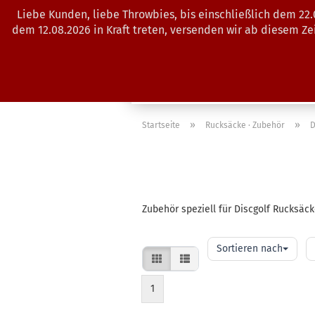
Liebe Kunden, liebe Throwbies, bis einschließlich dem 22
dem 12.08.2026 in Kraft treten, versenden wir ab diesem Z
AKTUELLES
SALES
SCHEIBE
»
»
Startseite
Rucksäcke · Zubehör
D
Zubehör speziell für Discgolf Rucksäck
Sortieren
pr
Sortieren nach
nach
Se
1