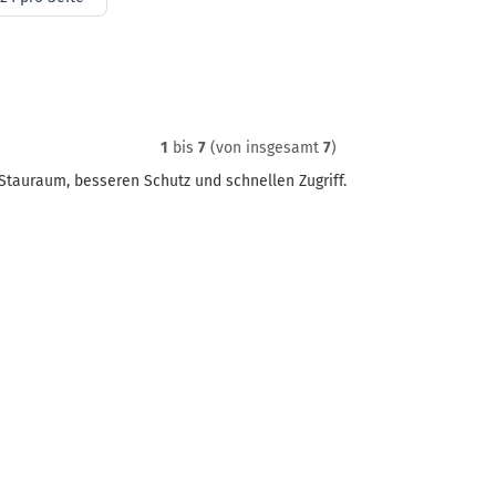
ite
1
bis
7
(von insgesamt
7
)
Stauraum, besseren Schutz und schnellen Zugriff.