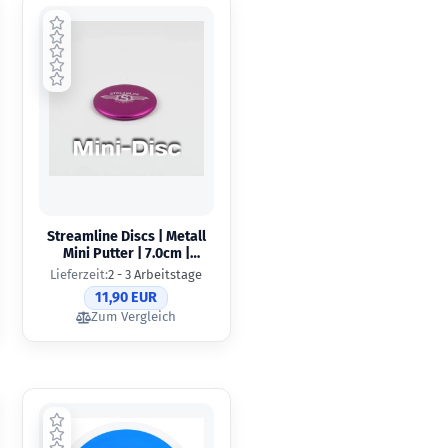
Streamline Discs | Metall
Mini Putter | 7.0cm |
Streamline Wings
Lieferzeit:
2 - 3 Arbeitstage
11,90 EUR
Zum Vergleich