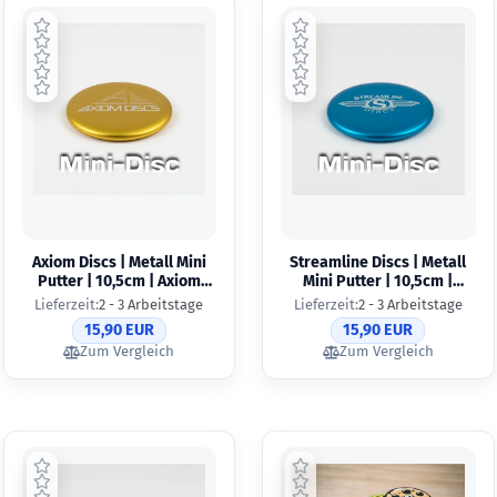
Axiom Discs | Metall Mini
Streamline Discs | Metall
Putter | 10,5cm | Axiom
Mini Putter | 10,5cm |
Hatch Pyramid
Streamline Wings
Lieferzeit:
2 - 3 Arbeitstage
Lieferzeit:
2 - 3 Arbeitstage
15,90 EUR
15,90 EUR
Zum Vergleich
Zum Vergleich