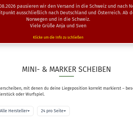
.08.2026 pausieren wir den Versand in die Schweiz und nach N
Suche...
eitpunkt ausschließlich nach Deutschland und Österreich. Ab 
Norwegen und in die Schweiz.
Viele Grüße Anja und Sven
N · MINIS
AUSRÜSTUNG
ZUBEHÖR
KÖRBE · TRAINING
Klicke um die Info zu schließen
MINI- & MARKER SCHEIBEN
erscheiben, mit denen du deine Liegeposition korrekt markierst – bes
rstück oder Wurfspiel.
o
pro
Alle Hersteller
24 pro Seite
ite
Seite