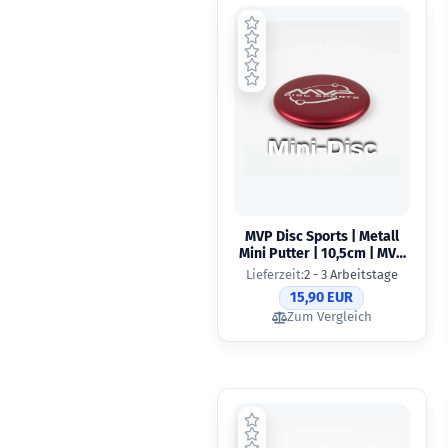
MVP Disc Sports | Metall
Mini Putter | 10,5cm | MVP
Orbit
Lieferzeit:
2 - 3 Arbeitstage
15,90 EUR
Zum Vergleich