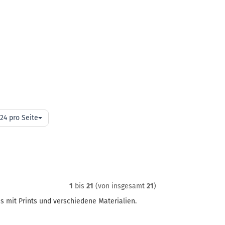
o
24 pro Seite
ite
1
bis
21
(von insgesamt
21
)
is mit Prints und verschiedene Materialien.