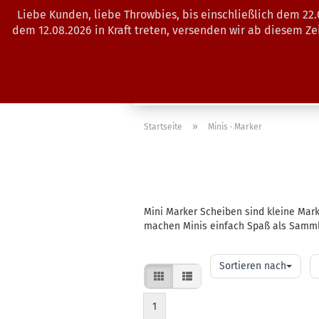
Liebe Kunden, liebe Throwbies, bis einschließlich dem 22
dem 12.08.2026 in Kraft treten, versenden wir ab diesem Z
AKTUELLES
SALES
SCHEIBE
»
Startseite
Minis · Marker
Mini Marker Scheiben sind kleine Mark
machen Minis einfach Spaß als Sammle
Sortieren
pr
Sortieren nach
nach
Se
1