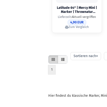
Latitude 64° | Mercy Mini |
Marker | Thrownatur
Edition
Lieferzeit:
Aktuell vergriffen
4,90 EUR
Zum Vergleich
Sortieren
pr
Sortieren nach
nach
Se
1
Hier findest du klassische Marker, Min