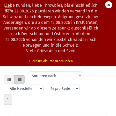
Liebe Kunden, liebe Throwbies, bis einschließlich
dem 22.08.2026 pausieren wir den Versand in die
Schweiz und nach Norwegen. Aufgrund gesetzlicher
Änderungen, die ab dem 12.08.2026 in Kraft treten,
ZUBEHÖR UND ERWEITERUNGEN FÜR
versenden wir ab diesem Zeitpunkt ausschließlich
DISCGOLF WAGEN
nach Deutschland und Österreich. Ab dem
22.08.2026 versenden wir zusätzlich wieder nach
Norwegen und in die Schweiz.
Viele Grüße Anja und Sven
Zubehör und Erweiterungen für Discgolf Wagen: Halterungen,
Taschen, Ersatzteile und praktische Upgrades – für mehr Komfort
und Ordnung auf dem Kurs.
Klicke um die Info zu schließen
Sortieren
nach
pro
pro
Seite
Seite
1