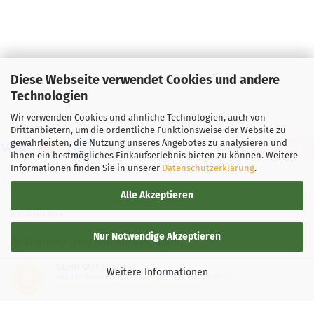
Diese Webseite verwendet Cookies und andere
Technologien
Wir verwenden Cookies und ähnliche Technologien, auch von
Drittanbietern, um die ordentliche Funktionsweise der Website zu
gewährleisten, die Nutzung unseres Angebotes zu analysieren und
Ihnen ein bestmögliches Einkaufserlebnis bieten zu können. Weitere
Informationen finden Sie in unserer
Datenschutzerklärung
.
Alle Akzeptieren
Rechtliches
Nur Notwendige Akzeptieren
Allgemeine Geschäftsbedingungen
SEHR GUT
(4.88 / 5)
Widerrufsbelehrung
Weitere Informationen
aus
136
Bewertungen bei: google.de, shopvote.de ⓘ
Informationen zur Echtheit der Bewertungen
Versand- & Zahlungsbedingungen