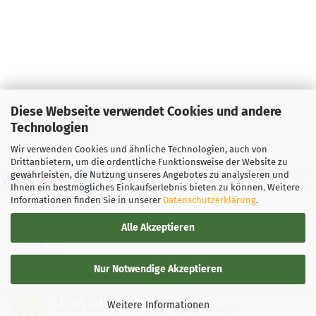
Diese Webseite verwendet Cookies und andere
Technologien
Wir verwenden Cookies und ähnliche Technologien, auch von
Drittanbietern, um die ordentliche Funktionsweise der Website zu
gewährleisten, die Nutzung unseres Angebotes zu analysieren und
Ihnen ein bestmögliches Einkaufserlebnis bieten zu können. Weitere
Informationen finden Sie in unserer
Datenschutzerklärung
.
Alle Akzeptieren
Rechtliches
Nur Notwendige Akzeptieren
Allgemeine Geschäftsbedingungen
SEHR GUT
(4.88 / 5)
Widerrufsbelehrung
Weitere Informationen
aus
137
Bewertungen bei: google.de, shopvote.de ⓘ