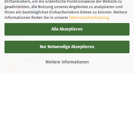
Drittanbietern, um die ordentliche Funktionsweise der Website zu
gewährleisten, die Nutzung unseres Angebotes zu analysieren und
Ihnen ein bestmögliches Einkaufserlebnis bieten zu können. Weitere
Informationen finden Sie in unserer
Datenschutzerklärung
.
Alle Akzeptieren
Rechtliches
Nur Notwendige Akzeptieren
Allgemeine Geschäftsbedingungen
SEHR GUT
(4.88 / 5)
Widerrufsbelehrung
Weitere Informationen
aus
136
Bewertungen bei: google.de, shopvote.de ⓘ
Informationen zur Echtheit der Bewertungen
Versand- & Zahlungsbedingungen
Privatsphäre und Datenschutz
Teilnahmebedingung-Gewinnspiele
Vertrag widerrufen