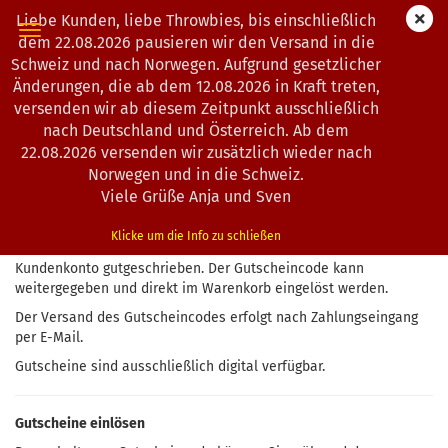
Liebe Kunden, liebe Throwbies, bis einschließlich
dem 22.08.2026 pausieren wir den Versand in die
Schweiz und nach Norwegen. Aufgrund gesetzlicher
Änderungen, die ab dem 12.08.2026 in Kraft treten,
Gutscheine - Fragen und Antworte
versenden wir ab diesem Zeitpunkt ausschließlich
nach Deutschland und Österreich. Ab dem
22.08.2026 versenden wir zusätzlich wieder nach
Gutscheine kaufen
Norwegen und in die Schweiz.
Gutscheine können – sofern im Shop angeboten – wie normale
Viele Grüße Anja und Sven
Artikel gekauft werden. Nach erfolgreicher Zahlung wird der
Gutschein freigeschaltet und als Gutscheincode per E-Mail
Klicke um die Info zu schließen
versendet. Das Guthaben wird nicht automatisch dem
Kundenkonto gutgeschrieben. Der Gutscheincode kann
weitergegeben und direkt im Warenkorb eingelöst werden.
Der Versand des Gutscheincodes erfolgt nach Zahlungseingang
per E-Mail.
Gutscheine sind ausschließlich digital verfügbar.
Gutscheine einlösen