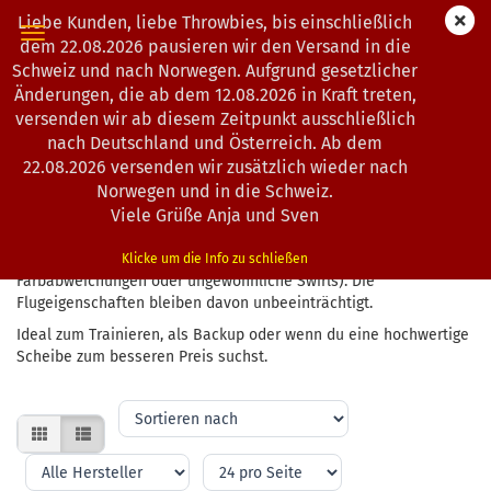
Liebe Kunden, liebe Throwbies, bis einschließlich
dem 22.08.2026 pausieren wir den Versand in die
Schweiz und nach Norwegen. Aufgrund gesetzlicher
Änderungen, die ab dem 12.08.2026 in Kraft treten,
2ND LAB DISCS – VOLLE LEISTUNG
versenden wir ab diesem Zeitpunkt ausschließlich
MIT KLEINEN SCHÖNHEITSFEHLERN
nach Deutschland und Österreich. Ab dem
22.08.2026 versenden wir zusätzlich wieder nach
Norwegen und in die Schweiz.
Viele Grüße Anja und Sven
Scheiben in der Kategorie
2nd Lab / X-Outs
sind voll spielbar und
bereit für den Einsatz – sie haben lediglich kleinere optische
Abweichungen aus der Produktion (z. B. versetzter Stempel,
Klicke um die Info zu schließen
Farbabweichungen oder ungewöhnliche Swirls). Die
Flugeigenschaften bleiben davon unbeeinträchtigt.
Ideal zum Trainieren, als Backup oder wenn du eine hochwertige
Scheibe zum besseren Preis suchst.
Sortieren
nach
pro
pro
Seite
Seite