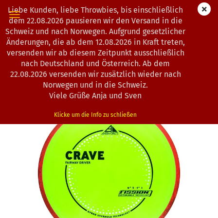
Liebe Kunden, liebe Throwbies, bis einschließlich
dem 22.08.2026 pausieren wir den Versand in die
Schweiz und nach Norwegen. Aufgrund gesetzlicher
Änderungen, die ab dem 12.08.2026 in Kraft treten,
« Erster
« zurück
weiter »
Letzter »
versenden wir ab diesem Zeitpunkt ausschließlich
193
Artikel in dieser Kategorie
nach Deutschland und Österreich. Ab dem
22.08.2026 versenden wir zusätzlich wieder nach
Axiom Discs | Crave | Fission
Norwegen und in die Schweiz.
(Art.Nr.:
1203198
)
Viele Grüße Anja und Sven
Klicke um die Info zu schließen