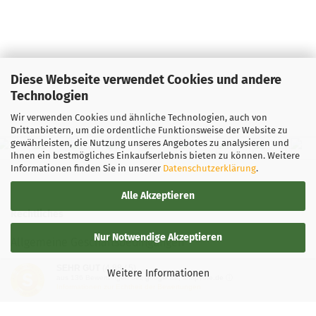
Diese Webseite verwendet Cookies und andere
Technologien
Wir verwenden Cookies und ähnliche Technologien, auch von
Drittanbietern, um die ordentliche Funktionsweise der Website zu
gewährleisten, die Nutzung unseres Angebotes zu analysieren und
Ihnen ein bestmögliches Einkaufserlebnis bieten zu können. Weitere
Informationen finden Sie in unserer
Datenschutzerklärung
.
Alle Akzeptieren
Rechtliches
Nur Notwendige Akzeptieren
Allgemeine Geschäftsbedingungen
SEHR GUT
(4.88 / 5)
Widerrufsbelehrung
Weitere Informationen
aus
136
Bewertungen bei: google.de, shopvote.de ⓘ
Informationen zur Echtheit der Bewertungen
Versand- & Zahlungsbedingungen