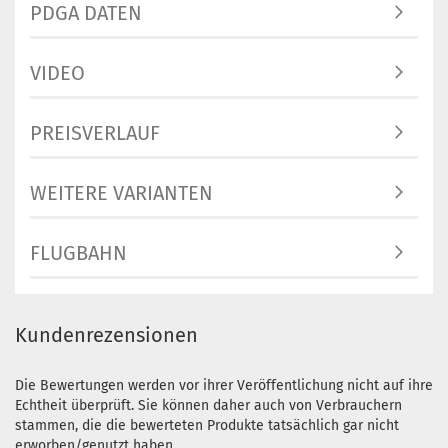
Lagerbestand:
PDGA DATEN
1
Lieferzeit:
2 -
3 Arbeitstage
VIDEO
PREISVERLAUF
Gewicht:
141g
Farbton:
WEITERE VARIANTEN
Weißlich
Lagerbestand:
1
FLUGBAHN
Lieferzeit:
2 -
3 Arbeitstage
Gewicht:
139g
Kundenrezensionen
Farbton:
Gelblich
Lagerbestand:
Die Bewertungen werden vor ihrer Veröffentlichung nicht auf ihre
1
Echtheit überprüft. Sie können daher auch von Verbrauchern
Lieferzeit:
2 -
stammen, die die bewerteten Produkte tatsächlich gar nicht
3 Arbeitstage
erworben/genutzt haben.