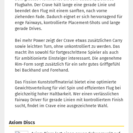
Farbton:
Flugbahn. Der Crave hält lange eine gerade Linie und
Gelblich
beendet den Flug mit einem sanften, nach vorne
Lagerbestand:
ziehenden Fade. Dadurch eignet er sich hervorragend für
1
enge Fairways, kontrollierte Placement-Shots und lange
Lieferzeit:
2 -
gerade Drives.
3 Arbeitstage
Bei mehr Power zeigt der Crave etwas zusätzlichen Carry
sowie leichten Turn, ohne unkontrolliert zu werden. Das
macht ihn sowohl für fortgeschrittene Spieler als auch
für ambitionierte Einsteiger interessant. Die angenehme
Gewicht:
148g
Rim-Form sorgt zusätzlich für ein sehr gutes Griffgefühl
Farbton:
bei Backhand und Forehand.
Lila/Violett
Lagerbestand:
Das Fission Kunststoffmaterial bietet eine optimierte
1
Gewichtsverteilung für viel Spin und effizienten Flug bei
Lieferzeit:
2 -
gleichzeitig hoher Haltbarkeit. Wer einen verlässlichen
3 Arbeitstage
Fairway Driver für gerade Linien mit kontrolliertem Finish
sucht, findet im Crave eine ausgezeichnete Wahl.
Axiom Discs
Gewicht:
148g
Farbton: