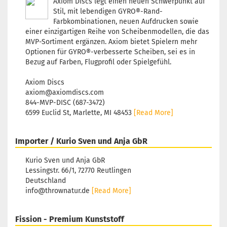
Axiom Discs legt einen neuen Schwerpunkt auf
Türkis
Stil, mit lebendigen GYRO®-Rand-
Lagerbestand:
Farbkombinationen, neuen Aufdrucken sowie
1
einer einzigartigen Reihe von Scheibenmodellen, die das
Lieferzeit:
2 -
MVP-Sortiment ergänzen. Axiom bietet Spielern mehr
3 Arbeitstage
Optionen für GYRO®-verbesserte Scheiben, sei es in
Bezug auf Farben, Flugprofil oder Spielgefühl.
Axiom Discs
axiom@axiomdiscs.com
Gewicht:
147g
844-MVP-DISC (687-3472)
Farbton:
6599 Euclid St, Marlette, MI 48453
[Read More]
Mischmasch
Lagerbestand:
1
Importer / Kurio Sven und Anja GbR
Lieferzeit:
2 -
3 Arbeitstage
Kurio Sven und Anja GbR
Lessingstr. 66/1, 72770 Reutlingen
Deutschland
info@thrownatur.de
[Read More]
Gewicht:
143g
Farbton:
Fission - Premium Kunststoff
Gelblich