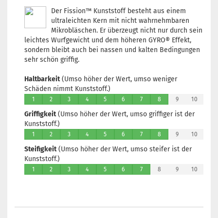
Lagerbestand:
Der Fission™ Kunststoff besteht aus einem
1
ultraleichten Kern mit nicht wahrnehmbaren
Lieferzeit:
2 -
Mikrobläschen. Er überzeugt nicht nur durch sein
3 Arbeitstage
leichtes Wurfgewicht und dem höheren GYRO® Effekt,
sondern bleibt auch bei nassen und kalten Bedingungen
sehr schön griffig.
Haltbarkeit
(Umso höher der Wert, umso weniger
Gewicht:
143g
Schäden nimmt Kunststoff.)
Farbton:
1
2
3
4
5
6
7
8
9
10
Gelblich
Griffigkeit
(Umso höher der Wert, umso griffiger ist der
Lagerbestand:
Kunststoff.)
1
Lieferzeit:
2 -
1
2
3
4
5
6
7
8
9
10
3 Arbeitstage
Steifigkeit
(Umso höher der Wert, umso steifer ist der
Kunststoff.)
1
2
3
4
5
6
7
8
9
10
Gewicht:
142g
Farbton:
Rosa/Pink