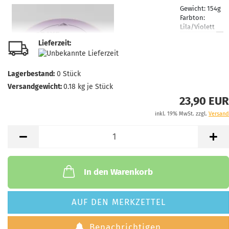
Gewicht:
154g
Farbton:
Lila/Violett
Lagerbestand:
Lieferzeit:
1
Lieferzeit:
2 -
3 Arbeitstage
Lagerbestand:
0
Stück
Versandgewicht:
0.18
kg je Stück
23,90 EUR
inkl. 19% MwSt. zzgl.
Versand
Gewicht:
153g
Farbton:
Weißlich
Lagerbestand:
1
Lieferzeit:
2 -
In den Warenkorb
3 Arbeitstage
AUF DEN MERKZETTEL
Benachrichtigen