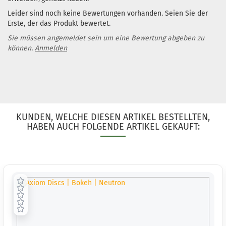
Gewicht:
138g
Leider sind noch keine Bewertungen vorhanden. Seien Sie der
Farbton:
Erste, der das Produkt bewertet.
Rosa/Pink
Sie müssen angemeldet sein um eine Bewertung abgeben zu
Lagerbestand:
können.
Anmelden
1
Lieferzeit:
2 -
3 Arbeitstage
Gewicht:
137g
Farbton:
Grünlich
KUNDEN, WELCHE DIESEN ARTIKEL BESTELLTEN,
Lagerbestand:
HABEN AUCH FOLGENDE ARTIKEL GEKAUFT:
1
Lieferzeit:
2 -
3 Arbeitstage