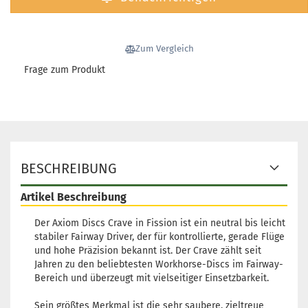
Gewicht:
152g
Farbton:
Gelblich
Lagerbestand:
Zum Vergleich
1
Frage zum Produkt
Lieferzeit:
2 -
3 Arbeitstage
Gewicht:
149g
Farbton:
BESCHREIBUNG
Rosa/Pink
Lagerbestand:
Artikel Beschreibung
1
Lieferzeit:
2 -
Der Axiom Discs Crave in Fission ist ein neutral bis leicht
3 Arbeitstage
stabiler Fairway Driver, der für kontrollierte, gerade Flüge
und hohe Präzision bekannt ist. Der Crave zählt seit
Jahren zu den beliebtesten Workhorse-Discs im Fairway-
Bereich und überzeugt mit vielseitiger Einsetzbarkeit.
Gewicht:
148g
Sein größtes Merkmal ist die sehr saubere, zieltreue