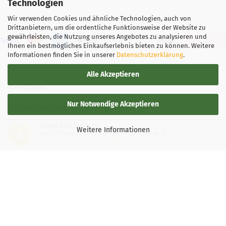
Technologien
Wir verwenden Cookies und ähnliche Technologien, auch von
Drittanbietern, um die ordentliche Funktionsweise der Website zu
gewährleisten, die Nutzung unseres Angebotes zu analysieren und
Ihnen ein bestmögliches Einkaufserlebnis bieten zu können. Weitere
Informationen finden Sie in unserer
Datenschutzerklärung
.
Alle Akzeptieren
Rechtliches
Nur Notwendige Akzeptieren
Allgemeine Geschäftsbedingungen
SEHR GUT
(4.87 / 5)
Widerrufsbelehrung
Weitere Informationen
aus
137
Bewertungen bei: google.de, shopvote.de ⓘ
Informationen zur Echtheit der Bewertungen
Versand- & Zahlungsbedingungen
Privatsphäre und Datenschutz
Teilnahmebedingung-Gewinnspiele
Vertrag widerrufen