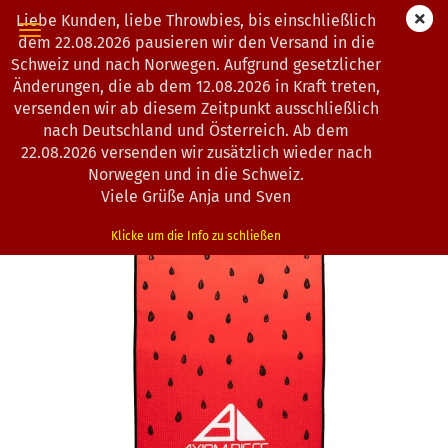
Liebe Kunden, liebe Throwbies, bis einschließlich
dem 22.08.2026 pausieren wir den Versand in die
Schweiz und nach Norwegen. Aufgrund gesetzlicher
Änderungen, die ab dem 12.08.2026 in Kraft treten,
« Erster
« zurück
versenden wir ab diesem Zeitpunkt ausschließlich
13
Artikel in dieser Kategorie
nach Deutschland und Österreich. Ab dem
22.08.2026 versenden wir zusätzlich wieder nach
Axiom Discs | Discgolf Handtuch | Watermelon Edition
Norwegen und in die Schweiz.
(Art.Nr.:
1202275
)
Viele Grüße Anja und Sven
Klicke um die Info zu schließen