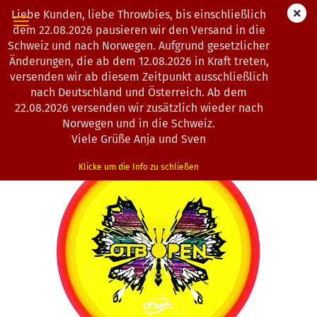
Liebe Kunden, liebe Throwbies, bis einschließlich
dem 22.08.2026 pausieren wir den Versand in die
Schweiz und nach Norwegen. Aufgrund gesetzlicher
Änderungen, die ab dem 12.08.2026 in Kraft treten,
« Erster
« zurück
weiter »
Letzter »
versenden wir ab diesem Zeitpunkt ausschließlich
130
Artikel in dieser Kategorie
nach Deutschland und Österreich. Ab dem
22.08.2026 versenden wir zusätzlich wieder nach
Axiom Discs | Insanity | Prism Proton Soft | OTB | 2026
Norwegen und in die Schweiz.
(Art.Nr.:
1203133
)
Viele Grüße Anja und Sven
Klicke um die Info zu schließen