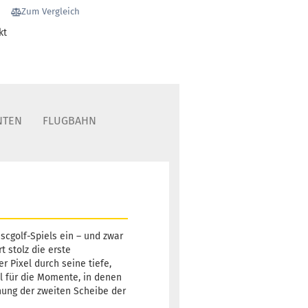
1
Zum Vergleich
Lieferzeit:
2 -
kt
3 Arbeitstage
Gewicht:
173g
15,90 €
Farbton:
NTEN
FLUGBAHN
Rosa/Pink
Lagerbestand:
1
Lieferzeit:
2 -
3 Arbeitstage
cgolf-Spiels ein – und zwar
 stolz die erste
Gewicht:
173g
15,90 €
r Pixel durch seine tiefe,
Farbton:
Rosa/Pink
al für die Momente, in denen
chung der zweiten Scheibe der
Lagerbestand:
1