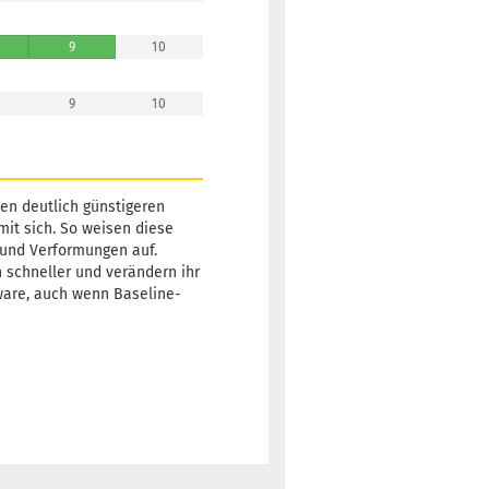
3 Arbeitstage
9
10
9
10
Gewicht:
172g
15,90 €
Farbton:
Bläulich
Lagerbestand:
1
nen deutlich günstigeren
Lieferzeit:
2 -
mit sich. So weisen diese
3 Arbeitstage
 und Verformungen auf.
h schneller und verändern ihr
ware, auch wenn Baseline-
Gewicht:
172g
15,90 €
Farbton:
Lila/Violett
Lagerbestand:
1
Lieferzeit:
2 -
3 Arbeitstage