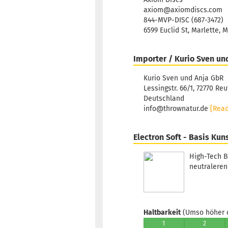
axiom@axiomdiscs.com
844-MVP-DISC (687-3472)
6599 Euclid St, Marlette, 
Importer / Kurio Sven un
Kurio Sven und Anja GbR
Lessingstr. 66/1, 72770 Reu
Deutschland
info@thrownatur.de
[Rea
Electron Soft - Basis Kun
High-Tech B
neutraleren 
Haltbarkeit
(Umso höher d
1
2