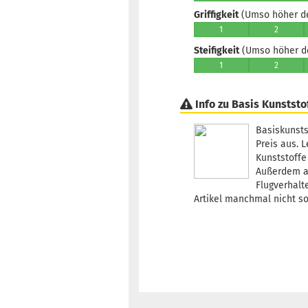
Griffigkeit
(Umso höher der
1
2
Steifigkeit
(Umso höher der
1
2
Info zu Basis Kunststo
Basiskunsts
Preis aus. 
Kunststoffe
Außerdem al
Flugverhalt
Artikel manchmal nicht s