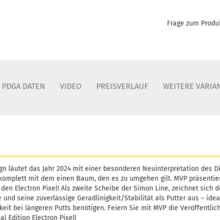
Frage zum Produ
PDGA DATEN
VIDEO
PREISVERLAUF
WEITERE VARIA
 läutet das Jahr 2024 mit einer besonderen Neuinterpretation des Dis
, komplett mit dem einen Baum, den es zu umgehen gilt. MVP präsentiert
den Electron Pixel! Als zweite Scheibe der Simon Line, zeichnet sich de
 und seine zuverlässige Geradlinigkeit/Stabilität als Putter aus – ide
keit bei längeren Putts benötigen. Feiern Sie mit MVP die Veröffentli
l Edition Electron Pixel!