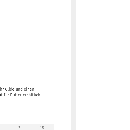
Lieferzeit:
2 -
3 Arbeitstage
Gewicht:
172g
15,90 €
Farbton:
Gelblich
Lagerbestand:
1
Lieferzeit:
2 -
3 Arbeitstage
ehr Glide und einen
t für Putter erhältlich.
Gewicht:
172g
15,90 €
Farbton:
Bläulich
Lagerbestand:
1
Lieferzeit:
2 -
9
10