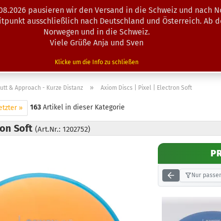
.08.2026 pausieren wir den Versand in die Schweiz und nach N
Suche...
eitpunkt ausschließlich nach Deutschland und Österreich. Ab 
Norwegen und in die Schweiz.
Viele Grüße Anja und Sven
N · MINIS
AUSRÜSTUNG
ZUBEHÖR
KÖRBE · TRAINING
Klicke um die Info zu schließen
»
utt & Approach - Kurze Distanz
Axiom Discs | Pixel | Electron Soft
163
Artikel in dieser Kategorie
etzter »
ron Soft
(Art.Nr.: 1202752)
P
Nur passen