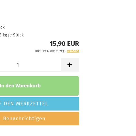
Lagerbestand:
1
Lieferzeit:
2 -
3 Arbeitstage
ück
8
kg je Stück
15,90 EUR
Gewicht:
173g
15,90 €
inkl. 19% MwSt. zzgl.
Versand
Farbton:
Lila/Violett
Lagerbestand:
1
Lieferzeit:
2 -
In den Warenkorb
3 Arbeitstage
F DEN MERKZETTEL
Gewicht:
173g
15,90 €
Benachrichtigen
Farbton:
Rosa/Pink
Lagerbestand: