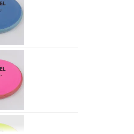
Lagerbestand:
1
Lieferzeit:
2 -
3 Arbeitstage
Gewicht:
174g
15,90 €
Farbton:
Rosa/Pink
Lagerbestand:
1
Lieferzeit:
2 -
3 Arbeitstage
Gewicht:
173g
15,90 €
Farbton:
Gelblich