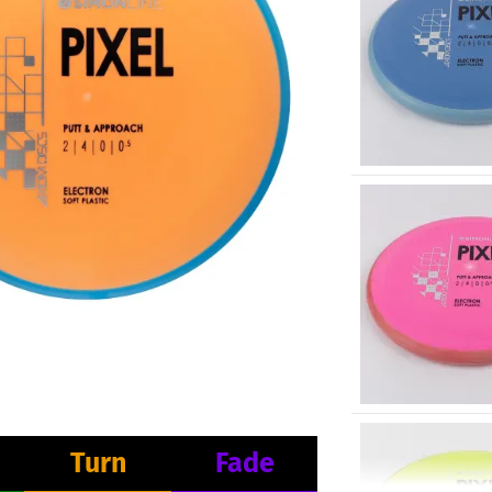
Turn
Fade