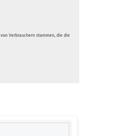
Gewicht:
172g
15,90 €
Farbton:
h von Verbrauchern stammen, die die
Rosa/Pink
Lagerbestand:
1
Lieferzeit:
2 -
3 Arbeitstage
Gewicht:
172g
15,90 €
Farbton:
Rosa/Pink
Lagerbestand:
1
Lieferzeit:
2 -
3 Arbeitstage