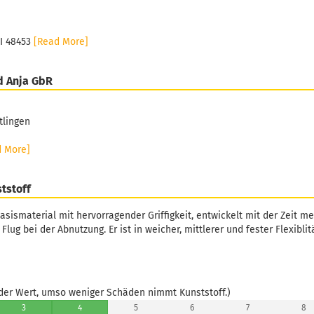
MI 48453
[Read More]
d Anja GbR
tlingen
d More]
ststoff
asismaterial mit hervorragender Griffigkeit, entwickelt mit der Zeit m
Flug bei der Abnutzung. Er ist in weicher, mittlerer und fester Flexiblitä
er Wert, umso weniger Schäden nimmt Kunststoff.)
3
4
5
6
7
8