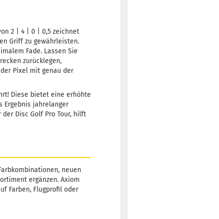
Lieferzeit:
2 -
3 Arbeitstage
on 2 | 4 | 0 | 0,5 zeichnet
en Griff zu gewährleisten.
inimalem Fade. Lassen Sie
trecken zurücklegen,
Gewicht:
173g
15,90 €
der Pixel mit genau der
Farbton:
Orange
rt! Diese bietet eine erhöhte
Lagerbestand:
as Ergebnis jahrelanger
1
er Disc Golf Pro Tour, hilft
Lieferzeit:
2 -
3 Arbeitstage
-Farbkombinationen, neuen
Gewicht:
172g
15,90 €
Sortiment ergänzen. Axiom
Farbton:
f Farben, Flugprofil oder
Gelblich
Lagerbestand:
1