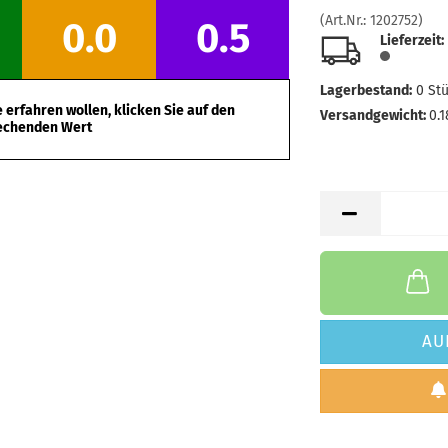
(Art.Nr.:
1202752
)
0.0
0.5
Lieferzeit:
Lagerbestand:
0
St
erfahren wollen, klicken Sie auf den
Versandgewicht:
0.1
echenden Wert
AU