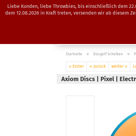
Liebe Kunden, liebe Throwbies, bis einschließlich dem 22
dem 12.08.2026 in Kraft treten, versenden wir ab diesem Z
AKTUELLES
SALES
SCHEIBE
»
»
Startseite
Discgolf Scheiben
P
« Erster
« zurück
weiter »
L
Axiom Discs | Pixel | Elect