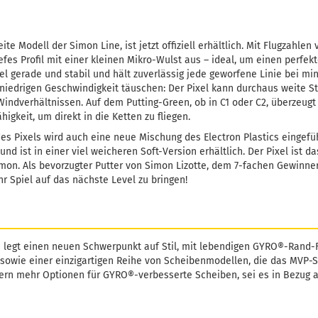
ite Modell der Simon Line, ist jetzt offiziell erhältlich. Mit Flugzahlen v
iefes Profil mit einer kleinen Mikro-Wulst aus – ideal, um einen perfekt
xel gerade und stabil und hält zuverlässig jede geworfene Linie bei m
 niedrigen Geschwindigkeit täuschen: Der Pixel kann durchaus weite S
indverhältnissen. Auf dem Putting-Green, ob in C1 oder C2, überzeugt 
higkeit, um direkt in die Ketten zu fliegen.
des Pixels wird auch eine neue Mischung des Electron Plastics eingefüh
 und ist in einer viel weicheren Soft-Version erhältlich. Der Pixel ist d
on. Als bevorzugter Putter von Simon Lizotte, dem 7-fachen Gewinner d
Ihr Spiel auf das nächste Level zu bringen!
 legt einen neuen Schwerpunkt auf Stil, mit lebendigen GYRO®-Rand
sowie einer einzigartigen Reihe von Scheibenmodellen, die das MVP-
lern mehr Optionen für GYRO®-verbesserte Scheiben, sei es in Bezug au