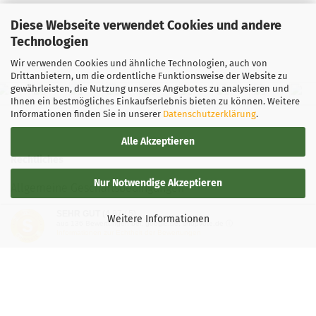
Diese Webseite verwendet Cookies und andere
Technologien
Wir verwenden Cookies und ähnliche Technologien, auch von
Drittanbietern, um die ordentliche Funktionsweise der Website zu
gewährleisten, die Nutzung unseres Angebotes zu analysieren und
Ihnen ein bestmögliches Einkaufserlebnis bieten zu können. Weitere
Informationen finden Sie in unserer
Datenschutzerklärung
.
Alle Akzeptieren
Rechtliches
Nur Notwendige Akzeptieren
Allgemeine Geschäftsbedingungen
SEHR GUT
(4.87 / 5)
Widerrufsbelehrung
Weitere Informationen
aus
136
Bewertungen bei: google.de, shopvote.de ⓘ
Informationen zur Echtheit der Bewertungen
Versand- & Zahlungsbedingungen
Privatsphäre und Datenschutz
Teilnahmebedingung-Gewinnspiele