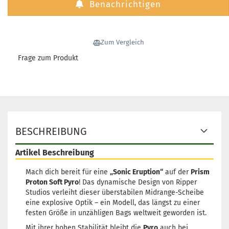
Benachrichtigen
Gewicht:
176g
26,90 €
Farbton:
Gelblich
Lagerbestand:
1
Zum Vergleich
Lieferzeit:
2 - 3 Arbeitstage
Frage zum Produkt
Gewicht:
176g
26,90 €
Farbton:
Gelblich
Lagerbestand:
1
Lieferzeit:
2 - 3 Arbeitstage
Gewicht:
176g
BESCHREIBUNG
26,90 €
Farbton:
Gelblich
Lagerbestand:
1
Artikel Beschreibung
Lieferzeit:
2 - 3 Arbeitstage
Mach dich bereit für eine
„Sonic Eruption“
auf der
Prism
Proton Soft Pyro
Gewicht:
! Das dynamische Design von Ripper
176g
26,90 €
Farbton:
Lila/Violett
Studios verleiht dieser überstabilen Midrange-Scheibe
eine explosive Optik – ein Modell, das längst zu einer
Lagerbestand:
1
festen Größe in unzähligen Bags weltweit geworden ist.
Lieferzeit:
2 - 3 Arbeitstage
Mit ihrer hohen Stabilität bleibt die
Pyro
auch bei