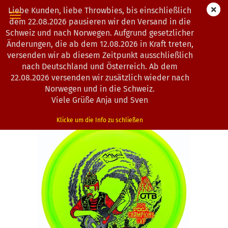
Liebe Kunden, liebe Throwbies, bis einschließlich
dem 22.08.2026 pausieren wir den Versand in die
Schweiz und nach Norwegen. Aufgrund gesetzlicher
Änderungen, die ab dem 12.08.2026 in Kraft treten,
« Erster
« zurück
weiter »
Letzter »
versenden wir ab diesem Zeitpunkt ausschließlich
104
Artikel in dieser Kategorie
nach Deutschland und Österreich. Ab dem
22.08.2026 versenden wir zusätzlich wieder nach
Axiom Discs | Pyro | Prism Proton Soft | Champions Cup
Norwegen und in die Schweiz.
Edition
Viele Grüße Anja und Sven
(Art.Nr.:
1202910
)
Klicke um die Info zu schließen