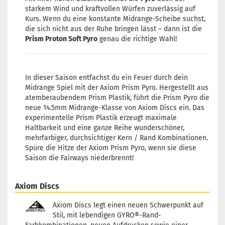
starkem Wind und kraftvollen Würfen zuverlässig auf
Gewicht:
176g
26,90 €
Farbton:
Rosa/Pink
Kurs. Wenn du eine konstante Midrange-Scheibe suchst,
die sich nicht aus der Ruhe bringen lässt – dann ist die
Lagerbestand:
1
Prism Proton Soft Pyro
genau die richtige Wahl!
Lieferzeit:
2 - 3 Arbeitstage
Gewicht:
176g
26,90 €
Farbton:
Rosa/Pink
In dieser Saison entfachst du ein Feuer durch dein
Lagerbestand:
1
Midrange Spiel mit der Axiom Prism Pyro. Hergestellt aus
Lieferzeit:
2 - 3 Arbeitstage
atemberaubendem Prism Plastik, führt die Prism Pyro die
neue 14.5mm Midrange-Klasse von Axiom Discs ein. Das
experimentelle Prism Plastik erzeugt maximale
Gewicht:
176g
26,90 €
Farbton:
Orange
Haltbarkeit und eine ganze Reihe wunderschöner,
mehrfarbiger, durchsichtiger Kern / Rand Kombinationen.
Lagerbestand:
1
Spüre die Hitze der Axiom Prism Pyro, wenn sie diese
Lieferzeit:
2 - 3 Arbeitstage
Saison die Fairways niederbrennt!
Axiom Discs
Axiom Discs legt einen neuen Schwerpunkt auf
Stil, mit lebendigen GYRO®-Rand-