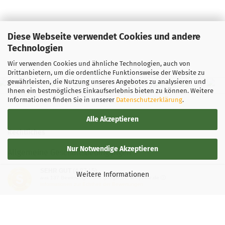
3 Arbeitstage
Gewicht:
135
Farbton:
Diese Webseite verwendet Cookies und andere
Weißlich
Technologien
Lagerbestand
1
Wir verwenden Cookies und ähnliche Technologien, auch von
Lieferzeit:
2 -
Drittanbietern, um die ordentliche Funktionsweise der Website zu
3 Arbeitstage
gewährleisten, die Nutzung unseres Angebotes zu analysieren und
Ihnen ein bestmögliches Einkaufserlebnis bieten zu können. Weitere
Informationen finden Sie in unserer
Datenschutzerklärung
.
Alle Akzeptieren
Rechtliches
Nur Notwendige Akzeptieren
Allgemeine Geschäftsbedingungen
SEHR GUT
(4.87 / 5)
Widerrufsbelehrung
Weitere Informationen
aus
137
Bewertungen bei: google.de, shopvote.de ⓘ
Informationen zur Echtheit der Bewertungen
Versand- & Zahlungsbedingungen
Privatsphäre und Datenschutz