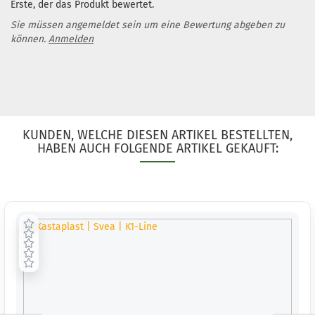
Erste, der das Produkt bewertet.
1
Lieferzeit:
2 -
Sie müssen angemeldet sein um eine Bewertung abgeben zu
3 Arbeitstage
können.
Anmelden
Gewicht:
150
Farbton:
Bläulich
KUNDEN, WELCHE DIESEN ARTIKEL BESTELLTEN,
HABEN AUCH FOLGENDE ARTIKEL GEKAUFT:
Lagerbestand
1
Lieferzeit:
2 -
3 Arbeitstage
Gewicht:
148
Farbton:
Rosa/Pink
Lagerbestand
1
Lieferzeit:
2 -
3 Arbeitstage