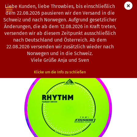
Liebe Kunden, liebe Throwbies, bis einschließlich
dem 22.08.2026 pausieren wir den Versand in die
Schweiz und nach Norwegen. Aufgrund gesetzlicher
Änderungen, die ab dem 12.08.2026 in Kraft treten,
« Erster
« zurück
weiter »
Letzter »
versenden wir ab diesem Zeitpunkt ausschließlich
193
Artikel in dieser Kategorie
nach Deutschland und Österreich. Ab dem
22.08.2026 versenden wir zusätzlich wieder nach
Axiom Discs | Rhythm | Fission
Norwegen und in die Schweiz.
(Art.Nr.:
1203268
)
Viele Grüße Anja und Sven
Klicke um die Info zu schließen