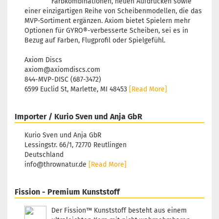
Farbkombinationen, neuen Aufdrucken sowie
Bläulich
einer einzigartigen Reihe von Scheibenmodellen, die das
Lagerbestand
MVP-Sortiment ergänzen. Axiom bietet Spielern mehr
1
Optionen für GYRO®-verbesserte Scheiben, sei es in
Lieferzeit:
2 -
Bezug auf Farben, Flugprofil oder Spielgefühl.
3 Arbeitstage
Axiom Discs
axiom@axiomdiscs.com
844-MVP-DISC (687-3472)
6599 Euclid St, Marlette, MI 48453
[Read More]
Gewicht:
158
Farbton:
Bläulich
Importer / Kurio Sven und Anja GbR
Lagerbestand
1
Kurio Sven und Anja GbR
Lieferzeit:
2 -
Lessingstr. 66/1, 72770 Reutlingen
3 Arbeitstage
Deutschland
info@thrownatur.de
[Read More]
Fission - Premium Kunststoff
Gewicht:
154
Farbton:
Der Fission™ Kunststoff besteht aus einem
Lila/Violett