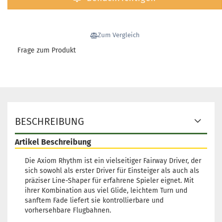
Gewicht:
163
Farbton:
Orange
Lagerbestand
Zum Vergleich
1
Frage zum Produkt
Lieferzeit:
2 -
3 Arbeitstage
Gewicht:
160
Farbton:
BESCHREIBUNG
Bläulich
Lagerbestand
Artikel Beschreibung
1
Lieferzeit:
2 -
Die Axiom Rhythm ist ein vielseitiger Fairway Driver, der
3 Arbeitstage
sich sowohl als erster Driver für Einsteiger als auch als
präziser Line-Shaper für erfahrene Spieler eignet. Mit
ihrer Kombination aus viel Glide, leichtem Turn und
sanftem Fade liefert sie kontrollierbare und
vorhersehbare Flugbahnen.
Gewicht:
159