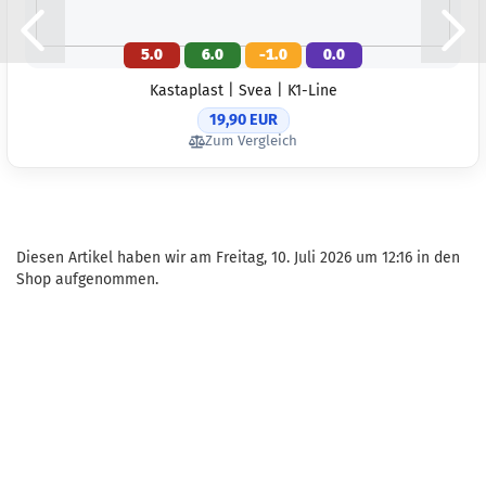
Gewicht:
147
Farbton:
Lila/Violett
5.0
6.0
-1.0
0.0
Lagerbestand
Kastaplast | Svea | K1-Line
1
Lieferzeit:
2 -
19,90 EUR
3 Arbeitstage
Zum Vergleich
Gewicht:
147
Farbton:
Rosa/Pink
Lagerbestand
Diesen Artikel haben wir am Freitag, 10. Juli 2026 um 12:16 in den
1
Shop aufgenommen.
Lieferzeit:
2 -
3 Arbeitstage
Gewicht:
146
Farbton:
Türkis
Lagerbestand
1
Lieferzeit:
2 -
3 Arbeitstage