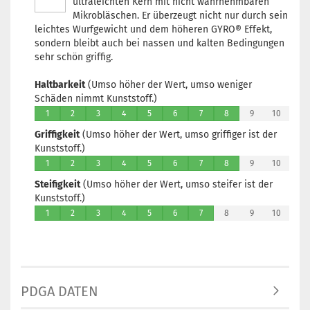
ultraleichten Kern mit nicht wahrnehmbaren
Lagerbestand
Mikrobläschen. Er überzeugt nicht nur durch sein
1
leichtes Wurfgewicht und dem höheren GYRO® Effekt,
Lieferzeit:
2 -
sondern bleibt auch bei nassen und kalten Bedingungen
3 Arbeitstage
sehr schön griffig.
Haltbarkeit
(Umso höher der Wert, umso weniger
Schäden nimmt Kunststoff.)
1
2
3
4
5
6
7
8
9
10
Gewicht:
152
Griffigkeit
(Umso höher der Wert, umso griffiger ist der
Farbton:
Kunststoff.)
Gelblich
1
2
3
4
5
6
7
8
9
10
Lagerbestand
1
Steifigkeit
(Umso höher der Wert, umso steifer ist der
Lieferzeit:
2 -
Kunststoff.)
3 Arbeitstage
1
2
3
4
5
6
7
8
9
10
Gewicht:
152
Farbton:
PDGA DATEN
Rosa/Pink