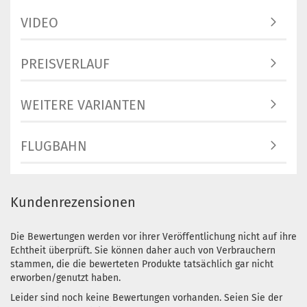
Lagerbestand
1
VIDEO
Lieferzeit:
2 -
3 Arbeitstage
PREISVERLAUF
WEITERE VARIANTEN
Gewicht:
151g
Farbton:
Gelblich
FLUGBAHN
Lagerbestand
1
Lieferzeit:
2 -
3 Arbeitstage
Kundenrezensionen
Die Bewertungen werden vor ihrer Veröffentlichung nicht auf ihre
Echtheit überprüft. Sie können daher auch von Verbrauchern
Gewicht:
151g
stammen, die die bewerteten Produkte tatsächlich gar nicht
Farbton:
erworben/genutzt haben.
Weißlich
Leider sind noch keine Bewertungen vorhanden. Seien Sie der
Lagerbestand