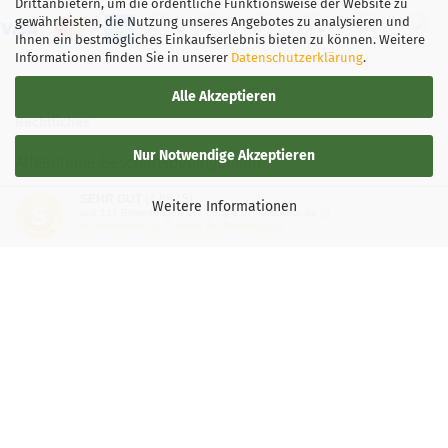
Drittanbietern, um die ordentliche Funktionsweise der Website zu
gewährleisten, die Nutzung unseres Angebotes zu analysieren und
Ihnen ein bestmögliches Einkaufserlebnis bieten zu können. Weitere
Informationen finden Sie in unserer
Datenschutzerklärung
.
Alle Akzeptieren
Rechtliches
Nur Notwendige Akzeptieren
Allgemeine Geschäftsbedingungen
SEHR GUT
(4.88 / 5)
Widerrufsbelehrung
Weitere Informationen
aus
137
Bewertungen bei: google.de, shopvote.de ⓘ
Informationen zur Echtheit der Bewertungen
Versand- & Zahlungsbedingungen
Privatsphäre und Datenschutz
Teilnahmebedingung-Gewinnspiele
Vertrag widerrufen