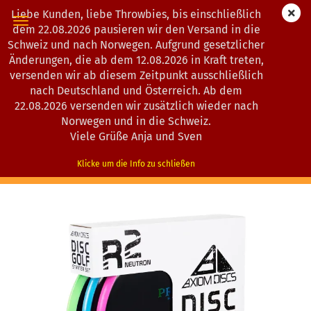
Liebe Kunden, liebe Throwbies, bis einschließlich
dem 22.08.2026 pausieren wir den Versand in die
Schweiz und nach Norwegen. Aufgrund gesetzlicher
Änderungen, die ab dem 12.08.2026 in Kraft treten,
« Erster
« zurück
weiter »
Letzter »
versenden wir ab diesem Zeitpunkt ausschließlich
13
Artikel in dieser Kategorie
nach Deutschland und Österreich. Ab dem
22.08.2026 versenden wir zusätzlich wieder nach
Axiom Discs | Starter Set | R2 Neutron
Norwegen und in die Schweiz.
(Art.Nr.:
1202487
)
Viele Grüße Anja und Sven
Für diesen Artikel ist noch kein Veröffentlichungstermin bekannt.
Klicke um die Info zu schließen
(TBA)