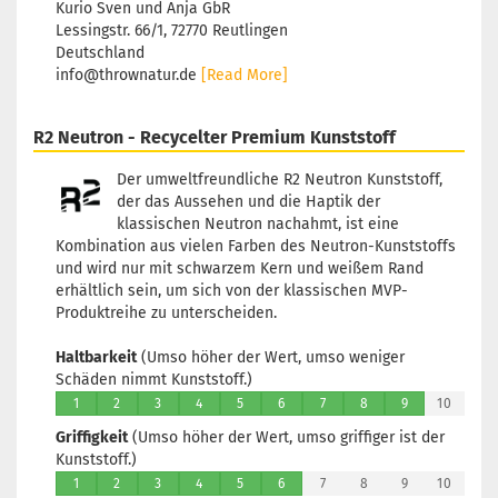
Kurio Sven und Anja GbR
Lessingstr. 66/1, 72770 Reutlingen
Deutschland
info@thrownatur.de
[Read More]
R2 Neutron - Recycelter Premium Kunststoff
Der umweltfreundliche R2 Neutron Kunststoff,
der das Aussehen und die Haptik der
klassischen Neutron nachahmt, ist eine
Kombination aus vielen Farben des Neutron-Kunststoffs
und wird nur mit schwarzem Kern und weißem Rand
erhältlich sein, um sich von der klassischen MVP-
Produktreihe zu unterscheiden.
Haltbarkeit
(Umso höher der Wert, umso weniger
Schäden nimmt Kunststoff.)
1
2
3
4
5
6
7
8
9
10
Griffigkeit
(Umso höher der Wert, umso griffiger ist der
Kunststoff.)
1
2
3
4
5
6
7
8
9
10