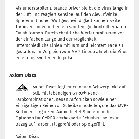
Lagerbestand:
1
Als unterstabiler Distance Driver bleibt die Virus lange in
Lieferzeit:
2 - 3 Arbeitstage
der Luft und reagiert sensibel auf den Abwurfwinkel.
Spieler mit hoher Wurfgeschwindigkeit können weite
Gewicht:
174g
23,90 €
Farbton:
Grün leuchtend
Turnover-Linien mit einem sanften, gut kontrollierbaren
Rand:
Mischmasch
Finish formen. Durchschnittliche Werfer profitieren von
der einfachen Länge und der Möglichkeit,
Lagerbestand:
1
unterschiedliche Linien mit Turn und leichtem Fade zu
Lieferzeit:
2 - 3 Arbeitstage
gestalten. Im Vergleich zum MVP-Lineup ähnelt die Virus
Gewicht:
173g
einer eingeworfenen Impulse.
23,90 €
Farbton:
Grün leuchtend
Rand:
Mischmasch
Axiom Discs
Lagerbestand:
1
Lieferzeit:
2 - 3 Arbeitstage
Axiom Discs legt einen neuen Schwerpunkt auf
Gewicht:
172g
Stil, mit lebendigen GYRO®-Rand-
23,90 €
Farbton:
Grün leuchtend
Farbkombinationen, neuen Aufdrucken sowie einer
Rand:
Lila/Violett
einzigartigen Reihe von Scheibenmodellen, die das MVP-
Lagerbestand:
1
Sortiment ergänzen. Axiom bietet Spielern mehr
Lieferzeit:
2 - 3 Arbeitstage
Optionen für GYRO®-verbesserte Scheiben, sei es in
Bezug auf Farben, Flugprofil oder Spielgefühl.
Gewicht:
169g
23,90 €
Farbton:
Grün leuchtend
Axiom Discs
Rand:
Mischmasch