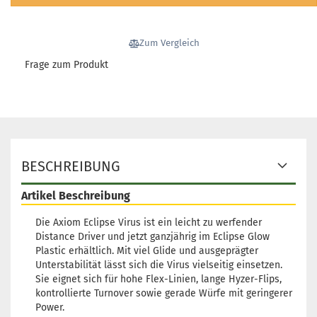
Lagerbestand:
1
Lieferzeit:
2 - 3 Arbeitstage
Gewicht:
175g
Zum Vergleich
23,90 €
Farbton:
Grün leuchtend
Frage zum Produkt
Rand:
Lila/Violett
Lagerbestand:
1
Lieferzeit:
2 - 3 Arbeitstage
Gewicht:
175g
23,90 €
Farbton:
Grün leuchtend
Rand:
Weißlich
Lagerbestand:
1
BESCHREIBUNG
Lieferzeit:
2 - 3 Arbeitstage
Artikel Beschreibung
Gewicht:
175g
23,90 €
Farbton:
Grün leuchtend
Die Axiom Eclipse Virus ist ein leicht zu werfender
Rand:
Weißlich
Distance Driver und jetzt ganzjährig im Eclipse Glow
Lagerbestand:
1
Plastic erhältlich. Mit viel Glide und ausgeprägter
Lieferzeit:
2 - 3 Arbeitstage
Unterstabilität lässt sich die Virus vielseitig einsetzen.
Sie eignet sich für hohe Flex-Linien, lange Hyzer-Flips,
Gewicht:
174g
23,90 €
kontrollierte Turnover sowie gerade Würfe mit geringerer
Farbton:
Grün leuchtend
Power.
Rand:
Gelblich