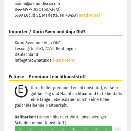
axiom@axiomdiscs.com
Lagerbestand:
1
844-MVP-DISC (687-3472)
Lieferzeit:
2 - 3 Arbeitstage
6599 Euclid St, Marlette, MI 48453
[Read More]
Gewicht:
168g
23,90 €
Farbton:
Grün leuchtend
Importer / Kurio Sven und Anja GbR
Rand:
Bläulich
Lagerbestand:
1
Kurio Sven und Anja GbR
Lieferzeit:
2 - 3 Arbeitstage
Lessingstr. 66/1, 72770 Reutlingen
Deutschland
Gewicht:
168g
23,90 €
info@thrownatur.de
[Read More]
Farbton:
Grün leuchtend
Rand:
Lila/Violett
Lagerbestand:
1
Eclipse - Premium Leuchtkunststoff
Lieferzeit:
2 - 3 Arbeitstage
Ultra heller premium Leuchtkunststoff, ist sehr
Gewicht:
168g
23,90 €
gut bei Tag und Nacht sichtbar und hat ebenfalls
Farbton:
Grün leuchtend
eine lange Lebensdauer durch seine hohe
Rand:
Lila/Violett
gleichbleibende Haltbarkeit.
Lagerbestand:
1
Lieferzeit:
2 - 3 Arbeitstage
Haltbarkeit
(Umso höher der Wert, umso weniger
Schäden nimmt Kunststoff.)
1
2
3
4
5
6
7
8
9
10