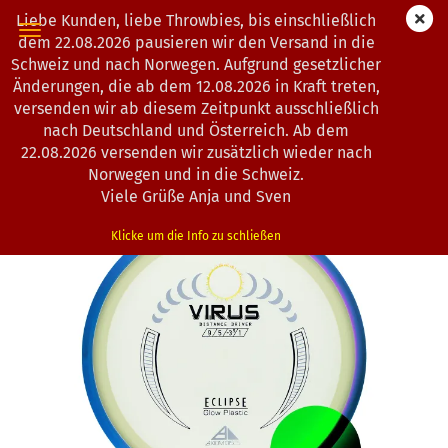
Liebe Kunden, liebe Throwbies, bis einschließlich
dem 22.08.2026 pausieren wir den Versand in die
Schweiz und nach Norwegen. Aufgrund gesetzlicher
Änderungen, die ab dem 12.08.2026 in Kraft treten,
« Erster
« zurück
weiter »
Letzter »
versenden wir ab diesem Zeitpunkt ausschließlich
193
Artikel in dieser Kategorie
nach Deutschland und Österreich. Ab dem
22.08.2026 versenden wir zusätzlich wieder nach
Axiom Discs | Virus | Eclipse
Norwegen und in die Schweiz.
(Art.Nr.:
1203085
)
Viele Grüße Anja und Sven
Klicke um die Info zu schließen