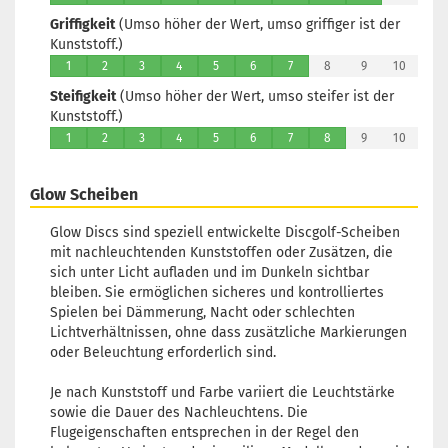
Griffigkeit
(Umso höher der Wert, umso griffiger ist der
Kunststoff.)
1
2
3
4
5
6
7
8
9
10
Steifigkeit
(Umso höher der Wert, umso steifer ist der
Kunststoff.)
1
2
3
4
5
6
7
8
9
10
Glow Scheiben
Glow Discs sind speziell entwickelte Discgolf-Scheiben
mit nachleuchtenden Kunststoffen oder Zusätzen, die
sich unter Licht aufladen und im Dunkeln sichtbar
bleiben. Sie ermöglichen sicheres und kontrolliertes
Spielen bei Dämmerung, Nacht oder schlechten
Lichtverhältnissen, ohne dass zusätzliche Markierungen
oder Beleuchtung erforderlich sind.
Je nach Kunststoff und Farbe variiert die Leuchtstärke
sowie die Dauer des Nachleuchtens. Die
Flugeigenschaften entsprechen in der Regel den