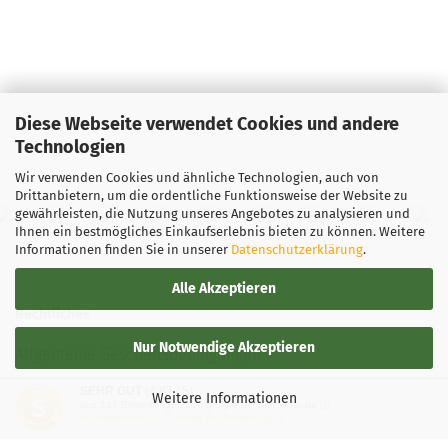
Diese Webseite verwendet Cookies und andere
Technologien
Wir verwenden Cookies und ähnliche Technologien, auch von
Drittanbietern, um die ordentliche Funktionsweise der Website zu
gewährleisten, die Nutzung unseres Angebotes zu analysieren und
Ihnen ein bestmögliches Einkaufserlebnis bieten zu können. Weitere
Informationen finden Sie in unserer
Datenschutzerklärung
.
Alle Akzeptieren
Rechtliches
Nur Notwendige Akzeptieren
Allgemeine Geschäftsbedingungen
SEHR GUT
(4.87 / 5)
Widerrufsbelehrung
Weitere Informationen
aus
137
Bewertungen bei: google.de, shopvote.de ⓘ
Informationen zur Echtheit der Bewertungen
Versand- & Zahlungsbedingungen