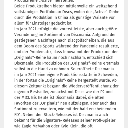
Produktreihe „Active“ herstellen.
Beide Produktreihen bieten mittlerweile ein weitgehend
vollständiges Portfolio an Discs, wobei die „Active“-Reihe
durch die Produktion in China als günstige Variante vor
allem für Einsteiger gedacht ist.
Im Jahr 2021 erfolgte die vorerst letzte, aber auch größte
Veränderung im Sortiment von Discmania. Aufgrund der
gestiegenen Nachfrage nach Discgolfscheiben, die aus
dem Boom des Sports während der Pandemie resultierte,
und der Problematik, dass Innova mit der Produktion der
„Originals“-Reihe kaum noch nachkam, entschied sich
Discmania, die Produktion der „Originals“-Reihe erstmals
selbst in die Hand zu nehmen. So eröffnete Discmania
im Jahr 2021 eine eigene Produktionsstätte in Schweden,
in der fortan die „Originals“-Reihe hergestellt wurde. Ab
diesem Zeitpunkt begann die Wiederveröffentlichung der
eigenen Bestseller, zunächst mit Discs wie der P2 und
der MD3. Bis heute ist Discmania dabei, die alten
Favoriten der „Originals“ neu aufzulegen, aber auch das
Sortiment zu erweitern, wie mit der bald erscheinenden
FD1. Neben den Stock-Releases ist Discmania auch
bekannt für die Signature-Releases seiner Profi-Spieler
wie Eagle McMahon oder Kyle Klein, die oft