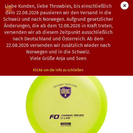
Liebe Kunden, liebe Throwbies, bis einschließlich
dem 22.08.2026 pausieren wir den Versand in die
Schweiz und nach Norwegen. Aufgrund gesetzlicher
Änderungen, die ab dem 12.08.2026 in Kraft treten,
« Erster
« zurück
weiter »
Letzter »
versenden wir ab diesem Zeitpunkt ausschließlich
193
Artikel in dieser Kategorie
nach Deutschland und Österreich. Ab dem
22.08.2026 versenden wir zusätzlich wieder nach
Discmania | FD | C-Line
Norwegen und in die Schweiz.
(Art.Nr.:
0803021
)
Viele Grüße Anja und Sven
Klicke um die Info zu schließen