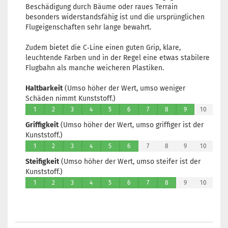
Beschädigung durch Bäume oder raues Terrain
besonders widerstandsfähig ist und die ursprünglichen
Flugeigenschaften sehr lange bewahrt.
Zudem bietet die C‑Line einen guten Grip, klare,
leuchtende Farben und in der Regel eine etwas stabilere
Flugbahn als manche weicheren Plastiken.
Haltbarkeit
(Umso höher der Wert, umso weniger
Schäden nimmt Kunststoff.)
1
2
3
4
5
6
7
8
9
10
Griffigkeit
(Umso höher der Wert, umso griffiger ist der
Kunststoff.)
1
2
3
4
5
6
7
8
9
10
Steifigkeit
(Umso höher der Wert, umso steifer ist der
Kunststoff.)
1
2
3
4
5
6
7
8
9
10