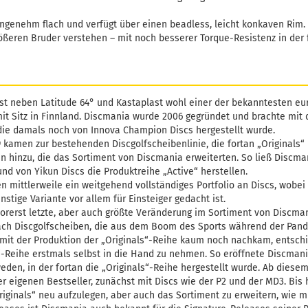
 angenehm flach und verfügt über einen beadless, leicht konkaven Rim
ößeren Bruder verstehen – mit noch besserer Torque-Resistenz in der 
st neben Latitude 64° und Kastaplast wohl einer der bekanntesten eu
mit Sitz in Finnland. Discmania wurde 2006 gegründet und brachte mit 
die damals noch von Innova Champion Discs hergestellt wurde.
9 kamen zur bestehenden Discgolfscheibenlinie, die fortan „Originals“ 
en hinzu, die das Sortiment von Discmania erweiterten. So ließ Discma
und von Yikun Discs die Produktreihe „Active“ herstellen.
n mittlerweile ein weitgehend vollständiges Portfolio an Discs, wobei
nstige Variante vor allem für Einsteiger gedacht ist.
 vorerst letzte, aber auch größte Veränderung im Sortiment von Discma
ch Discgolfscheiben, die aus dem Boom des Sports während der Pande
 mit der Produktion der „Originals“-Reihe kaum noch nachkam, entschi
“-Reihe erstmals selbst in die Hand zu nehmen. So eröffnete Discmani
eden, in der fortan die „Originals“-Reihe hergestellt wurde. Ab diese
r eigenen Bestseller, zunächst mit Discs wie der P2 und der MD3. Bis 
Originals“ neu aufzulegen, aber auch das Sortiment zu erweitern, wie 