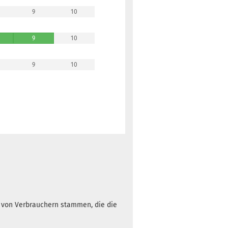
9
10
9
10
9
10
h von Verbrauchern stammen, die die