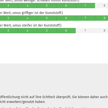
er Wert, umso weniger Schäden nimmt Kunststoff.)
3
4
5
6
7
8
 Wert, umso griffiger ist der Kunststoff.)
3
4
5
6
7
8
 Wert, umso steifer ist der Kunststoff.)
3
4
5
6
7
8
ffentlichung nicht auf ihre Echtheit überprüft. Sie können daher auc
nicht erworben/genutzt haben.