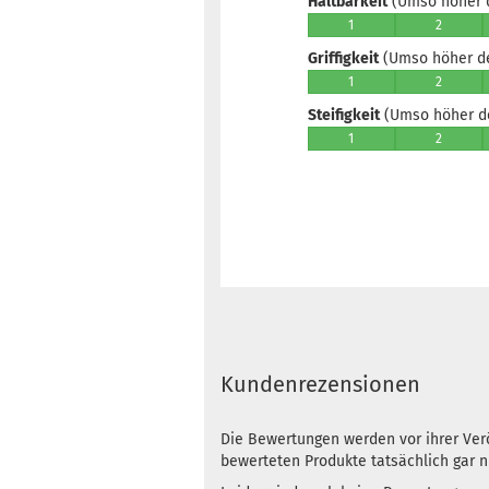
Haltbarkeit
(Umso höher d
1
2
Griffigkeit
(Umso höher der
1
2
Steifigkeit
(Umso höher der
1
2
Kundenrezensionen
Die Bewertungen werden vor ihrer Verö
bewerteten Produkte tatsächlich gar 