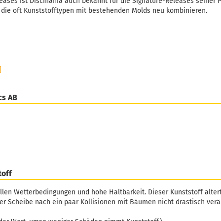
ases ist Discmania auch bekannt für die Signature-Releases seiner Pr
 die oft Kunststofftypen mit bestehenden Molds neu kombinieren.
]
cs AB
toff
llen Wetterbedingungen und hohe Haltbarkeit. Dieser Kunststoff alter
rer Scheibe nach ein paar Kollisionen mit Bäumen nicht drastisch verä