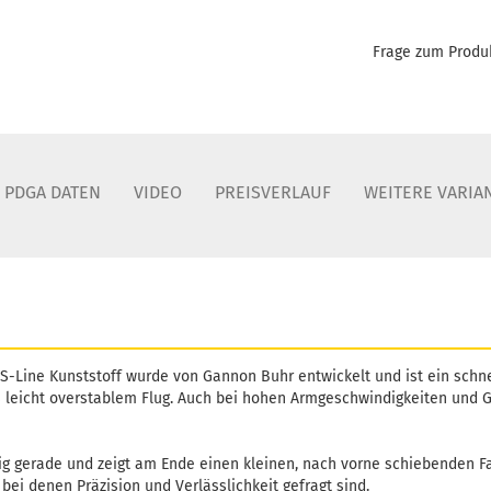
Gewicht:
Frage zum Produ
Farbton:
Lagerbes
Lieferzei
Gewicht:
Farbton:
Lagerbes
PDGA DATEN
VIDEO
PREISVERLAUF
WEITERE VARIA
Lieferzei
Gewicht:
Farbton:
Lagerbes
Lieferzei
Gewicht:
S-Line Kunststoff wurde von Gannon Buhr entwickelt und ist ein schnel
Farbton:
 leicht overstablem Flug. Auch bei hohen Armgeschwindigkeiten und G
Lagerbes
Lieferzei
ssig gerade und zeigt am Ende einen kleinen, nach vorne schiebenden F
, bei denen Präzision und Verlässlichkeit gefragt sind.