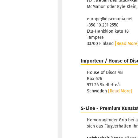
FD1. Neben den Stock-Rele
McMahon oder Kyle Klein,
europe@discmania.net
+358 10 231 2558
Etu-Hankkion katu 18
Tampere
33700 Finland
[Read More
Importeur / House of Dis
House of Discs AB
Box 626
931 26 Skellefteå
Schweden
[Read More]
S-Line - Premium Kunsts
Hervorragender Grip bei a
sich das Flugverhalten Ih