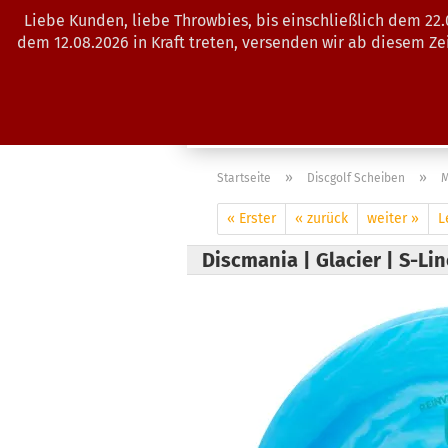
Liebe Kunden, liebe Throwbies, bis einschließlich dem 22
dem 12.08.2026 in Kraft treten, versenden wir ab diesem Z
AKTUELLES
SALES
SCHEIBE
»
»
Startseite
Discgolf Scheiben
M
« Erster
« zurück
weiter »
L
Discmania | Glacier | S-Lin