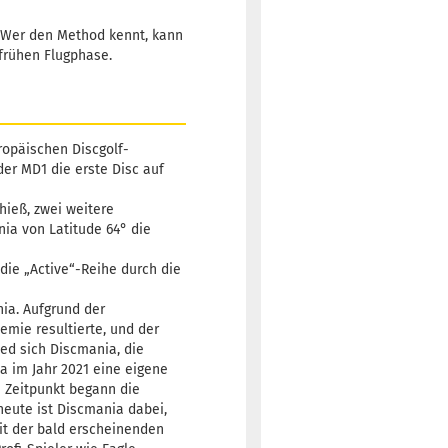
. Wer den Method kennt, kann
frühen Flugphase.
ropäischen Discgolf-
der MD1 die erste Disc auf
hieß, zwei weitere
nia von Latitude 64° die
 die „Active“-Reihe durch die
nia. Aufgrund der
mie resultierte, und der
ed sich Discmania, die
a im Jahr 2021 eine eigene
m Zeitpunkt begann die
heute ist Discmania dabei,
mit der bald erscheinenden