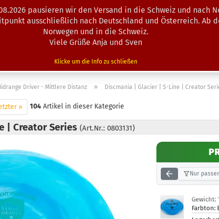
.08.2026 pausieren wir den Versand in die Schweiz und nach N
Suche...
eitpunkt ausschließlich nach Deutschland und Österreich. Ab 
Norwegen und in die Schweiz.
Viele Grüße Anja und Sven
N · MINIS
AUSRÜSTUNG
ZUBEHÖR
KÖRBE · TRAINING
Klicke um die Info zu schließen
»
idrange Driver - Mittlere Distanz
Discmania | Glacier | S-Line | Creator Ser
104
Artikel in dieser Kategorie
etzter »
e | Creator Series
(Art.Nr.: 0803131)
P
Nur passen
Gewicht:
Farbton: