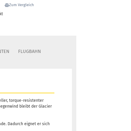
Zum Vergleich
177g
22,90 €
kt
Bläulich
tand:
1
t:
2 - 3 Arbeitstage
177g
22,90 €
Lila/Violett
tand:
1
NTEN
FLUGBAHN
t:
2 - 3 Arbeitstage
177g
22,90 €
Lila/Violett
tand:
1
t:
2 - 3 Arbeitstage
177g
22,90 €
ler, torque-resistenter
Lila/Violett
egenwind bleibt der Glacier
tand:
1
t:
2 - 3 Arbeitstage
ade. Dadurch eignet er sich