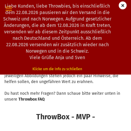
Liebe Kunden, liebe Throwbies, bis einschließlich
dem 22.08.2026 pausieren wir den Versand in die
Schweiz und nach Norwegen. Aufgrund gesetzlicher
Änderungen, die ab dem 12.08.2026 in Kraft treten,
Thrownatur Mystery ThrowBox
versenden wir ab diesem Zeitpunkt ausschließlich
nach Deutschland und Österreich. Ab dem
22.08.2026 versenden wir zusätzlich wieder nach
Was ist die Throwbox?
Norwegen und in die Schweiz.
Viele Grüße Anja und Sven
Bei der Throwbox handelt es sich um eine Überraschungsbox
(Mystery Box) die von uns mit allerlei Dingen gefüllt wird. Mit
Klicke um die Info zu schließen
was genau, ist ein Geheimnis und wird nicht verraten. Unter den
jeweiligen Abbildungen stehen jedoch ein paar Hinweise, die
helfen sollen, den ungefähren Wert zu erahnen.
Du hast noch mehr Fragen? Dann schaue bitte weiter unten in
unsere
Throwbox FAQ
ThrowBox - MVP -