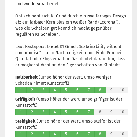
und wiederverarbeitet.
Optisch hebt sich K1 Grind durch ein zweifarbiges Design
ab: ein farbiger Kern plus ein weißer Rand („corona“),
was die Scheiben gut kenntlich macht gegenüber
regulären K1‑Scheiben.
Laut Kastaplast bietet K1 Grind „Sustainability without
compromise“ – also Nachhaltigkeit ohne Einbußen bei
Qualität oder Flugverhalten. Das deutet darauf hin, dass
er möglichst dicht an den Eigenschaften von K1 bleibt.
Haltbarkeit
(Umso höher der Wert, umso weniger
Schäden nimmt Kunststoff.)
1
2
3
4
5
6
7
8
9
10
Griffigkeit
(Umso höher der Wert, umso griffiger ist der
Kunststoff.)
1
2
3
4
5
6
7
8
9
10
Steifigkeit
(Umso höher der Wert, umso steifer ist der
Kunststoff.)
1
2
3
4
5
6
7
8
9
10