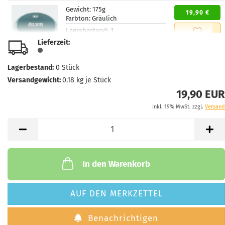
Gewicht:
175g
19,90 €
Farbton:
Gräulich
Lagerbestand:
1
Lieferzeit:
2 - 3 Arbeitstage
Lieferzeit:
Gewicht:
174g
Lagerbestand:
0
Stück
19,90 €
Farbton:
Grünlich
Versandgewicht:
0.18
kg je Stück
Lagerbestand:
1
19,90 EUR
Lieferzeit:
2 - 3 Arbeitstage
inkl. 19% MwSt. zzgl.
Versand
Gewicht:
173g
19,90 €
Farbton:
Grünlich
Lagerbestand:
1
Lieferzeit:
2 - 3 Arbeitstage
In den Warenkorb
AUF DEN MERKZETTEL
Benachrichtigen