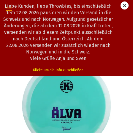
Liebe Kunden, liebe Throwbies, bis einschließlich
dem 22.08.2026 pausieren wir den Versand in die
Schweiz und nach Norwegen. Aufgrund gesetzlicher
Änderungen, die ab dem 12.08.2026 in Kraft treten,
« Erster
« zurück
weiter »
Letzter »
versenden wir ab diesem Zeitpunkt ausschließlich
130
Artikel in dieser Kategorie
nach Deutschland und Österreich. Ab dem
22.08.2026 versenden wir zusätzlich wieder nach
Kastaplast | Älva | K1-Grind
Norwegen und in die Schweiz.
(Art.Nr.:
1303032
)
Viele Grüße Anja und Sven
Klicke um die Info zu schließen