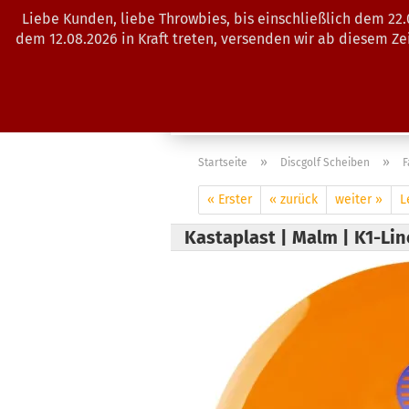
Liebe Kunden, liebe Throwbies, bis einschließlich dem 22
dem 12.08.2026 in Kraft treten, versenden wir ab diesem Z
AKTUELLES
SALES
SCHEIBE
»
»
Startseite
Discgolf Scheiben
F
« Erster
« zurück
weiter »
L
Kastaplast | Malm | K1-Li