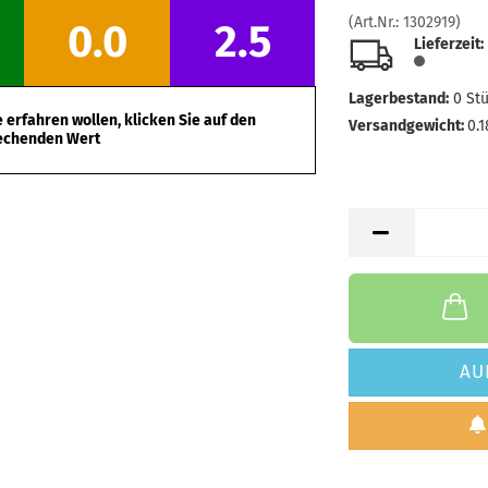
Farbton:
(Art.Nr.:
1302919
)
0.0
2.5
Lagerbes
Lieferzeit:
Lieferzei
Lagerbestand:
0
St
erfahren wollen, klicken Sie auf den
Versandgewicht:
0.1
echenden Wert
AU