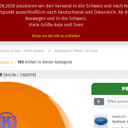
.08.2026 pausieren wir den Versand in die Schweiz und nach N
Suche...
eitpunkt ausschließlich nach Deutschland und Österreich. Ab 
Norwegen und in die Schweiz.
Viele Grüße Anja und Sven
N · MINIS
AUSRÜSTUNG
ZUBEHÖR
KÖRBE · TRAINING
Klicke um die Info zu schließen
»
airway Driver - Hohe Distanz
Kastaplast | Malm | K1-Line
193
Artikel in dieser Kategorie
etzter »
ne
(Art.Nr.: 1302919)
P
Nur passen
Gewicht:
Farbton: