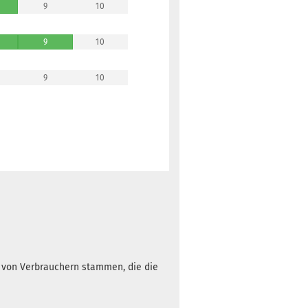
9
10
9
10
9
10
h von Verbrauchern stammen, die die