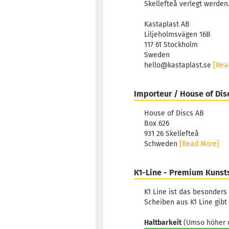
Skellefteå verlegt werden
Kastaplast AB
Liljeholmsvägen 16B
117 61 Stockholm
Sweden
hello@kastaplast.se
[Rea
Importeur / House of Dis
House of Discs AB
Box 626
931 26 Skellefteå
Schweden
[Read More]
K1-Line - Premium Kunst
K1 Line ist das besonders
Scheiben aus K1 Line gibt
Haltbarkeit
(Umso höher d