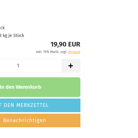
Bläulich
tand:
1
t:
2 - 3 Arbeitstage
ück
8
kg je Stück
19,90 EUR
inkl. 19% MwSt. zzgl.
Versand
In den Warenkorb
F DEN MERKZETTEL
Benachrichtigen