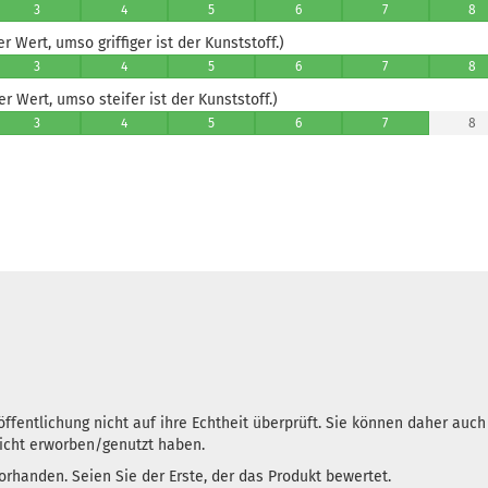
3
4
5
6
7
8
 Wert, umso griffiger ist der Kunststoff.)
3
4
5
6
7
8
 Wert, umso steifer ist der Kunststoff.)
3
4
5
6
7
8
ffentlichung nicht auf ihre Echtheit überprüft. Sie können daher auc
nicht erworben/genutzt haben.
rhanden. Seien Sie der Erste, der das Produkt bewertet.