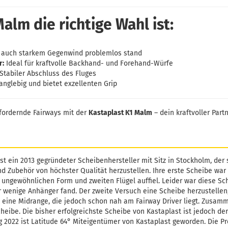
lm die richtige Wahl ist:
 auch starkem Gegenwind problemlos stand
r:
Ideal für kraftvolle Backhand- und Forehand-Würfe
Stabiler Abschluss des Fluges
anglebig und bietet exzellenten Grip
fordernde Fairways mit der
Kastaplast K1 Malm
– dein kraftvoller Part
st ein 2013 gegründeter Scheibenhersteller mit Sitz in Stockholm, der 
d Zubehör von höchster Qualität herzustellen. Ihre erste Scheibe war 
 ungewöhnlichen Form und zweiten Flügel auffiel. Leider war diese Sc
r wenige Anhänger fand. Der zweite Versuch eine Scheibe herzustellen, 
t eine Midrange, die jedoch schon nah am Fairway Driver liegt. Zusam
heibe. Die bisher erfolgreichste Scheibe von Kastaplast ist jedoch der
ng 2022 ist Latitude 64° Miteigentümer von Kastaplast geworden. Die P