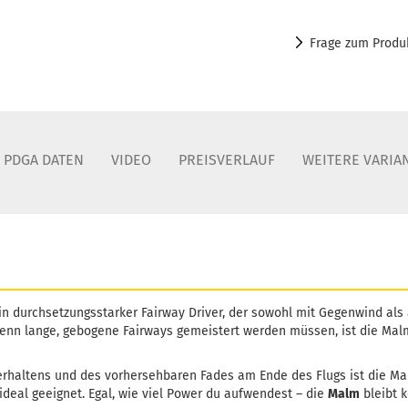
Frage zum Produ
PDGA DATEN
VIDEO
PREISVERLAUF
WEITERE VARIA
in durchsetzungsstarker Fairway Driver, der sowohl mit Gegenwind als
nn lange, gebogene Fairways gemeistert werden müssen, ist die Malm
verhaltens und des vorhersehbaren Fades am Ende des Flugs ist die M
deal geeignet. Egal, wie viel Power du aufwendest – die
Malm
bleibt k