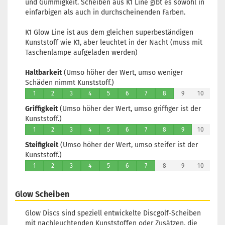
und Gummigkeit. Scheiben aus K1 Line gibt es sowohl in
einfarbigen als auch in durchscheinenden Farben.
K1 Glow Line ist aus dem gleichen superbeständigen
Kunststoff wie K1, aber leuchtet in der Nacht (muss mit
Taschenlampe aufgeladen werden)
Haltbarkeit
(Umso höher der Wert, umso weniger
Schäden nimmt Kunststoff.)
1
2
3
4
5
6
7
8
9
10
Griffigkeit
(Umso höher der Wert, umso griffiger ist der
Kunststoff.)
1
2
3
4
5
6
7
8
9
10
Steifigkeit
(Umso höher der Wert, umso steifer ist der
Kunststoff.)
1
2
3
4
5
6
7
8
9
10
Glow Scheiben
Glow Discs sind speziell entwickelte Discgolf-Scheiben
mit nachleuchtenden Kunststoffen oder Zusätzen, die