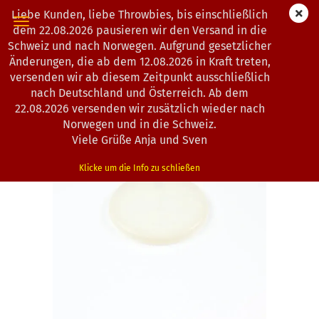
Liebe Kunden, liebe Throwbies, bis einschließlich
dem 22.08.2026 pausieren wir den Versand in die
Schweiz und nach Norwegen. Aufgrund gesetzlicher
Änderungen, die ab dem 12.08.2026 in Kraft treten,
« Erster
« zurück
weiter »
Letzter »
versenden wir ab diesem Zeitpunkt ausschließlich
21
Artikel in dieser Kategorie
nach Deutschland und Österreich. Ab dem
22.08.2026 versenden wir zusätzlich wieder nach
Kastaplast | Mini Berg | K1-Glow-Line
Norwegen und in die Schweiz.
(Art.Nr.:
1302239
)
Viele Grüße Anja und Sven
Klicke um die Info zu schließen