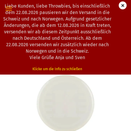
Liebe Kunden, liebe Throwbies, bis einschließlich
dem 22.08.2026 pausieren wir den Versand in die
Schweiz und nach Norwegen. Aufgrund gesetzlicher
Änderungen, die ab dem 12.08.2026 in Kraft treten,
« zurück
weiter »
Letzter »
versenden wir ab diesem Zeitpunkt ausschließlich
21
Artikel in dieser Kategorie
nach Deutschland und Österreich. Ab dem
22.08.2026 versenden wir zusätzlich wieder nach
Kastaplast | Mini Reko | K1-Glow-Line
Norwegen und in die Schweiz.
(Art.Nr.:
1302582
)
Viele Grüße Anja und Sven
Klicke um die Info zu schließen