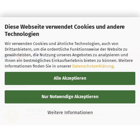
Diese Webseite verwendet Cookies und andere
Technologien
Wir verwenden Cookies und ähnliche Technologien, auch von
Drittanbietern, um die ordentliche Funktionsweise der Website zu
gewährleisten, die Nutzung unseres Angebotes zu analysieren und
Ihnen ein bestmögliches Einkaufserlebnis bieten zu können. Weitere
Informationen finden Sie in unserer
Datenschutzerklärung
.
Alle Akzeptieren
Rechtliches
Nur Notwendige Akzeptieren
Allgemeine Geschäftsbedingungen
SEHR GUT
(4.88 / 5)
Widerrufsbelehrung
Weitere Informationen
aus
137
Bewertungen bei: google.de, shopvote.de ⓘ
Informationen zur Echtheit der Bewertungen
Versand- & Zahlungsbedingungen
Privatsphäre und Datenschutz