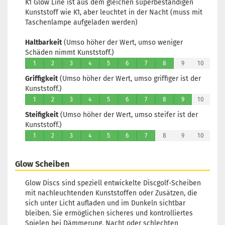
K1 Glow Line ist aus dem gleichen superbeständigen
Kunststoff wie K1, aber leuchtet in der Nacht (muss mit
Taschenlampe aufgeladen werden)
Haltbarkeit
(Umso höher der Wert, umso weniger
Schäden nimmt Kunststoff.)
1
2
3
4
5
6
7
8
9
10
Griffigkeit
(Umso höher der Wert, umso griffiger ist der
Kunststoff.)
1
2
3
4
5
6
7
8
9
10
Steifigkeit
(Umso höher der Wert, umso steifer ist der
Kunststoff.)
1
2
3
4
5
6
7
8
9
10
Glow Scheiben
Glow Discs sind speziell entwickelte Discgolf-Scheiben
mit nachleuchtenden Kunststoffen oder Zusätzen, die
sich unter Licht aufladen und im Dunkeln sichtbar
bleiben. Sie ermöglichen sicheres und kontrolliertes
Spielen bei Dämmerung, Nacht oder schlechten