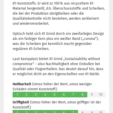
K1-Kunststoffs. Er wird zu 100 % aus recyceltem K1-
Material hergestellt, d.h. Überschussstoffe und Scheiben,
die bei der Produktion übrigbleiben oder die
Qualitätskontrolle nicht bestehen, werden zerkleinert
und wiederverarbeitet.
Optisch hebt sich K1 Grind durch ein zweifarbiges Design
ab: ein farbiger Kern plus ein weißer Rand („corona“),
was die Scheiben gut kenntlich macht gegenüber
regulären K1‑Scheiben.
Laut Kastaplast bietet K1 Grind „Sustainability without
compromise“ – also Nachhaltigkeit ohne Einbußen bei
Qualität oder Flugverhalten. Das deutet darauf hin, dass
er möglichst dicht an den Eigenschaften von K1 bleibt.
Haltbarkeit
(Umso höher der Wert, umso weniger
Schäden nimmt Kunststoff.)
1
2
3
4
5
6
7
8
9
10
Griffigkeit
(Umso höher der Wert, umso griffiger ist der
Kunststoff.)
1
2
3
4
5
6
7
8
9
10