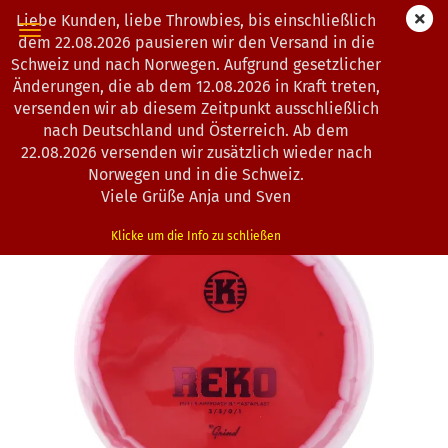
Liebe Kunden, liebe Throwbies, bis einschließlich
dem 22.08.2026 pausieren wir den Versand in die
Schweiz und nach Norwegen. Aufgrund gesetzlicher
Änderungen, die ab dem 12.08.2026 in Kraft treten,
« Erster
« zurück
weiter »
Letzter »
versenden wir ab diesem Zeitpunkt ausschließlich
163
Artikel in dieser Kategorie
nach Deutschland und Österreich. Ab dem
22.08.2026 versenden wir zusätzlich wieder nach
Kastaplast | Reko | K1-Grind
Norwegen und in die Schweiz.
(Art.Nr.:
1303069
)
Viele Grüße Anja und Sven
Klicke um die Info zu schließen