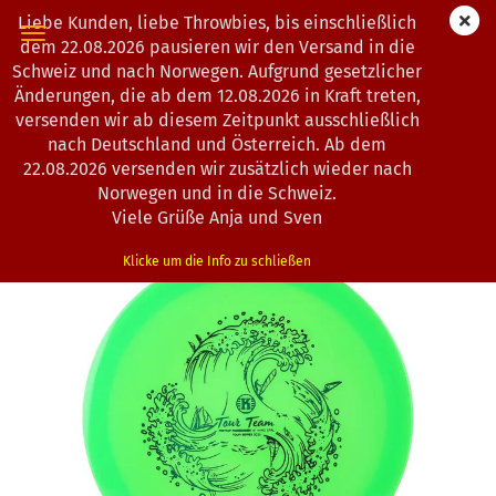
Liebe Kunden, liebe Throwbies, bis einschließlich
dem 22.08.2026 pausieren wir den Versand in die
Schweiz und nach Norwegen. Aufgrund gesetzlicher
Änderungen, die ab dem 12.08.2026 in Kraft treten,
« Erster
« zurück
weiter »
Letzter »
versenden wir ab diesem Zeitpunkt ausschließlich
193
Artikel in dieser Kategorie
nach Deutschland und Österreich. Ab dem
22.08.2026 versenden wir zusätzlich wieder nach
Kastaplast | Stål | K1-Hard-Line | Fritiof Fagergren Tour
Norwegen und in die Schweiz.
Series 2025
Viele Grüße Anja und Sven
(Art.Nr.:
1303045
)
Klicke um die Info zu schließen