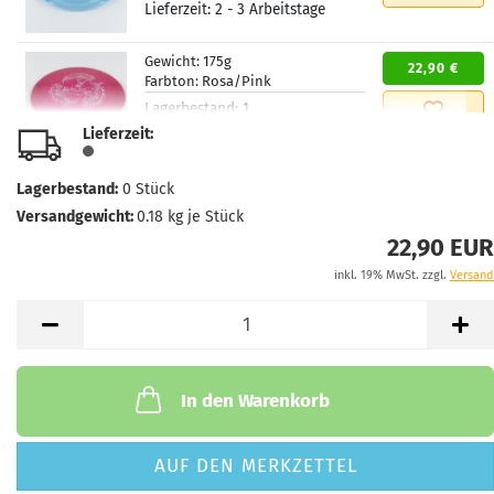
Lieferzeit:
2 - 3 Arbeitstage
Gewicht:
175g
22,90 €
Farbton:
Rosa/Pink
Lagerbestand:
1
Lieferzeit:
2 - 3 Arbeitstage
Lieferzeit:
Gewicht:
175g
Lagerbestand:
0
Stück
22,90 €
Farbton:
Rosa/Pink
Versandgewicht:
0.18
kg je Stück
Lagerbestand:
1
22,90 EUR
Lieferzeit:
2 - 3 Arbeitstage
inkl. 19% MwSt. zzgl.
Versand
In den Warenkorb
AUF DEN MERKZETTEL