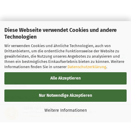
Diese Webseite verwendet Cookies und andere
Technologien
Wir verwenden Cookies und ähnliche Technologien, auch von
Drittanbietern, um die ordentliche Funktionsweise der Website zu
gewährleisten, die Nutzung unseres Angebotes zu analysieren und
Ihnen ein bestmögliches Einkaufserlebnis bieten zu können. Weitere
Informationen finden Sie in unserer
Datenschutzerklärung
.
Alle Akzeptieren
Rechtliches
Nur Notwendige Akzeptieren
Allgemeine Geschäftsbedingungen
SEHR GUT
(4.88 / 5)
Widerrufsbelehrung
Weitere Informationen
aus
136
Bewertungen bei: google.de, shopvote.de ⓘ
Informationen zur Echtheit der Bewertungen
Versand- & Zahlungsbedingungen