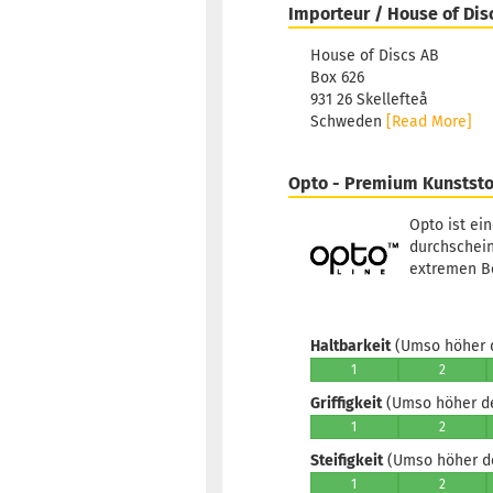
Importeur / House of Dis
House of Discs AB
Box 626
931 26 Skellefteå
Schweden
[Read More]
Opto - Premium Kunststo
Opto ist ei
durchschein
extremen Be
Haltbarkeit
(Umso höher d
1
2
Griffigkeit
(Umso höher der
1
2
Steifigkeit
(Umso höher der
1
2