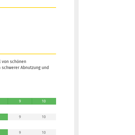
hl von schönen
um schwerer Abnutzung und
9
10
9
10
9
10