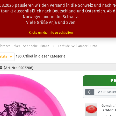
.08.2026 pausieren wir den Versand in die Schweiz und nach N
Suche...
eitpunkt ausschließlich nach Deutschland und Österreich. Ab 
Norwegen und in die Schweiz.
Viele Grüße Anja und Sven
N · MINIS
AUSRÜSTUNG
ZUBEHÖR
KÖRBE · TRAINING
Klicke um die Info zu schließen
»
istance Driver - Sehr hohe Distanz
Latitude 64° | Amber | Opto
130
Artikel in dieser Kategorie
etzter »
to
(Art.Nr.: 0203206)
P
Nur passen
Gewicht:
Farbton: