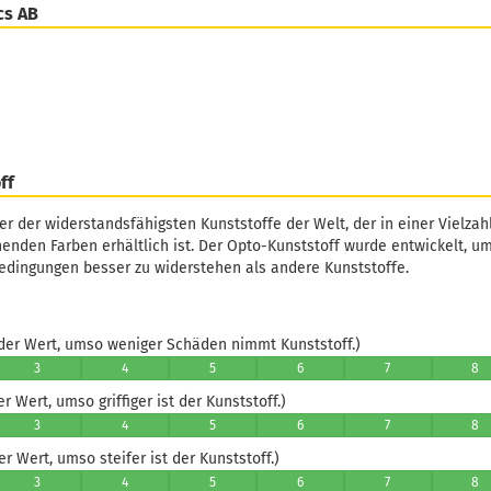
cs AB
ff
ner der widerstandsfähigsten Kunststoffe der Welt, der in einer Vielza
enden Farben erhältlich ist. Der Opto-Kunststoff wurde entwickelt, 
dingungen besser zu widerstehen als andere Kunststoffe.
er Wert, umso weniger Schäden nimmt Kunststoff.)
3
4
5
6
7
8
 Wert, umso griffiger ist der Kunststoff.)
3
4
5
6
7
8
 Wert, umso steifer ist der Kunststoff.)
3
4
5
6
7
8