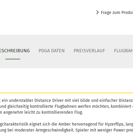
Frage zum Produ
ESCHREIBUNG
PDGA DATEN
PREISVERLAUF
FLUGBA
 ein understabler Distance Driver mit viel Glide und einfacher Distanz. 
nd gleichzeitig kontrollierte Flugbahnen werfen möchten, kombiniert
m angenehm leicht zu kontrollierenden Flug.
ugcharakteristik eignet sich die Amber hervorragend für Hyzerflips, la
g bei moderater Armgeschwindigkeit. Spieler mit weniger Power prof