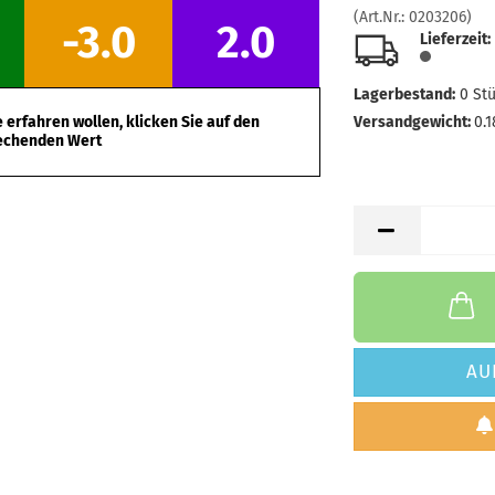
(Art.Nr.:
0203206
)
-3.0
2.0
Lieferzeit:
Lagerbestand:
0
St
erfahren wollen, klicken Sie auf den
Versandgewicht:
0.1
echenden Wert
AU