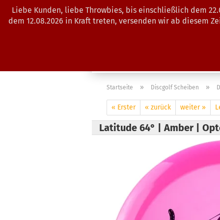
Liebe Kunden, liebe Throwbies, bis einschließlich dem 22
dem 12.08.2026 in Kraft treten, versenden wir ab diesem Z
AKTUELLES
SALES
SCHEIBE
»
»
Startseite
Discgolf Scheiben
D
« Erster
« zurück
weiter »
L
Latitude 64° | Amber | Op