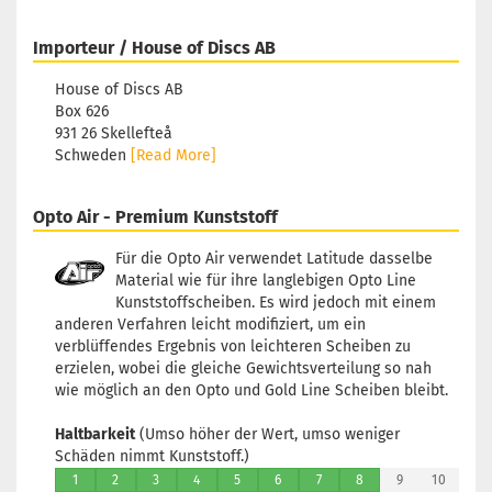
Importeur / House of Discs AB
House of Discs AB
Box 626
931 26 Skellefteå
Schweden
[Read More]
Opto Air - Premium Kunststoff
Für die Opto Air verwendet Latitude dasselbe
Material wie für ihre langlebigen Opto Line
Kunststoffscheiben. Es wird jedoch mit einem
anderen Verfahren leicht modifiziert, um ein
verblüffendes Ergebnis von leichteren Scheiben zu
erzielen, wobei die gleiche Gewichtsverteilung so nah
wie möglich an den Opto und Gold Line Scheiben bleibt.
Haltbarkeit
(Umso höher der Wert, umso weniger
Schäden nimmt Kunststoff.)
1
2
3
4
5
6
7
8
9
10