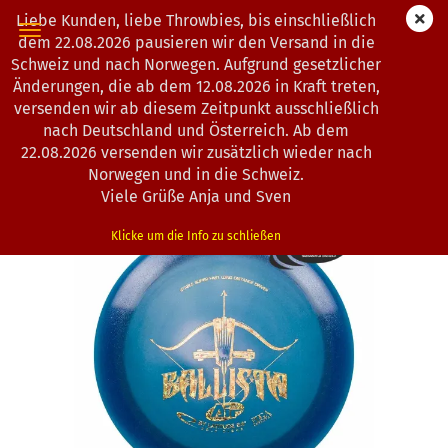
Liebe Kunden, liebe Throwbies, bis einschließlich
dem 22.08.2026 pausieren wir den Versand in die
Schweiz und nach Norwegen. Aufgrund gesetzlicher
Änderungen, die ab dem 12.08.2026 in Kraft treten,
« Erster
« zurück
weiter »
Letzter »
versenden wir ab diesem Zeitpunkt ausschließlich
130
Artikel in dieser Kategorie
nach Deutschland und Österreich. Ab dem
22.08.2026 versenden wir zusätzlich wieder nach
Latitude 64° | Ballista | Opto Air
Norwegen und in die Schweiz.
(Art.Nr.:
0201230
)
Viele Grüße Anja und Sven
Klicke um die Info zu schließen