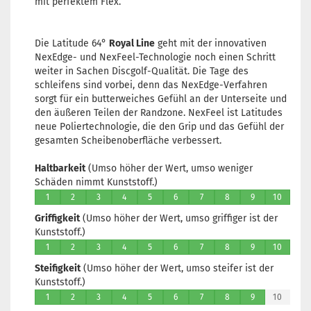
mit perfektem Flex.
3 Arbei
Die Latitude 64°
Royal Line
geht mit der innovativen
NexEdge- und NexFeel-Technologie noch einen Schritt
weiter in Sachen Discgolf-Qualität. Die Tage des
Gewicht
schleifens sind vorbei, denn das NexEdge-Verfahren
Farbton
sorgt für ein butterweiches Gefühl an der Unterseite und
Rosa/P
den äußeren Teilen der Randzone. NexFeel ist Latitudes
Lagerbe
neue Poliertechnologie, die den Grip und das Gefühl der
1
gesamten Scheibenoberfläche verbessert.
Lieferze
3 Arbei
Haltbarkeit
(Umso höher der Wert, umso weniger
Schäden nimmt Kunststoff.)
1
2
3
4
5
6
7
8
9
10
Griffigkeit
(Umso höher der Wert, umso griffiger ist der
Gewicht
Kunststoff.)
Farbton
1
2
3
4
5
6
7
8
9
10
Rosa/P
Steifigkeit
(Umso höher der Wert, umso steifer ist der
Lagerbe
Kunststoff.)
1
1
2
3
4
5
6
7
8
9
10
Lieferze