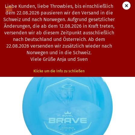
Liebe Kunden, liebe Throwbies, bis einschließlich
dem 22.08.2026 pausieren wir den Versand in die
Schweiz und nach Norwegen. Aufgrund gesetzlicher
Änderungen, die ab dem 12.08.2026 in Kraft treten,
« Erster
« zurück
weiter »
Letzter »
versenden wir ab diesem Zeitpunkt ausschließlich
193
Artikel in dieser Kategorie
nach Deutschland und Österreich. Ab dem
22.08.2026 versenden wir zusätzlich wieder nach
Latitude 64° | Brave | Royal Grand
Norwegen und in die Schweiz.
(Art.Nr.:
0202762
)
Viele Grüße Anja und Sven
Klicke um die Info zu schließen