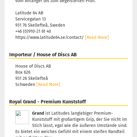
vom Anfänger bis zum begeisterten Profi.
Lieferze
3 Arbei
Latitude 64 AB
Servicegatan 13
931 76 Skellefteå, Sweden
+46 (0)910-21 61 40
https://www.latitude64.se/contact/
[Read More]
Gewicht
Farbton
Lila/Vi
Importeur / House of Discs AB
Lagerbe
1
House of Discs AB
Lieferze
Box 626
3 Arbei
931 26 Skellefteå
Schweden
[Read More]
Royal Grand - Premium Kunststoff
Gewicht
Farbton
Grand
ist Latitudes langlebiger Premium-
Lila/Vi
Kunststoff mit großartigem Grip, der Sie nicht im
Lagerbe
Stich lässt, egal wie die äußeren Umstände sind.
1
Es bietet ein weiches Gefühl mit einem steifen Randteil
Lieferze