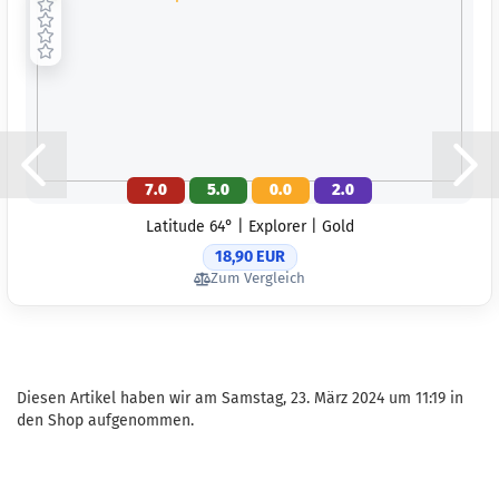
Gewicht
Farbton
Türkis
Lagerbe
1
Lieferze
3 Arbei
7.0
5.0
0.0
2.0
Latitude 64° | Explorer | Gold
18,90 EUR
Zum Vergleich
Diesen Artikel haben wir am Samstag, 23. März 2024 um 11:19 in
den Shop aufgenommen.