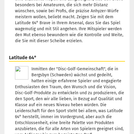
1
besonders bei Amateuren, die sich mehr Distanz
Lieferze
wünschen, sowie bei Profis, die präzise Anhyzer-Würfe
3 Arbei
meistern wollen, beliebt macht. Zeigen Sie mit dem
Latitude 64° Brave in Ihrem Arsenal, dass Sie das Spiel
wagemutig und mit Stil angehen. Ihre Mitspieler werden
den Mut ebenso bewundern wie die Kontrolle und Weite,
die Sie mit dieser Scheibe erzielen.
Gewicht
Farbton
Rötlich
Latitude 64°
Lagerbe
1
Inmitten der "Disc-Golf-Gemeinschaft", die in
Lieferze
Bergsbyn (Schweden) wächst und gedeiht,
3 Arbei
hatten einige erfahrene Spieler und engagierte
Enthusiasten den Traum, den Wunsch und die Vision,
Disc-Golf-Produkte zu entwickeln und zu produzieren, die
den Sport, den wir alle lieben, in Bezug auf Qualität und
Klasse auf ein neues Niveau heben würden. Die
Gewicht
Leidenschaft für den Sport steht bei allem, was Latitude
Farbton
64° herstellt, immer im Vordergrund, aber auch die
Bläulic
Entschlossenheit, eine breite Palette von Produkten
Lagerbe
anzubieten, die für alle Arten von Spielern geeignet sind,
1