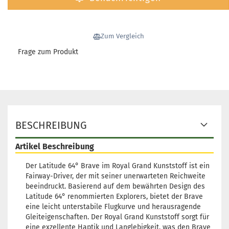
1
Lieferze
3 Arbei
Zum Vergleich
Frage zum Produkt
Gewicht
Farbton
Weißli
Lagerbe
1
BESCHREIBUNG
Lieferze
3 Arbei
Artikel Beschreibung
Der Latitude 64° Brave im Royal Grand Kunststoff ist ein
Fairway-Driver, der mit seiner unerwarteten Reichweite
beeindruckt. Basierend auf dem bewährten Design des
Gewicht
Latitude 64° renommierten Explorers, bietet der Brave
Farbton
eine leicht unterstabile Flugkurve und herausragende
Rötlich
Gleiteigenschaften. Der Royal Grand Kunststoff sorgt für
Lagerbe
eine exzellente Haptik und Langlebigkeit, was den Brave