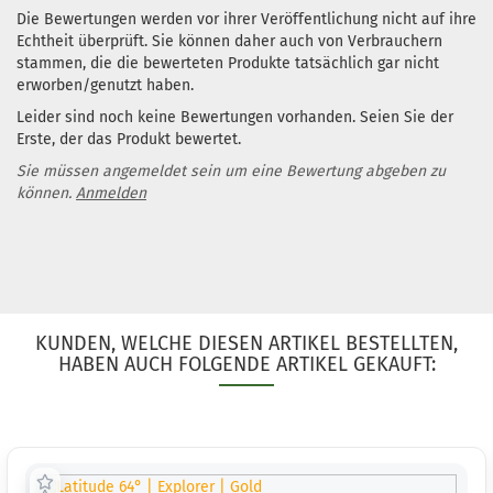
Die Bewertungen werden vor ihrer Veröffentlichung nicht auf ihre
Echtheit überprüft. Sie können daher auch von Verbrauchern
stammen, die die bewerteten Produkte tatsächlich gar nicht
erworben/genutzt haben.
Gewicht
Farbton
Leider sind noch keine Bewertungen vorhanden. Seien Sie der
Türkis
Erste, der das Produkt bewertet.
Lagerbe
Sie müssen angemeldet sein um eine Bewertung abgeben zu
1
können.
Anmelden
Lieferze
3 Arbei
Gewicht
KUNDEN, WELCHE DIESEN ARTIKEL BESTELLTEN,
Farbton
HABEN AUCH FOLGENDE ARTIKEL GEKAUFT:
Türkis
Lagerbe
1
Lieferze
3 Arbei