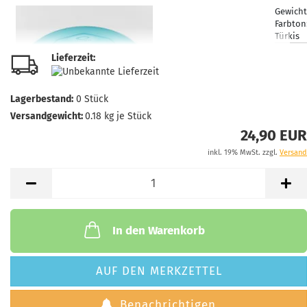
Gewicht
Farbton
Türkis
Lagerbe
Lieferzeit:
1
Lieferze
3 Arbei
Lagerbestand:
0
Stück
Versandgewicht:
0.18
kg je Stück
24,90 EUR
inkl. 19% MwSt. zzgl.
Versand
Gewicht
Farbton
Weißli
Lagerbe
1
Lieferze
In den Warenkorb
3 Arbei
Gewicht
AUF DEN MERKZETTEL
Farbton
Weißli
Benachrichtigen
Lagerbe