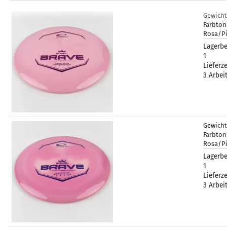
Gewicht
Farbton
Rosa/P
Lagerbe
1
Lieferze
3 Arbei
Gewicht
Farbton
Rosa/P
Lagerbe
1
Lieferze
3 Arbei