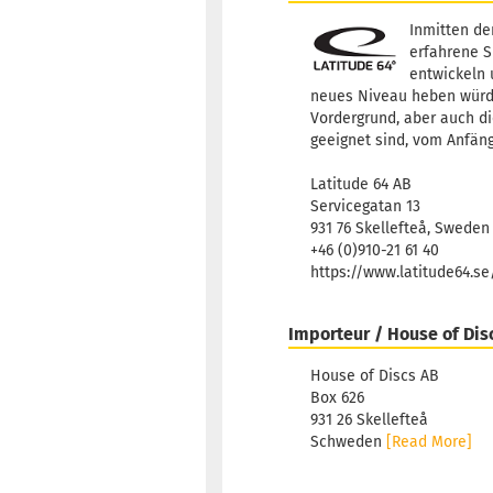
Inmitten de
erfahrene S
entwickeln 
neues Niveau heben würden
Vordergrund, aber auch di
geeignet sind, vom Anfäng
Latitude 64 AB
Servicegatan 13
931 76 Skellefteå, Sweden
+46 (0)910-21 61 40
https://www.latitude64.s
Importeur / House of Dis
House of Discs AB
Box 626
931 26 Skellefteå
Schweden
[Read More]