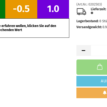
Farbton:
(Art.Nr.:
0202503
)
-0.5
1.0
Lagerbes
Lieferzeit:
Lieferzei
Lagerbestand:
0
St
Gewicht:
erfahren wollen, klicken Sie auf den
Farbton:
Versandgewicht:
0.1
echenden Wert
Lagerbes
Lieferzei
Gewicht:
Farbton:
Lagerbes
Lieferzei
AU