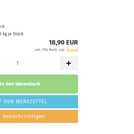
Farblos
tand:
1
t:
2 - 3 Arbeitstage
ück
175g
18,90 €
Farblos
8
kg je Stück
tand:
1
18,90 EUR
t:
2 - 3 Arbeitstage
inkl. 19% MwSt. zzgl.
Versand
175g
18,90 €
Farblos
tand:
1
t:
2 - 3 Arbeitstage
In den Warenkorb
F DEN MERKZETTEL
Benachrichtigen