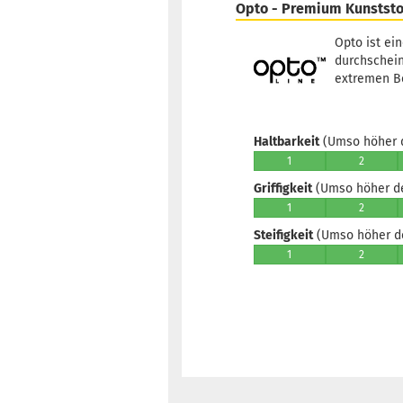
Opto - Premium Kunststo
Opto ist ei
durchschein
extremen Be
Haltbarkeit
(Umso höher d
1
2
Griffigkeit
(Umso höher der
1
2
Steifigkeit
(Umso höher der
1
2