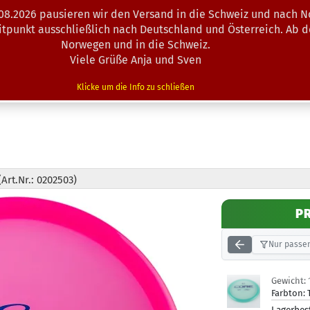
.08.2026 pausieren wir den Versand in die Schweiz und nach N
Suche...
eitpunkt ausschließlich nach Deutschland und Österreich. Ab 
Norwegen und in die Schweiz.
Viele Grüße Anja und Sven
N · MINIS
AUSRÜSTUNG
ZUBEHÖR
KÖRBE · TRAINING
Klicke um die Info zu schließen
(Art.Nr.: 0202503)
P
Nur passen
Gewicht:
Farbton: