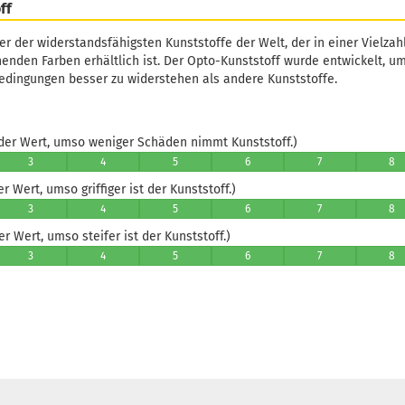
ff
ner der widerstandsfähigsten Kunststoffe der Welt, der in einer Vielza
enden Farben erhältlich ist. Der Opto-Kunststoff wurde entwickelt, 
dingungen besser zu widerstehen als andere Kunststoffe.
er Wert, umso weniger Schäden nimmt Kunststoff.)
3
4
5
6
7
8
 Wert, umso griffiger ist der Kunststoff.)
3
4
5
6
7
8
 Wert, umso steifer ist der Kunststoff.)
3
4
5
6
7
8