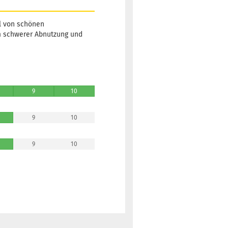
hl von schönen
um schwerer Abnutzung und
9
10
9
10
9
10