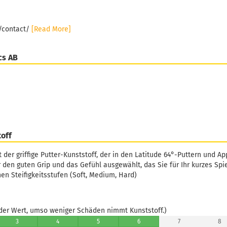
e/contact/
[Read More]
cs AB
toff
st der griffige Putter-Kunststoff, der in den Latitude 64°-Puttern und 
 den guten Grip und das Gefühl ausgewählt, das Sie für Ihr kurzes Spie
en Steifigkeitsstufen (Soft, Medium, Hard)
er Wert, umso weniger Schäden nimmt Kunststoff.)
3
4
5
6
7
8