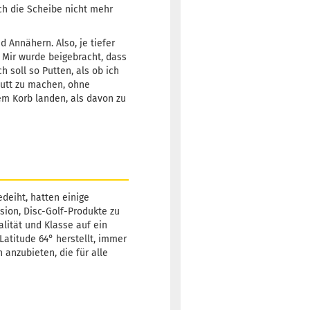
ch die Scheibe nicht mehr
Lieferzeit:
2 -
3 Arbeitstage
 Annähern. Also, je tiefer
. Mir wurde beigebracht, dass
h soll so Putten, als ob ich
Putt zu machen, ohne
Gewicht:
174g
13,90 €
dem Korb landen, als davon zu
Farbton:
Weißlich
Lagerbestand:
1
Lieferzeit:
2 -
3 Arbeitstage
deiht, hatten einige
sion, Disc-Golf-Produkte zu
alität und Klasse auf ein
atitude 64° herstellt, immer
Gewicht:
174g
13,90 €
 anzubieten, die für alle
Farbton:
Weißlich
Lagerbestand:
1