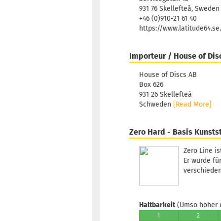
931 76 Skellefteå, Sweden
+46 (0)910-21 61 40
https://www.latitude64.s
Importeur / House of Dis
House of Discs AB
Box 626
931 26 Skellefteå
Schweden
[Read More]
Zero Hard - Basis Kunsts
Zero Line i
Er wurde für
verschieden
Haltbarkeit
(Umso höher d
1
2