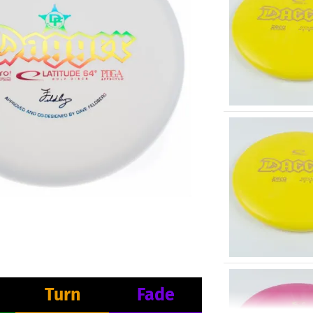
Turn
Fade