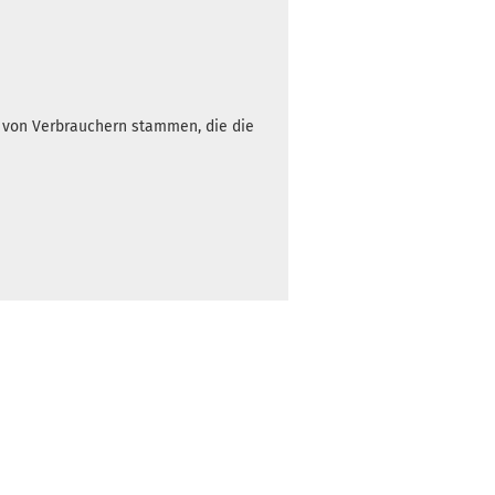
Gewicht:
174g
13,90 €
Farbton:
h von Verbrauchern stammen, die die
Weißlich
Lagerbestand:
1
Lieferzeit:
2 -
3 Arbeitstage
Gewicht:
174g
13,90 €
Farbton:
Weißlich
Lagerbestand:
1
Lieferzeit:
2 -
3 Arbeitstage