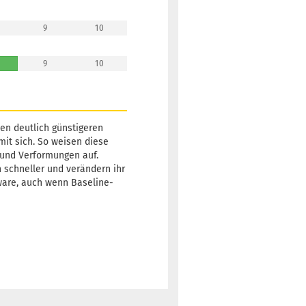
3 Arbeitstage
9
10
9
10
Gewicht:
174g
13,90 €
Farbton:
Weißlich
Lagerbestand:
1
nen deutlich günstigeren
Lieferzeit:
2 -
mit sich. So weisen diese
3 Arbeitstage
 und Verformungen auf.
h schneller und verändern ihr
ware, auch wenn Baseline-
Gewicht:
174g
13,90 €
Farbton:
Weißlich
Lagerbestand:
1
Lieferzeit:
2 -
3 Arbeitstage