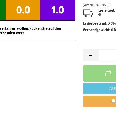
(Art.Nr.:
0200635
)
0.0
1.0
Lieferzeit:
Lagerbestand:
0
St
erfahren wollen, klicken Sie auf den
Versandgewicht:
0.1
echenden Wert
AU