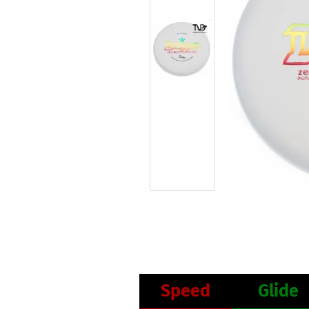
Speed
Glide