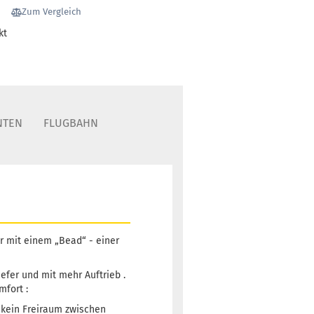
1
Zum Vergleich
Lieferzeit:
2 -
kt
3 Arbeitstage
Gewicht:
174g
13,90 €
Farbton:
NTEN
FLUGBAHN
Rosa/Pink
Lagerbestand:
1
Lieferzeit:
2 -
3 Arbeitstage
r mit einem „Bead“ - einer
Gewicht:
174g
13,90 €
Farbton:
iefer und mit mehr Auftrieb .
Weißlich
mfort :
Lagerbestand:
 kein Freiraum zwischen
1