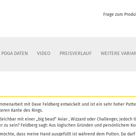
Frage zum Produ
PDGA DATEN
VIDEO
PREISVERLAUF
WEITERE VARIA
mmenarbeit mit Dave Feldberg entwickelt und ist ein sehr hoher Putte
eren Kante des Rings.
gleichbar mit einer „big bead“ Aviar , Wizzard oder Challenger, jedoch t
fer zu sein? Feldberg sagt: Aus logischen Gründen und persönlichem Ko
h möchte, dass meine Hand ausgefüllt ist während dem Putten. Da darf