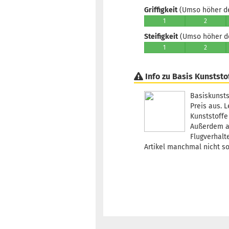
Griffigkeit
(Umso höher der
1
2
Steifigkeit
(Umso höher der
1
2
Info zu Basis Kunststo
Basiskunsts
Preis aus. 
Kunststoffe
Außerdem al
Flugverhalt
Artikel manchmal nicht s