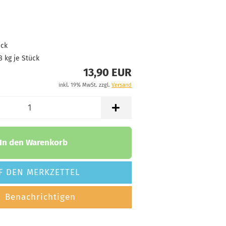
Lagerbestand:
1
Lieferzeit:
2 -
3 Arbeitstage
ück
8
kg je Stück
13,90 EUR
Gewicht:
174g
13,90 €
inkl. 19% MwSt. zzgl.
Versand
Farbton:
Rosa/Pink
Lagerbestand:
1
Lieferzeit:
2 -
In den Warenkorb
3 Arbeitstage
F DEN MERKZETTEL
Gewicht:
174g
13,90 €
Benachrichtigen
Farbton:
Rosa/Pink
Lagerbestand: