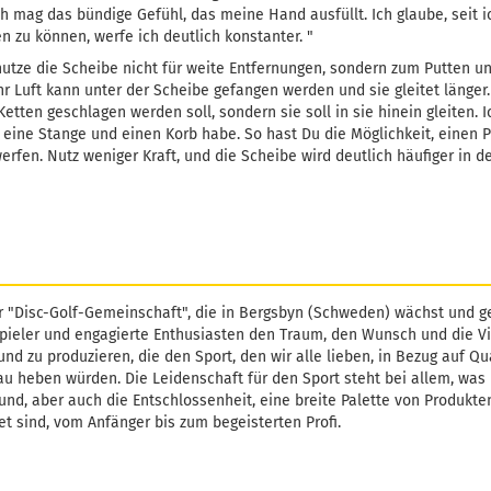
h mag das bündige Gefühl, das meine Hand ausfüllt. Ich glaube, seit i
n zu können, werfe ich deutlich konstanter. "
nutze die Scheibe nicht für weite Entfernungen, sondern zum Putten und
hr Luft kann unter der Scheibe gefangen werden und sie gleitet länger
Ketten geschlagen werden soll, sondern sie soll in sie hinein gleiten. Ic
 eine Stange und einen Korb habe. So hast Du die Möglichkeit, einen 
erfen. Nutz weniger Kraft, und die Scheibe wird deutlich häufiger in 
r "Disc-Golf-Gemeinschaft", die in Bergsbyn (Schweden) wächst und ge
pieler und engagierte Enthusiasten den Traum, den Wunsch und die Vi
und zu produzieren, die den Sport, den wir alle lieben, in Bezug auf Qu
u heben würden. Die Leidenschaft für den Sport steht bei allem, was L
und, aber auch die Entschlossenheit, eine breite Palette von Produkten
et sind, vom Anfänger bis zum begeisterten Profi.