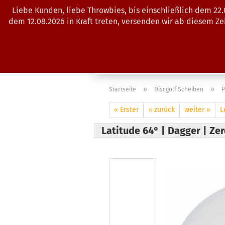
Liebe Kunden, liebe Throwbies, bis einschließlich dem 22
dem 12.08.2026 in Kraft treten, versenden wir ab diesem Z
AKTUELLES
SALES
SCHEIBE
»
»
Startseite
Discgolf Scheiben
P
« Erster
« zurück
weiter »
L
Latitude 64° | Dagger | Ze