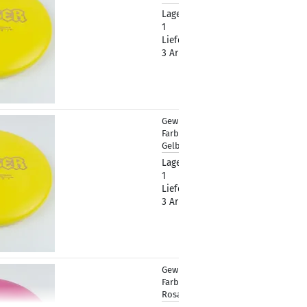
Lagerbestand:
1
Lieferzeit:
2 -
3 Arbeitstage
Gewicht:
174g
13,90 €
Farbton:
Gelblich
Lagerbestand:
1
Lieferzeit:
2 -
3 Arbeitstage
Gewicht:
174g
13,90 €
Farbton:
Rosa/Pink