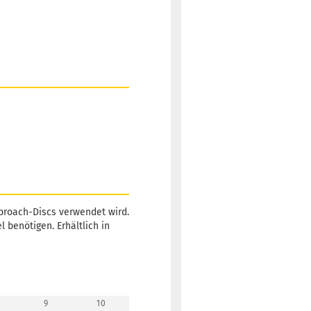
Lieferzeit:
2 -
3 Arbeitstage
Gewicht:
174g
13,90 €
Farbton:
Weißlich
Lagerbestand:
1
Lieferzeit:
2 -
3 Arbeitstage
Approach-Discs verwendet wird.
l benötigen. Erhältlich in
Gewicht:
174g
13,90 €
Farbton:
Weißlich
Lagerbestand:
1
Lieferzeit:
2 -
9
10