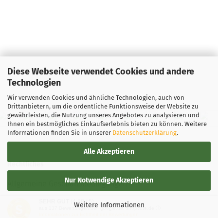
1
Lieferzeit:
2
3 Arbeitsta
Gewicht:
17
Farbton:
Rosa/Pink
Diese Webseite verwendet Cookies und andere
Lagerbestan
Technologien
1
Lieferzeit:
2
Wir verwenden Cookies und ähnliche Technologien, auch von
3 Arbeitsta
Drittanbietern, um die ordentliche Funktionsweise der Website zu
gewährleisten, die Nutzung unseres Angebotes zu analysieren und
Ihnen ein bestmögliches Einkaufserlebnis bieten zu können. Weitere
Informationen finden Sie in unserer
Datenschutzerklärung
.
Alle Akzeptieren
Rechtliches
Nur Notwendige Akzeptieren
Allgemeine Geschäftsbedingungen
SEHR GUT
(4.88 / 5)
Widerrufsbelehrung
Weitere Informationen
aus
137
Bewertungen bei: google.de, shopvote.de ⓘ
Informationen zur Echtheit der Bewertungen