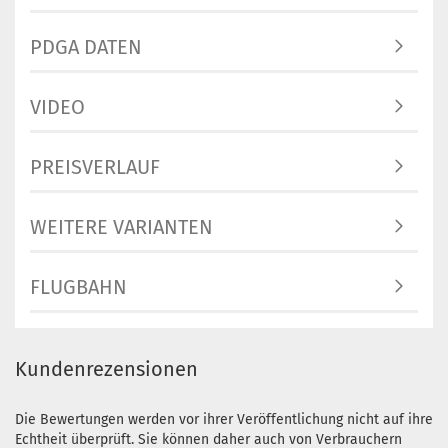
3 Arbeitsta
Gewicht:
17
PDGA DATEN
Farbton:
Türkis
Lagerbestan
VIDEO
1
Lieferzeit:
2
3 Arbeitsta
PREISVERLAUF
Gewicht:
17
Farbton:
WEITERE VARIANTEN
Türkis
Lagerbestan
1
FLUGBAHN
Lieferzeit:
2
3 Arbeitsta
Gewicht:
17
Farbton:
Kundenrezensionen
Grünlich
Lagerbestan
Die Bewertungen werden vor ihrer Veröffentlichung nicht auf ihre
1
Echtheit überprüft. Sie können daher auch von Verbrauchern
Lieferzeit:
2