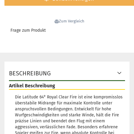
Gewicht:
18
Farbton:
Türkis
Lagerbestan
Zum Vergleich
1
Frage zum Produkt
Lieferzeit:
2
3 Arbeitsta
Gewicht:
17
Farbton:
BESCHREIBUNG
Farblos
Lagerbestan
Artikel Beschreibung
1
Lieferzeit:
2
Die Latitude 64° Royal Clear Fire ist eine kompromisslos
3 Arbeitsta
überstabile Midrange für maximale Kontrolle unter
anspruchsvollen Bedingungen. Entwickelt für hohe
Wurfgeschwindigkeiten und starke Winde, hält die Fire
präzise Linien und beendet den Flug mit einem
aggressiven, verlässlichen Fade. Besonders erfahrene
Gewicht:
17
Spieler greifen zur Fire, wenn absolute Kontrolle bei