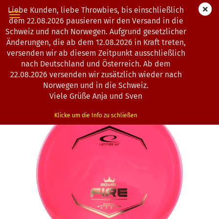
Liebe Kunden, liebe Throwbies, bis einschließlich
dem 22.08.2026 pausieren wir den Versand in die
Schweiz und nach Norwegen. Aufgrund gesetzlicher
Änderungen, die ab dem 12.08.2026 in Kraft treten,
weiter »
Letzter »
versenden wir ab diesem Zeitpunkt ausschließlich
193
Artikel in dieser Kategorie
nach Deutschland und Österreich. Ab dem
22.08.2026 versenden wir zusätzlich wieder nach
Latitude 64° | Fire | Royal Clear
Norwegen und in die Schweiz.
(Art.Nr.:
0203201
)
Viele Grüße Anja und Sven
Klicke um die Info zu schließen