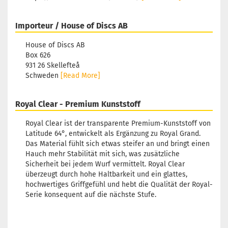
Lagerbestan
1
Importeur / House of Discs AB
Lieferzeit:
2
3 Arbeitsta
House of Discs AB
Box 626
931 26 Skellefteå
Schweden
[Read More]
Gewicht:
17
Farbton:
Royal Clear - Premium Kunststoff
Gelblich
Lagerbestan
Royal Clear ist der transparente Premium-Kunststoff von
1
Latitude 64°, entwickelt als Ergänzung zu Royal Grand.
Lieferzeit:
2
Das Material fühlt sich etwas steifer an und bringt einen
3 Arbeitsta
Hauch mehr Stabilität mit sich, was zusätzliche
Sicherheit bei jedem Wurf vermittelt. Royal Clear
Gewicht:
17
überzeugt durch hohe Haltbarkeit und ein glattes,
Farbton:
hochwertiges Griffgefühl und hebt die Qualität der Royal-
Türkis
Serie konsequent auf die nächste Stufe.
Lagerbestan
1
Lieferzeit:
2