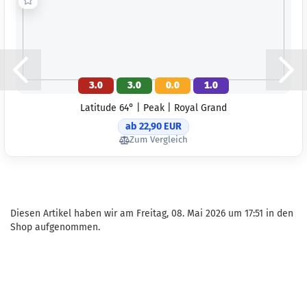
Lieferzeit:
2
3 Arbeitsta
Gewicht:
17
Farbton:
Rosa/Pink
Lagerbestan
3.0
3.0
0.0
1.0
1
Lieferzeit:
2
Latitude 64° | Peak | Royal Grand
3 Arbeitsta
ab 22,90 EUR
Zum Vergleich
Gewicht:
17
Farbton:
Farblos
Lagerbestan
1
Lieferzeit:
2
Diesen Artikel haben wir am Freitag, 08. Mai 2026 um 17:51 in den
3 Arbeitsta
Shop aufgenommen.
Gewicht:
17
Farbton:
Farblos
Lagerbestan
1