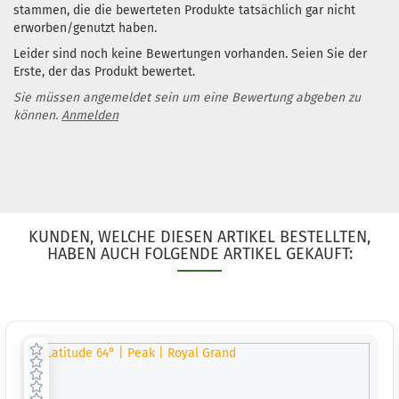
stammen, die die bewerteten Produkte tatsächlich gar nicht
3 Arbeitsta
erworben/genutzt haben.
Gewicht:
17
Leider sind noch keine Bewertungen vorhanden. Seien Sie der
Farbton:
Erste, der das Produkt bewertet.
Gelblich
Lagerbestan
Sie müssen angemeldet sein um eine Bewertung abgeben zu
1
können.
Anmelden
Lieferzeit:
2
3 Arbeitsta
Gewicht:
17
Farbton:
Rosa/Pink
Lagerbestan
KUNDEN, WELCHE DIESEN ARTIKEL BESTELLTEN,
1
HABEN AUCH FOLGENDE ARTIKEL GEKAUFT:
Lieferzeit:
2
3 Arbeitsta
Gewicht:
17
Farbton:
Rosa/Pink
Lagerbestan
1