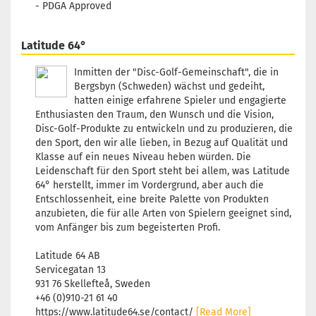
- PDGA Approved
Gelblich
Lagerbestan
1
Latitude 64°
Lieferzeit:
2
3 Arbeitsta
Inmitten der "Disc-Golf-Gemeinschaft", die in
Bergsbyn (Schweden) wächst und gedeiht,
hatten einige erfahrene Spieler und engagierte
Enthusiasten den Traum, den Wunsch und die Vision,
Disc-Golf-Produkte zu entwickeln und zu produzieren, die
Gewicht:
17
den Sport, den wir alle lieben, in Bezug auf Qualität und
Farbton:
Klasse auf ein neues Niveau heben würden. Die
Gelblich
Leidenschaft für den Sport steht bei allem, was Latitude
Lagerbestan
64° herstellt, immer im Vordergrund, aber auch die
1
Entschlossenheit, eine breite Palette von Produkten
Lieferzeit:
2
anzubieten, die für alle Arten von Spielern geeignet sind,
3 Arbeitsta
vom Anfänger bis zum begeisterten Profi.
Latitude 64 AB
Servicegatan 13
931 76 Skellefteå, Sweden
Gewicht:
17
+46 (0)910-21 61 40
Farbton:
https://www.latitude64.se/contact/
[Read More]
Gelblich