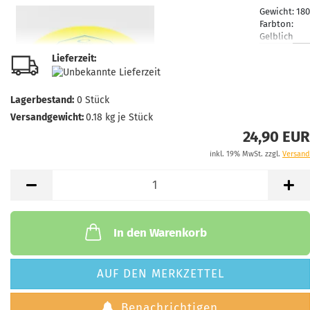
Gewicht:
18
Farbton:
Gelblich
Lagerbestan
Lieferzeit:
1
Lieferzeit:
2
3 Arbeitsta
Lagerbestand:
0
Stück
Versandgewicht:
0.18
kg je Stück
24,90 EUR
inkl. 19% MwSt. zzgl.
Versand
Gewicht:
18
Farbton:
Rosa/Pink
Lagerbestan
1
Lieferzeit:
2
In den Warenkorb
3 Arbeitsta
AUF DEN MERKZETTEL
Benachrichtigen