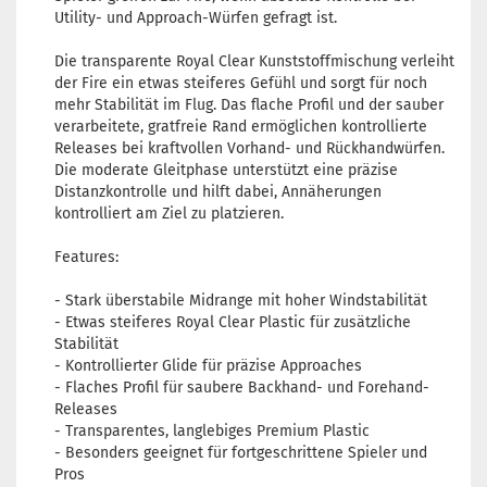
Farbton:
Utility- und Approach-Würfen gefragt ist.
Grünlich
Lagerbestan
Die transparente Royal Clear Kunststoffmischung verleiht
1
der Fire ein etwas steiferes Gefühl und sorgt für noch
Lieferzeit:
2
mehr Stabilität im Flug. Das flache Profil und der sauber
3 Arbeitsta
verarbeitete, gratfreie Rand ermöglichen kontrollierte
Releases bei kraftvollen Vorhand- und Rückhandwürfen.
Die moderate Gleitphase unterstützt eine präzise
Distanzkontrolle und hilft dabei, Annäherungen
kontrolliert am Ziel zu platzieren.
Gewicht:
17
Farbton:
Features:
Gelblich
Lagerbestan
- Stark überstabile Midrange mit hoher Windstabilität
1
- Etwas steiferes Royal Clear Plastic für zusätzliche
Lieferzeit:
2
Stabilität
3 Arbeitsta
- Kontrollierter Glide für präzise Approaches
- Flaches Profil für saubere Backhand- und Forehand-
Releases
- Transparentes, langlebiges Premium Plastic
- Besonders geeignet für fortgeschrittene Spieler und
Gewicht:
17
Pros
Farbton: