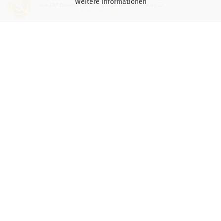
Weitere Informationen
aus
137
Bewertungen bei: google.de, shopvote.de ⓘ
Informationen zur Echtheit der Bewertungen
Versand- & Zahlungsbedingungen
Privatsphäre und Datenschutz
Teilnahmebedingung-Gewinnspiele
Vertrag widerrufen
Mehr über...
Impressum
Wichtige Hinweise für Kaspersky-Nutzer
Gutscheine
Kontakt / Öffnungszeiten
Versand- & Zahlungsbedingungen