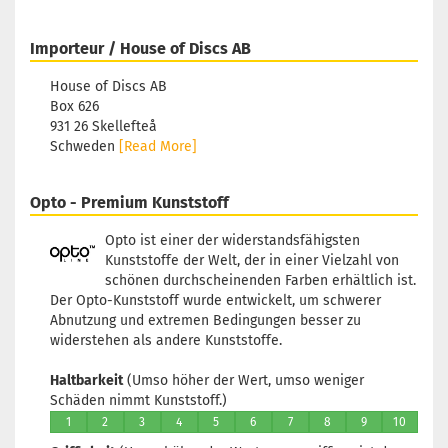
Importeur / House of Discs AB
House of Discs AB
Box 626
931 26 Skellefteå
Schweden
[Read More]
Opto - Premium Kunststoff
Opto ist einer der widerstandsfähigsten
Kunststoffe der Welt, der in einer Vielzahl von
schönen durchscheinenden Farben erhältlich ist.
Der Opto-Kunststoff wurde entwickelt, um schwerer
Abnutzung und extremen Bedingungen besser zu
widerstehen als andere Kunststoffe.
Haltbarkeit
(Umso höher der Wert, umso weniger
Schäden nimmt Kunststoff.)
1
2
3
4
5
6
7
8
9
10