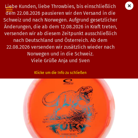
Liebe Kunden, liebe Throwbies, bis einschließlich
dem 22.08.2026 pausieren wir den Versand in die
Schweiz und nach Norwegen. Aufgrund gesetzlicher
Änderungen, die ab dem 12.08.2026 in Kraft treten,
« Erster
« zurück
weiter »
Letzter »
versenden wir ab diesem Zeitpunkt ausschließlich
193
Artikel in dieser Kategorie
nach Deutschland und Österreich. Ab dem
22.08.2026 versenden wir zusätzlich wieder nach
Latitude 64° | Fury | Opto | Orbit
Norwegen und in die Schweiz.
(Art.Nr.:
0203247
)
Viele Grüße Anja und Sven
Klicke um die Info zu schließen