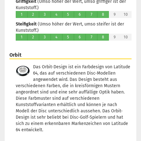
Griffigkeit
(Umso höher der Wert, umso griffiger ist der
Kunststoff.)
1
2
3
4
5
6
7
8
9
10
Steifigkeit
(Umso höher der Wert, umso steifer ist der
Kunststoff.)
1
2
3
4
5
6
7
8
9
10
Orbit
Das Orbit-Design ist ein Farbdesign von Latitude
64, das auf verschiedenen Disc-Modellen
angewendet wird. Das Design besteht aus
verschiedenen Farben, die in kreisförmigen Mustern
angeordnet sind und eine sehr auffällige Optik haben.
Diese Farbmuster sind auf verschiedenen
Kunststoffvarianten erhältlich und können je nach
Modell der Disc unterschiedlich aussehen. Das Orbit-
Design ist sehr beliebt bei Disc-Golf-Spielern und hat
sich zu einem erkennbaren Markenzeichen von Latitude
64 entwickelt.