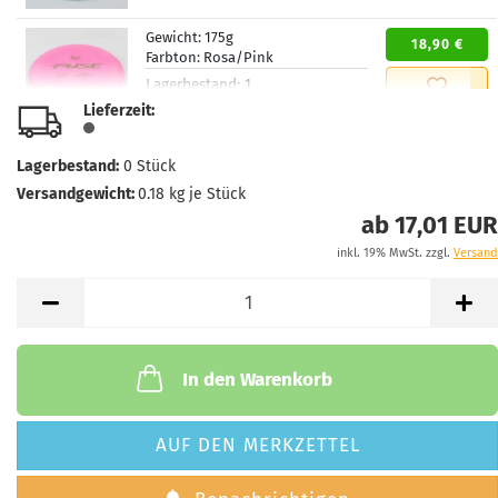
Gewicht:
175g
18,90 €
Farbton:
Rosa/Pink
Lagerbestand:
1
Lieferzeit:
2 - 3 Arbeitstage
Lieferzeit:
Gewicht:
175g
Lagerbestand:
0
Stück
18,90 €
Farbton:
Weißlich
Versandgewicht:
0.18
kg je Stück
Lagerbestand:
1
ab 17,01 EUR
Lieferzeit:
2 - 3 Arbeitstage
inkl. 19% MwSt. zzgl.
Versand
Gewicht:
174g
18,90 €
Farbton:
Rosa/Pink
Lagerbestand:
1
Lieferzeit:
2 - 3 Arbeitstage
In den Warenkorb
AUF DEN MERKZETTEL