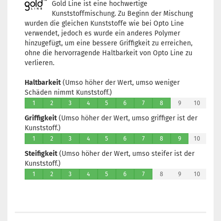
Gold Line ist eine hochwertige
Kunststoffmischung. Zu Beginn der Mischung
wurden die gleichen Kunststoffe wie bei Opto Line
verwendet, jedoch es wurde ein anderes Polymer
hinzugefügt, um eine bessere Griffigkeit zu erreichen,
ohne die hervorragende Haltbarkeit von Opto Line zu
verlieren.
Haltbarkeit
(Umso höher der Wert, umso weniger
Schäden nimmt Kunststoff.)
1
2
3
4
5
6
7
8
9
10
Griffigkeit
(Umso höher der Wert, umso griffiger ist der
Kunststoff.)
1
2
3
4
5
6
7
8
9
10
Steifigkeit
(Umso höher der Wert, umso steifer ist der
Kunststoff.)
1
2
3
4
5
6
7
8
9
10