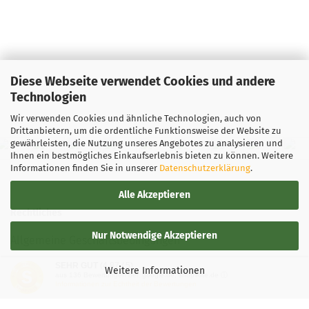
Diese Webseite verwendet Cookies und andere
Technologien
Wir verwenden Cookies und ähnliche Technologien, auch von
Drittanbietern, um die ordentliche Funktionsweise der Website zu
gewährleisten, die Nutzung unseres Angebotes zu analysieren und
Ihnen ein bestmögliches Einkaufserlebnis bieten zu können. Weitere
Informationen finden Sie in unserer
Datenschutzerklärung
.
Alle Akzeptieren
Rechtliches
Nur Notwendige Akzeptieren
Allgemeine Geschäftsbedingungen
SEHR GUT
(4.87 / 5)
Widerrufsbelehrung
Weitere Informationen
aus
136
Bewertungen bei: google.de, shopvote.de ⓘ
Informationen zur Echtheit der Bewertungen
Versand- & Zahlungsbedingungen