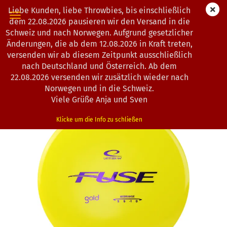
Liebe Kunden, liebe Throwbies, bis einschließlich
dem 22.08.2026 pausieren wir den Versand in die
Schweiz und nach Norwegen. Aufgrund gesetzlicher
Änderungen, die ab dem 12.08.2026 in Kraft treten,
« Erster
« zurück
weiter »
Letzter »
versenden wir ab diesem Zeitpunkt ausschließlich
104
Artikel in dieser Kategorie
nach Deutschland und Österreich. Ab dem
22.08.2026 versenden wir zusätzlich wieder nach
Latitude 64° | Fuse | Gold
Norwegen und in die Schweiz.
(Art.Nr.:
0202537
)
Viele Grüße Anja und Sven
Klicke um die Info zu schließen