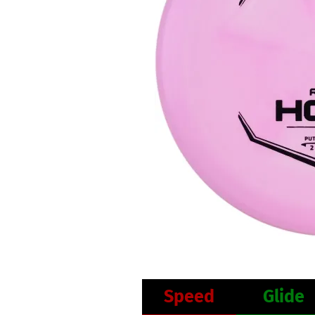
Speed
Glide