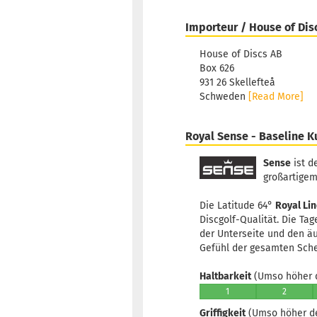
Importeur / House of Dis
House of Discs AB
Box 626
931 26 Skellefteå
Schweden
[Read More]
Royal Sense - Baseline K
Sense
ist d
großartigem 
Die Latitude 64°
Royal Li
Discgolf-Qualität. Die Ta
der Unterseite und den äu
Gefühl der gesamten Sche
Haltbarkeit
(Umso höher d
1
2
Griffigkeit
(Umso höher der