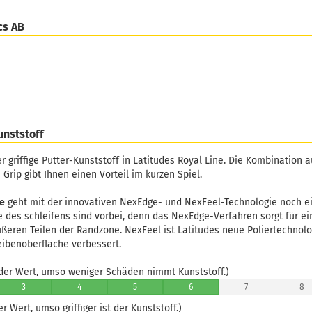
cs AB
unststoff
er griffige Putter-Kunststoff in Latitudes Royal Line. Die Kombination
Grip gibt Ihnen einen Vorteil im kurzen Spiel.
ne
geht mit der innovativen NexEdge- und NexFeel-Technologie noch ei
ge des schleifens sind vorbei, denn das NexEdge-Verfahren sorgt für e
ßeren Teilen der Randzone. NexFeel ist Latitudes neue Poliertechnolo
ibenoberfläche verbessert.
er Wert, umso weniger Schäden nimmt Kunststoff.)
3
4
5
6
7
8
 Wert, umso griffiger ist der Kunststoff.)