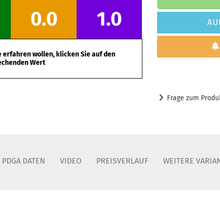
0.0
1.0
AU
erfahren wollen, klicken Sie auf den
echenden Wert
Frage zum Produ
PDGA DATEN
VIDEO
PREISVERLAUF
WEITERE VARIA