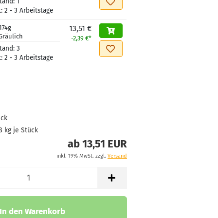
tand:
1
t:
2 - 3 Arbeitstage
174g
13,51 €
Gräulich
-2,39 €*
tand:
3
t:
2 - 3 Arbeitstage
ück
8
kg je Stück
ab 13,51 EUR
inkl. 19% MwSt. zzgl.
Versand
In den Warenkorb