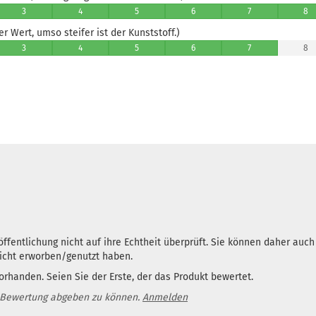
3
4
5
6
7
8
 Wert, umso steifer ist der Kunststoff.)
3
4
5
6
7
8
ffentlichung nicht auf ihre Echtheit überprüft. Sie können daher auc
nicht erworben/genutzt haben.
rhanden. Seien Sie der Erste, der das Produkt bewertet.
 Bewertung abgeben zu können.
Anmelden