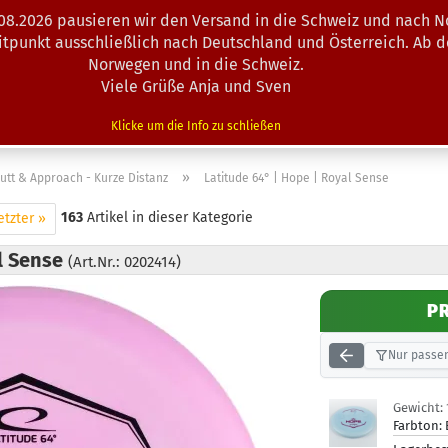
.08.2026 pausieren wir den Versand in die Schweiz und nach N
Suche...
eitpunkt ausschließlich nach Deutschland und Österreich. Ab 
Norwegen und in die Schweiz.
Viele Grüße Anja und Sven
N · MINIS
AUSRÜSTUNG
ZUBEHÖR
KÖRBE · TRAINING
Klicke um die Info zu schließen
»
utt & Approach - Kurze Distanz
Latitude 64° | Hope | Royal Sense
163
Artikel in dieser Kategorie
etzter »
al Sense
(Art.Nr.: 0202414)
P
Nur passen
Gewicht:
Farbton: