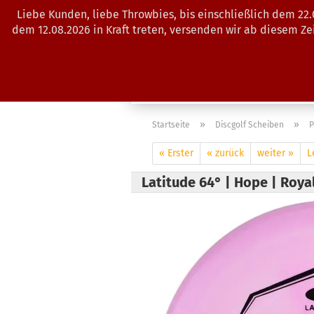
Liebe Kunden, liebe Throwbies, bis einschließlich dem 22
dem 12.08.2026 in Kraft treten, versenden wir ab diesem Z
AKTUELLES
SALES
SCHEIBE
»
»
Startseite
Discgolf Scheiben
P
« Erster
« zurück
weiter »
L
Latitude 64° | Hope | Roy