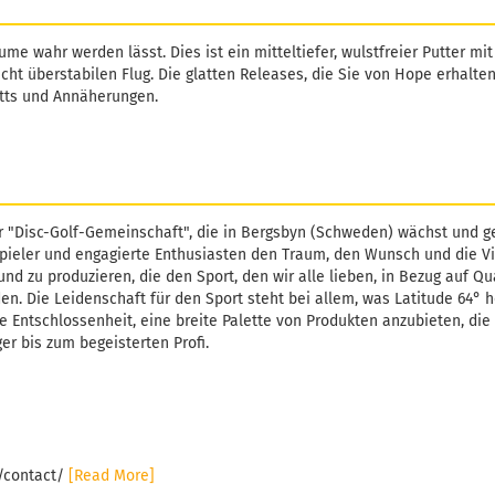
ume wahr werden lässt. Dies ist ein mitteltiefer, wulstfreier Putter m
cht überstabilen Flug. Die glatten Releases, die Sie von Hope erhalte
utts und Annäherungen.
r "Disc-Golf-Gemeinschaft", die in Bergsbyn (Schweden) wächst und ge
pieler und engagierte Enthusiasten den Traum, den Wunsch und die Vi
und zu produzieren, die den Sport, den wir alle lieben, in Bezug auf Qu
. Die Leidenschaft für den Sport steht bei allem, was Latitude 64° h
e Entschlossenheit, eine breite Palette von Produkten anzubieten, die 
er bis zum begeisterten Profi.
e/contact/
[Read More]