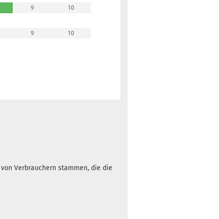
9
10
9
10
h von Verbrauchern stammen, die die