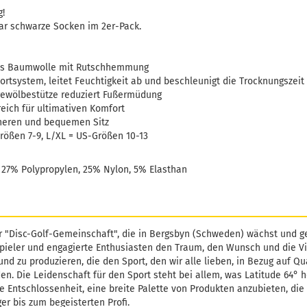
g!
aar schwarze Socken im 2er-Pack.
us Baumwolle mit Rutschhemmung
ortsystem, leitet Feuchtigkeit ab und beschleunigt die Trocknungszeit
gewölbestütze reduziert Fußermüdung
eich für ultimativen Komfort
cheren und bequemen Sitz
rößen 7-9, L/XL = US-Größen 10-13
 27% Polypropylen, 25% Nylon, 5% Elasthan
r "Disc-Golf-Gemeinschaft", die in Bergsbyn (Schweden) wächst und ge
pieler und engagierte Enthusiasten den Traum, den Wunsch und die Vi
und zu produzieren, die den Sport, den wir alle lieben, in Bezug auf Qu
. Die Leidenschaft für den Sport steht bei allem, was Latitude 64° h
e Entschlossenheit, eine breite Palette von Produkten anzubieten, die 
er bis zum begeisterten Profi.