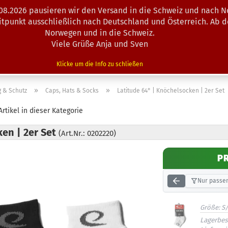
.08.2026 pausieren wir den Versand in die Schweiz und nach N
Suche...
eitpunkt ausschließlich nach Deutschland und Österreich. Ab 
Norwegen und in die Schweiz.
Viele Grüße Anja und Sven
N · MINIS
AUSRÜSTUNG
ZUBEHÖR
KÖRBE · TRAINING
Klicke um die Info zu schließen
»
»
 & Schutz
Caps, Hats & Socks
Latitude 64° | Knöchelsocken | 2er Set
rtikel in dieser Kategorie
ken | 2er Set
(Art.Nr.: 0202220)
P
Nur passen
Größe:
S
Lagerbes