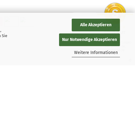
Alle Akzeptieren
,
SEHR GUT
 Sie
4.87 / 5
Nur Notwendige Akzeptieren
aus 137 Bewertungen
bei: google.de,
shopvote.de
Weitere Informationen
persky-Nutzer
ngungen