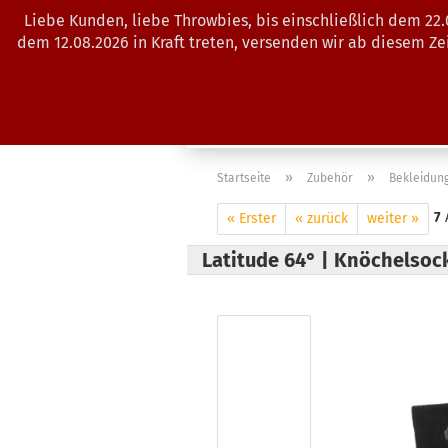
Liebe Kunden, liebe Throwbies, bis einschließlich dem 22
dem 12.08.2026 in Kraft treten, versenden wir ab diesem Z
AKTUELLES
SALES
SCHEIBE
»
»
Startseite
Zubehör
Bekleidung
7
A
« Erster
« zurück
weiter »
Latitude 64° | Knöchelsoc