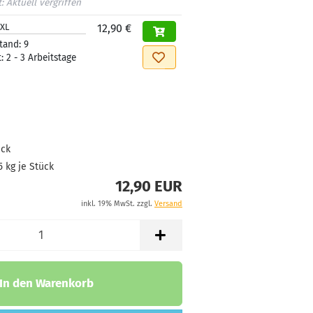
t:
Aktuell vergriffen
/XL
12,90 €
tand:
9
t:
2 - 3 Arbeitstage
ück
5
kg je Stück
12,90 EUR
inkl. 19% MwSt. zzgl.
Versand
In den Warenkorb