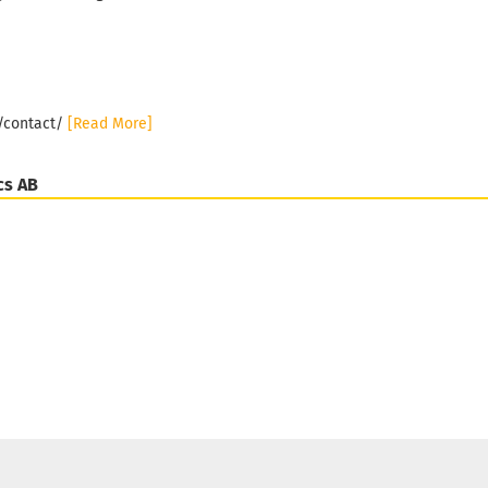
e/contact/
[Read More]
cs AB