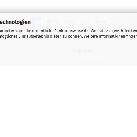
Technologien
nbietern, um die ordentliche Funktionsweise der Website zu gewährleisten
ögliches Einkaufserlebnis bieten zu können. Weitere Informationen finden
Mehr über...
Impressum
Wichtige Hinweise für Kas
Gutscheine
Kontakt / Öffnungszeiten
Versand- & Zahlungsbedi
e
Lehrvideos / Tutorials
Cookie Einstellungen