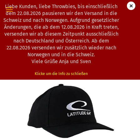
Liebe Kunden, liebe Throwbies, bis einschließlich
dem 22.08.2026 pausieren wir den Versand in die
Schweiz und nach Norwegen. Aufgrund gesetzlicher
Änderungen, die ab dem 12.08.2026 in Kraft treten,
« Erster
« zurück
versenden wir ab diesem Zeitpunkt ausschließlich
7
Artikel in dieser Kategorie
nach Deutschland und Österreich. Ab dem
22.08.2026 versenden wir zusätzlich wieder nach
Latitude 64° | Logo Cap
Norwegen und in die Schweiz.
(Art.Nr.:
0203124
)
Viele Grüße Anja und Sven
Klicke um die Info zu schließen