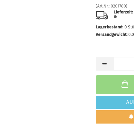
(Art.Nr.:
0201780
)
Farbton:
Lieferzeit:
Lagerbes
Lieferzei
Lagerbestand:
0
St
Versandgewicht:
0.
AU