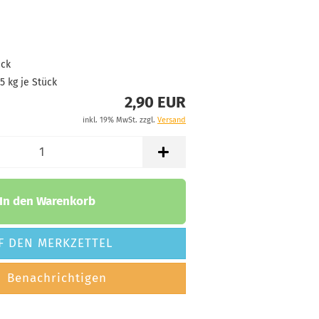
Weißlich
2,90 €
tand:
24
t:
2 - 3 Arbeitstage
ück
05
kg je Stück
2,90 EUR
inkl. 19% MwSt. zzgl.
Versand
In den Warenkorb
F DEN MERKZETTEL
Benachrichtigen