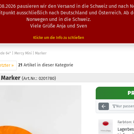
.08.2026 pausieren wir den Versand in die Schweiz und nach N
Suche...
eitpunkt ausschließlich nach Deutschland und Österreich. Ab 
Norwegen und in die Schweiz.
Viele Grüße Anja und Sven
N · MINIS
AUSRÜSTUNG
ZUBEHÖR
KÖRBE · TRAINING
Klicke um die Info zu schließen
ude 64° | Mercy Mini | Marker
21
Artikel in dieser Kategorie
etzter »
| Marker
(Art.Nr.: 0201780)
P
Nur passen
Farbton:
Lagerbes