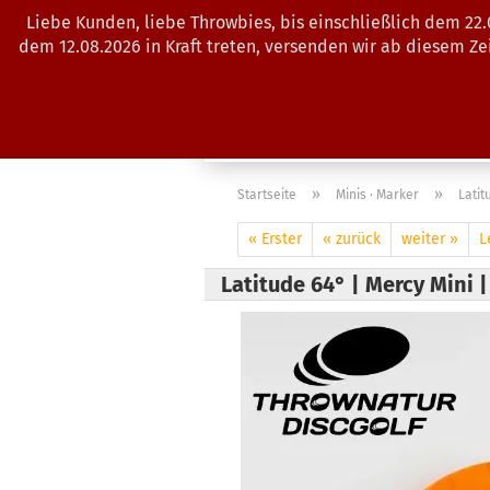
Liebe Kunden, liebe Throwbies, bis einschließlich dem 22
dem 12.08.2026 in Kraft treten, versenden wir ab diesem Z
AKTUELLES
SALES
SCHEIBE
»
»
Startseite
Minis · Marker
Latit
« Erster
« zurück
weiter »
L
Latitude 64° | Mercy Mini 