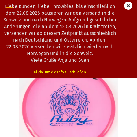
Liebe Kunden, liebe Throwbies, bis einschließlich
dem 22.08.2026 pausieren wir den Versand in die
Schweiz und nach Norwegen. Aufgrund gesetzlicher
Änderungen, die ab dem 12.08.2026 in Kraft treten,
« Erster
« zurück
weiter »
Letzter »
versenden wir ab diesem Zeitpunkt ausschließlich
163
Artikel in dieser Kategorie
nach Deutschland und Österreich. Ab dem
22.08.2026 versenden wir zusätzlich wieder nach
Latitude 64° | Ruby | Opto
Norwegen und in die Schweiz.
(Art.Nr.:
0200111
)
Viele Grüße Anja und Sven
Klicke um die Info zu schließen