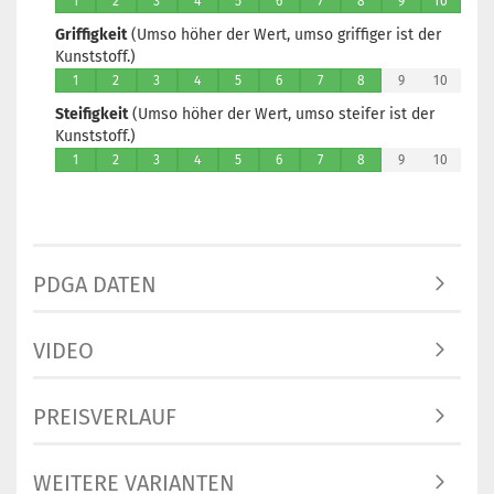
1
2
3
4
5
6
7
8
9
10
Griffigkeit
(Umso höher der Wert, umso griffiger ist der
Kunststoff.)
1
2
3
4
5
6
7
8
9
10
Steifigkeit
(Umso höher der Wert, umso steifer ist der
Kunststoff.)
1
2
3
4
5
6
7
8
9
10
PDGA DATEN
VIDEO
PREISVERLAUF
WEITERE VARIANTEN