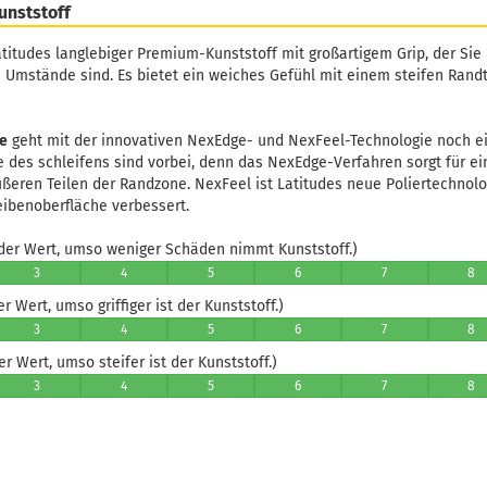
unststoff
atitudes langlebiger Premium-Kunststoff mit großartigem Grip, der Sie n
 Umstände sind. Es bietet ein weiches Gefühl mit einem steifen Randt
ne
geht mit der innovativen NexEdge- und NexFeel-Technologie noch ei
ge des schleifens sind vorbei, denn das NexEdge-Verfahren sorgt für e
ßeren Teilen der Randzone. NexFeel ist Latitudes neue Poliertechnolo
ibenoberfläche verbessert.
er Wert, umso weniger Schäden nimmt Kunststoff.)
3
4
5
6
7
8
 Wert, umso griffiger ist der Kunststoff.)
3
4
5
6
7
8
 Wert, umso steifer ist der Kunststoff.)
3
4
5
6
7
8