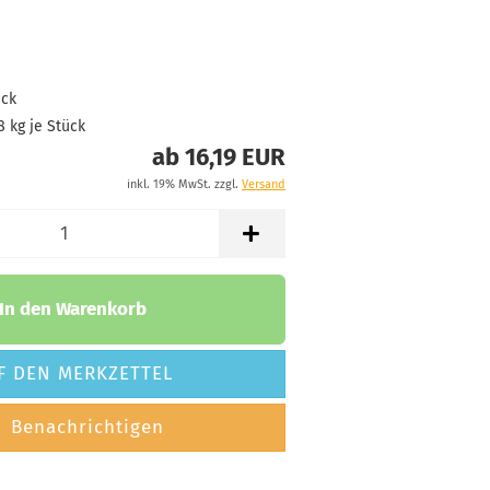
Bläulich
-8,71 €*
tand:
1
t:
2 - 3 Arbeitstage
ück
8
kg je Stück
ab 16,19 EUR
inkl. 19% MwSt. zzgl.
Versand
In den Warenkorb
F DEN MERKZETTEL
Benachrichtigen