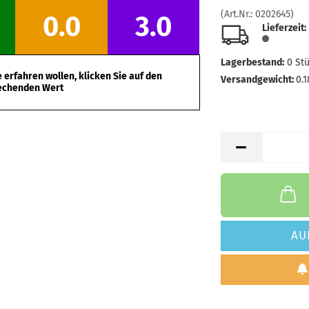
Farbton:
(Art.Nr.:
0202645
)
0.0
3.0
Lagerbes
Lieferzeit:
Lieferzei
Lagerbestand:
0
St
erfahren wollen, klicken Sie auf den
Versandgewicht:
0.1
echenden Wert
AU