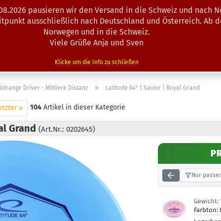
.08.2026 pausieren wir den Versand in die Schweiz und nach N
Suche...
eitpunkt ausschließlich nach Deutschland und Österreich. Ab 
Norwegen und in die Schweiz.
Viele Grüße Anja und Sven
N · MINIS
AUSRÜSTUNG
ZUBEHÖR
KÖRBE · TRAINING
Klicke um die Info zu schließen
»
idrange Driver - Mittlere Distanz
Latitude 64° | Savior | Royal Grand
104
Artikel in dieser Kategorie
etzter »
yal Grand
(Art.Nr.: 0202645)
P
Nur passen
Gewicht:
Farbton: