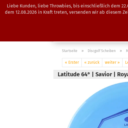
Liebe Kunden, liebe Throwbies, bis einschließlich dem 22
dem 12.08.2026 in Kraft treten, versenden wir ab diesem Z
AKTUELLES
SALES
SCHEIBE
»
»
Startseite
Discgolf Scheiben
M
« Erster
« zurück
weiter »
L
Latitude 64° | Savior | Ro