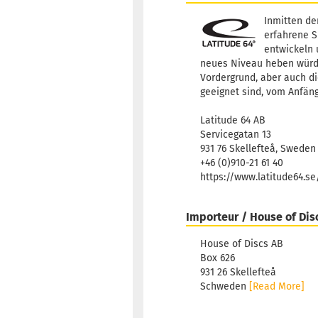
Inmitten de
erfahrene S
entwickeln 
neues Niveau heben würden
Vordergrund, aber auch di
geeignet sind, vom Anfäng
Latitude 64 AB
Servicegatan 13
931 76 Skellefteå, Sweden
+46 (0)910-21 61 40
https://www.latitude64.s
Importeur / House of Dis
House of Discs AB
Box 626
931 26 Skellefteå
Schweden
[Read More]