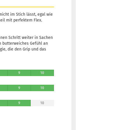
icht im Stich lässt, egal wie
eil mit perfektem Flex.
nen Schritt weiter in Sachen
in butterweiches Gefühl an
gie, die den Grip und das
9
10
9
10
9
10