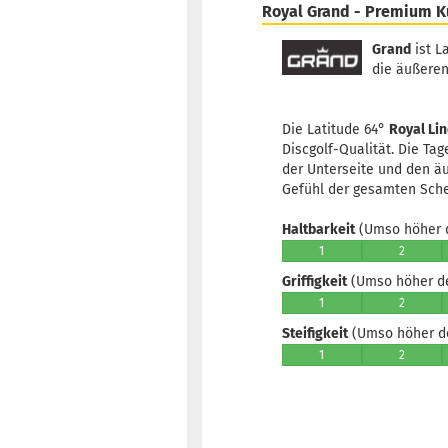
Royal Grand - Premium K
Grand
ist L
die äußeren
Die Latitude 64°
Royal Li
Discgolf-Qualität. Die Ta
der Unterseite und den äu
Gefühl der gesamten Sche
Haltbarkeit
(Umso höher d
1
2
Griffigkeit
(Umso höher der
1
2
Steifigkeit
(Umso höher der
1
2