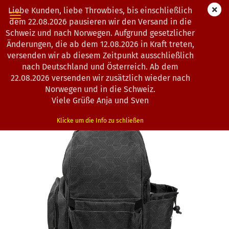
Liebe Kunden, liebe Throwbies, bis einschließlich
dem 22.08.2026 pausieren wir den Versand in die
Schweiz und nach Norwegen. Aufgrund gesetzlicher
Änderungen, die ab dem 12.08.2026 in Kraft treten,
« Erster
« zurück
weiter »
Letzter »
versenden wir ab diesem Zeitpunkt ausschließlich
20
Artikel in dieser Kategorie
nach Deutschland und Österreich. Ab dem
22.08.2026 versenden wir zusätzlich wieder nach
Latitude 64° | Swift HEX Backpack
Norwegen und in die Schweiz.
(Art.Nr.:
0203211
)
Viele Grüße Anja und Sven
Klicke um die Info zu schließen