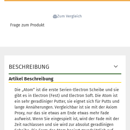
Fa
Bl
L
Zum Vergleich
1
Frage zum Produkt
Li
3 
G
Fa
BESCHREIBUNG
Bl
L
Artikel Beschreibung
1
Li
Die „Atom“ ist die erste Serien-Electron Scheibe und sie
3 
gibt es in Electron (Fest) und Electron Soft. Die Atom ist
ein sehr geradliniger Putter, sie eignet sich für Putts und
lange Annäherungen. Vergleichbar ist sie mit der Axiom
Proxy, nur das sie etwas am Ende etwas mehr Fade
aufweist. Wenn Sie eingespielt ist, wird der Fade mit der
G
Zeit nachlassen und sie wird zur absolut geradlinigen
Fa