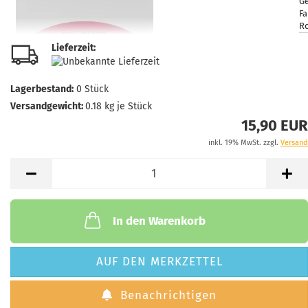
G
Fa
R
L
Lieferzeit:
1
Li
3 
Lagerbestand:
0
Stück
Versandgewicht:
0.18
kg je Stück
15,90 EUR
inkl. 19% MwSt. zzgl.
Versand
G
Fa
G
L
1
Li
In den Warenkorb
3 
AUF DEN MERKZETTEL
Benachrichtigen
G