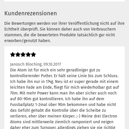
G
Kundenrezensionen
Fa
R
Die Bewertungen werden vor ihrer Veröffentlichung nicht auf ihre
L
Echtheit überprüft. Sie können daher auch von Verbrauchern
1
stammen, die die bewerteten Produkte tatsächlich gar nicht
Li
erworben/genutzt haben.
3 
Janosch Bloching,
09.10.2017
Die Atom ist für mich ein sehr geradliniger gut zu
kontrollierender Putter. Er hält seine Linie bis zum Schluss.
Ich habe ihn nur in 174g. Neu ist er super gerade mit einem
leichten Fade am Ende, fliegt für mich wiederholbar gut auf
70m. Mit mehr Power kann man ihn aber sicher auch noch
auf 80-90m gut kontrollieren. Ich habe ihn auf dem
Fussballplatz 1-2mal über 90m bekommen und habe nicht
das Gefühl gehabt die Kontrolle über die Scheibe zu
verlieren, eher über meinen Körper. ;-) Meine drei Electron
Atoms sind mittlerweile ziemlich ramponiert und neigen
daher eher zum Turnover, allerdings ziehen sie nie richtig