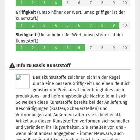
L
1
2
3
4
5
6
7
8
9
10
1
Griffigkeit
(Umso höher der Wert, umso griffiger ist der
Li
Kunststoff.)
3 
1
2
3
4
5
6
7
8
9
10
Steifigkeit
(Umso höher der Wert, umso steifer ist der
Kunststoff.)
1
2
3
4
5
6
7
8
9
10
G
Fa
G
Info zu Basis Kunststoff
L
1
Basiskunststoffe zeichnen sich in der Regel
Li
durch eine bessere Griffigkeit und einen deutlich
3 
günstigeren Preis aus. Leider bringt dies auch
produktions- und lieferungsbedingte Nachteile mit sich.
G
So weisen diese Kunststoffe bereits bei der Anlieferung
Fa
Beschädigungen (Kratzer, Scheuerstellen) und
R
Verformungen auf. Außerdem altern sie schneller, d.h.
L
Artikel aus diesen Kunststoffen verformen sich schneller
1
und verändern ihr Flugverhalten. Sie erhalten von uns -
Li
wenn nicht anders angegeben - immer Neuware, auch
3 
wenn Baseline-Artikel manchmal nicht so aussehen.