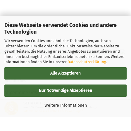
Diese Webseite verwendet Cookies und andere
Technologien
Wir verwenden Cookies und ähnliche Technologien, auch von
Drittanbietern, um die ordentliche Funktionsweise der Website zu
gewährleisten, die Nutzung unseres Angebotes zu analysieren und
Ihnen ein bestmögliches Einkaufserlebnis bieten zu können. Weitere
Informationen finden Sie in unserer
Datenschutzerklärung
.
Alle Akzeptieren
Rechtliches
Nur Notwendige Akzeptieren
Allgemeine Geschäftsbedingungen
SEHR GUT
(4.87 / 5)
Widerrufsbelehrung
Weitere Informationen
aus
137
Bewertungen bei: google.de, shopvote.de ⓘ
Informationen zur Echtheit der Bewertungen
Versand- & Zahlungsbedingungen
Privatsphäre und Datenschutz