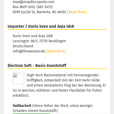
mvp@mvpdiscsports.com
L
844-MVP-DISC (687-3472)
1
6599 Euclid St, Marlette, MI 48453
[Read More]
Li
3 
Importer / Kurio Sven und Anja GbR
Kurio Sven und Anja GbR
Lessingstr. 66/1, 72770 Reutlingen
G
Deutschland
Fa
info@thrownatur.de
[Read More]
R
L
Electron Soft - Basis Kunststoff
1
Li
3 
High-Tech Basismaterial mit hervorragender
Griffigkeit, entwickelt mit der Zeit mehr Glide
und einen neutraleren Flug bei der Abnutzung. Er
ist in weicher, mittlerer und fester Flexiblität für Putter
erhältlich.
G
Fa
Haltbarkeit
(Umso höher der Wert, umso weniger
R
Schäden nimmt Kunststoff.)