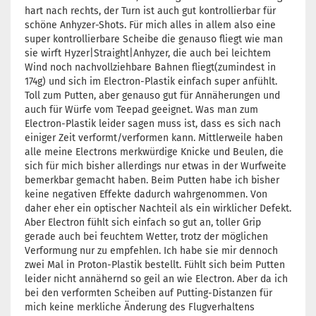
hart nach rechts, der Turn ist auch gut kontrollierbar für
schöne Anhyzer-Shots. Für mich alles in allem also eine
super kontrollierbare Scheibe die genauso fliegt wie man
sie wirft Hyzer|Straight|Anhyzer, die auch bei leichtem
Wind noch nachvollziehbare Bahnen fliegt(zumindest in
174g) und sich im Electron-Plastik einfach super anfühlt.
Toll zum Putten, aber genauso gut für Annäherungen und
auch für Würfe vom Teepad geeignet. Was man zum
Electron-Plastik leider sagen muss ist, dass es sich nach
einiger Zeit verformt/verformen kann. Mittlerweile haben
alle meine Electrons merkwürdige Knicke und Beulen, die
sich für mich bisher allerdings nur etwas in der Wurfweite
bemerkbar gemacht haben. Beim Putten habe ich bisher
keine negativen Effekte dadurch wahrgenommen. Von
daher eher ein optischer Nachteil als ein wirklicher Defekt.
Aber Electron fühlt sich einfach so gut an, toller Grip
gerade auch bei feuchtem Wetter, trotz der möglichen
Verformung nur zu empfehlen. Ich habe sie mir dennoch
zwei Mal in Proton-Plastik bestellt. Fühlt sich beim Putten
leider nicht annähernd so geil an wie Electron. Aber da ich
bei den verformten Scheiben auf Putting-Distanzen für
mich keine merkliche Änderung des Flugverhaltens