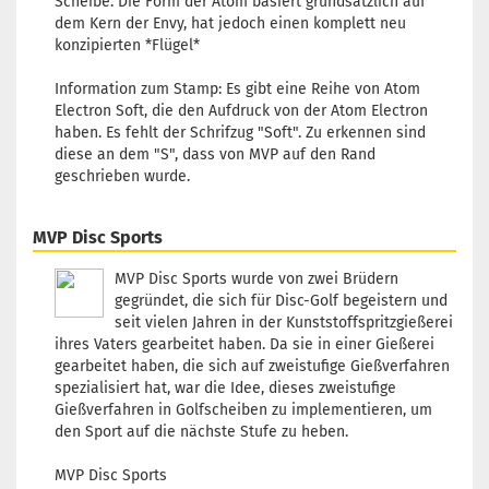
Scheibe. Die Form der Atom basiert grundsätzlich auf
Bl
dem Kern der Envy, hat jedoch einen komplett neu
L
konzipierten *Flügel*
1
Li
Information zum Stamp: Es gibt eine Reihe von Atom
3 
Electron Soft, die den Aufdruck von der Atom Electron
haben. Es fehlt der Schrifzug "Soft". Zu erkennen sind
diese an dem "S", dass von MVP auf den Rand
geschrieben wurde.
G
Fa
MVP Disc Sports
Bl
L
MVP Disc Sports wurde von zwei Brüdern
1
gegründet, die sich für Disc-Golf begeistern und
Li
seit vielen Jahren in der Kunststoffspritzgießerei
3 
ihres Vaters gearbeitet haben. Da sie in einer Gießerei
gearbeitet haben, die sich auf zweistufige Gießverfahren
spezialisiert hat, war die Idee, dieses zweistufige
Gießverfahren in Golfscheiben zu implementieren, um
den Sport auf die nächste Stufe zu heben.
G
Fa
MVP Disc Sports
Li