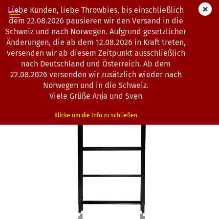
Liebe Kunden, liebe Throwbies, bis einschließlich
dem 22.08.2026 pausieren wir den Versand in die
Schweiz und nach Norwegen. Aufgrund gesetzlicher
Änderungen, die ab dem 12.08.2026 in Kraft treten,
weiter »
Letzter »
versenden wir ab diesem Zeitpunkt ausschließlich
10
Artikel in dieser Kategorie
nach Deutschland und Österreich. Ab dem
22.08.2026 versenden wir zusätzlich wieder nach
MVP Disc Sports | Disc Station | Add-on Modul 3
Norwegen und in die Schweiz.
(Art.Nr.:
0102743
)
Viele Grüße Anja und Sven
Klicke um die Info zu schließen