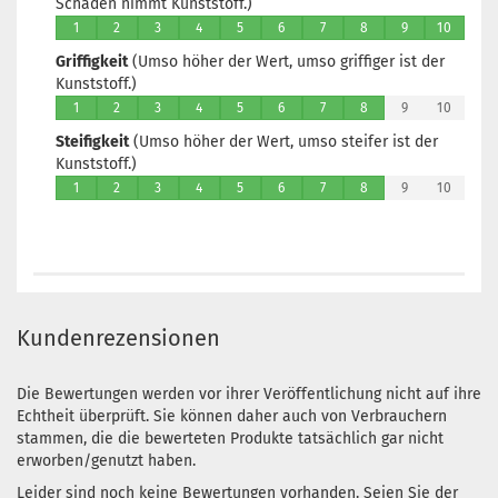
Schäden nimmt Kunststoff.)
1
2
3
4
5
6
7
8
9
10
Griffigkeit
(Umso höher der Wert, umso griffiger ist der
Kunststoff.)
1
2
3
4
5
6
7
8
9
10
Steifigkeit
(Umso höher der Wert, umso steifer ist der
Kunststoff.)
1
2
3
4
5
6
7
8
9
10
Kundenrezensionen
Die Bewertungen werden vor ihrer Veröffentlichung nicht auf ihre
Echtheit überprüft. Sie können daher auch von Verbrauchern
stammen, die die bewerteten Produkte tatsächlich gar nicht
erworben/genutzt haben.
Leider sind noch keine Bewertungen vorhanden. Seien Sie der