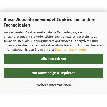
Diese Webseite verwendet Cookies und andere
Technologien
Wir verwenden Cookies und ähnliche Technologien, auch von
Drittanbietern, um die ordentliche Funktionsweise der Website zu
gewährleisten, die Nutzung unseres Angebotes zu analysieren und
Ihnen ein bestmögliches Einkaufserlebnis bieten zu können. Weitere
Informationen finden Sie in unserer
Datenschutzerklärung
.
Alle Akzeptieren
Rechtliches
Nur Notwendige Akzeptieren
Allgemeine Geschäftsbedingungen
SEHR GUT
(4.88 / 5)
Widerrufsbelehrung
Weitere Informationen
aus
137
Bewertungen bei: google.de, shopvote.de ⓘ
Informationen zur Echtheit der Bewertungen
Versand- & Zahlungsbedingungen
Privatsphäre und Datenschutz