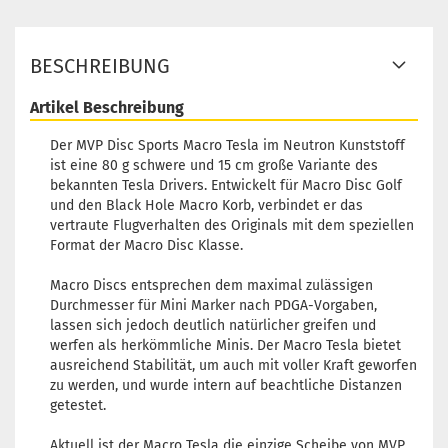
Farbton:
Lila/Violett
BESCHREIBUNG
9,90 €
Lagerbestand:
1
Lieferzeit:
2 - 3 Arbeitstage
Artikel Beschreibung
Der MVP Disc Sports Macro Tesla im Neutron Kunststoff
ist eine 80 g schwere und 15 cm große Variante des
Farbton:
Lila/Violett
9,90 €
bekannten Tesla Drivers. Entwickelt für Macro Disc Golf
Lagerbestand:
1
und den Black Hole Macro Korb, verbindet er das
Lieferzeit:
2 - 3 Arbeitstage
vertraute Flugverhalten des Originals mit dem speziellen
Format der Macro Disc Klasse.
Farbton:
Orange
9,90 €
Macro Discs entsprechen dem maximal zulässigen
Lagerbestand:
1
Durchmesser für Mini Marker nach PDGA-Vorgaben,
Lieferzeit:
2 - 3 Arbeitstage
lassen sich jedoch deutlich natürlicher greifen und
werfen als herkömmliche Minis. Der Macro Tesla bietet
ausreichend Stabilität, um auch mit voller Kraft geworfen
Farbton:
Orange
zu werden, und wurde intern auf beachtliche Distanzen
9,90 €
getestet.
Lagerbestand:
1
Lieferzeit:
2 - 3 Arbeitstage
Aktuell ist der Macro Tesla die einzige Scheibe von MVP