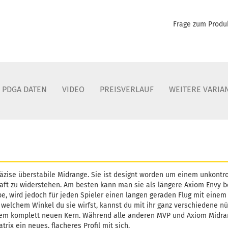
Gewicht:
Frage zum Produ
Farbton:
Lagerbes
Lieferzei
PDGA DATEN
VIDEO
PREISVERLAUF
WEITERE VARIA
räzise überstabile Midrange. Sie ist designt worden um einem unkontrol
raft zu widerstehen. Am besten kann man sie als längere Axiom Envy be
e, wird jedoch für jeden Spieler einen langen geraden Flug mit einem
welchem Winkel du sie wirfst, kannst du mit ihr ganz verschiedene nüt
inem komplett neuen Kern. Während alle anderen MVP und Axiom Midra
trix ein neues, flacheres Profil mit sich.