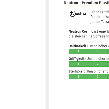
Neutron - Premium Plast
Diese Premi
feuchten We
jedem Terra
Neutron Cosmic
ist eine f
die gleichen hervorragend
Haltbarkeit
(Umso höher d
1
2
Griffigkeit
(Umso höher der
1
2
Steifigkeit
(Umso höher der
1
2