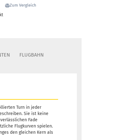
Zum Vergleich
168g
15,92 €
kt
Grünlich
-3,98 €*
tand:
1
t:
2 - 3 Arbeitstage
NTEN
FLUGBAHN
lierten Turn in jeder
schreiben. Sie ist keine
 verlässlichen Fade
zliche Flugkurven spielen.
nges den gleichen Kern als