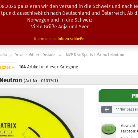
.08.2026 pausieren wir den Versand in die Schweiz und nach N
Suche...
eitpunkt ausschließlich nach Deutschland und Österreich. Ab 
Norwegen und in die Schweiz.
Viele Grüße Anja und Sven
N · MINIS
AUSRÜSTUNG
ZUBEHÖR
KÖRBE · TRAINING
Klicke um die Info zu schließen
»
idrange Driver - Mittlere Distanz
MVP Disc Sports | Matrix | Neutron
104
Artikel in dieser Kategorie
etzter »
| Neutron
(Art.Nr.: 0101741)
P
Nur passen
Gewicht:
Farbton: