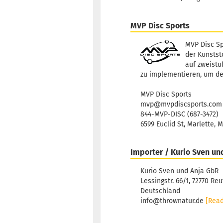
MVP Disc Sports
MVP Disc Sp
der Kunststo
auf zweistu
zu implementieren, um de
MVP Disc Sports
mvp@mvpdiscsports.com
844-MVP-DISC (687-3472)
6599 Euclid St, Marlette, 
Importer / Kurio Sven un
Kurio Sven und Anja GbR
Lessingstr. 66/1, 72770 Reu
Deutschland
info@thrownatur.de
[Rea