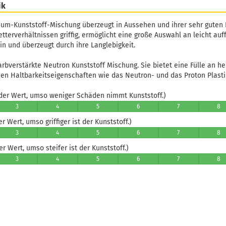
ik
um-Kunststoff-Mischung überzeugt in Aussehen und ihrer sehr guten H
tterverhältnissen griffig, ermöglicht eine große Auswahl an leicht auf
in und überzeugt durch ihre Langlebigkeit.
arbverstärkte Neutron Kunststoff Mischung. Sie bietet eine Fülle an h
en Haltbarkeitseigenschaften wie das Neutron- und das Proton Plastik
er Wert, umso weniger Schäden nimmt Kunststoff.)
3
4
5
6
7
8
 Wert, umso griffiger ist der Kunststoff.)
3
4
5
6
7
8
 Wert, umso steifer ist der Kunststoff.)
3
4
5
6
7
8