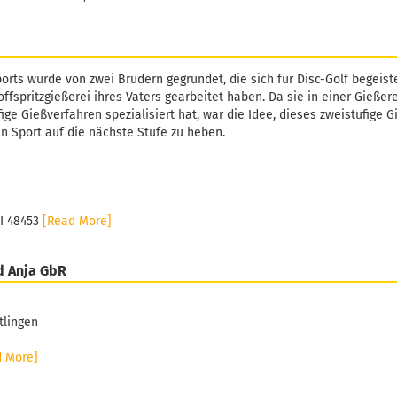
orts wurde von zwei Brüdern gegründet, die sich für Disc-Golf begeiste
ffspritzgießerei ihres Vaters gearbeitet haben. Da sie in einer Gießer
fige Gießverfahren spezialisiert hat, war die Idee, dieses zweistufige 
n Sport auf die nächste Stufe zu heben.
MI 48453
[Read More]
d Anja GbR
tlingen
d More]