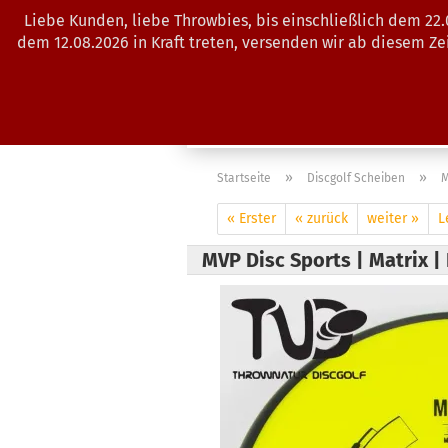
Liebe Kunden, liebe Throwbies, bis einschließlich dem 22
dem 12.08.2026 in Kraft treten, versenden wir ab diesem Z
AKTUELLES
SALES
SCHEIBE
»
»
Startseite
Discgolf Scheiben
M
« Erster
« zurück
weiter »
L
MVP Disc Sports | Matrix 