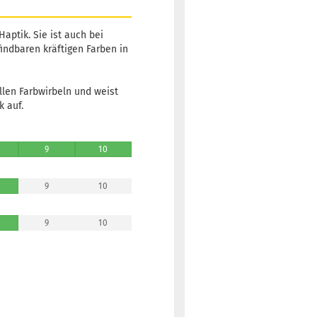
aptik. Sie ist auch bei
findbaren kräftigen Farben in
ellen Farbwirbeln und weist
 auf.
9
10
9
10
9
10