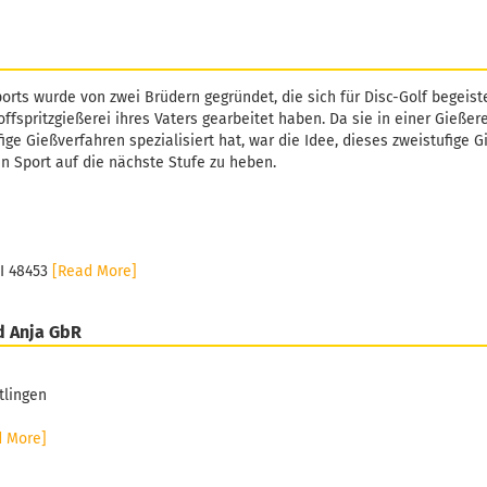
orts wurde von zwei Brüdern gegründet, die sich für Disc-Golf begeiste
ffspritzgießerei ihres Vaters gearbeitet haben. Da sie in einer Gießer
fige Gießverfahren spezialisiert hat, war die Idee, dieses zweistufige 
n Sport auf die nächste Stufe zu heben.
MI 48453
[Read More]
d Anja GbR
tlingen
d More]