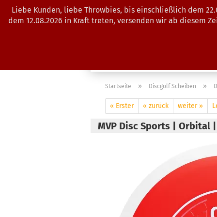
Liebe Kunden, liebe Throwbies, bis einschließlich dem 22
dem 12.08.2026 in Kraft treten, versenden wir ab diesem Z
AKTUELLES
SALES
SCHEIBE
»
»
Startseite
Discgolf Scheiben
D
« Erster
« zurück
weiter »
L
MVP Disc Sports | Orbital 