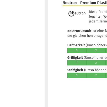
Neutron - Premium Plast
Diese Premi
feuchten We
jedem Terra
Neutron Cosmic
ist eine f
die gleichen hervorragend
Haltbarkeit
(Umso höher d
1
2
Griffigkeit
(Umso höher der
1
2
Steifigkeit
(Umso höher der
1
2