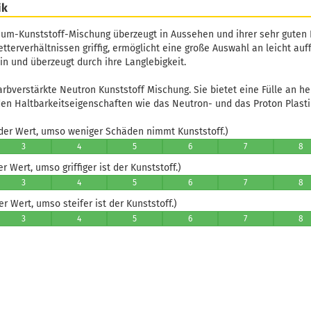
ik
um-Kunststoff-Mischung überzeugt in Aussehen und ihrer sehr guten H
tterverhältnissen griffig, ermöglicht eine große Auswahl an leicht auf
in und überzeugt durch ihre Langlebigkeit.
arbverstärkte Neutron Kunststoff Mischung. Sie bietet eine Fülle an h
en Haltbarkeitseigenschaften wie das Neutron- und das Proton Plastik
er Wert, umso weniger Schäden nimmt Kunststoff.)
3
4
5
6
7
8
 Wert, umso griffiger ist der Kunststoff.)
3
4
5
6
7
8
 Wert, umso steifer ist der Kunststoff.)
3
4
5
6
7
8