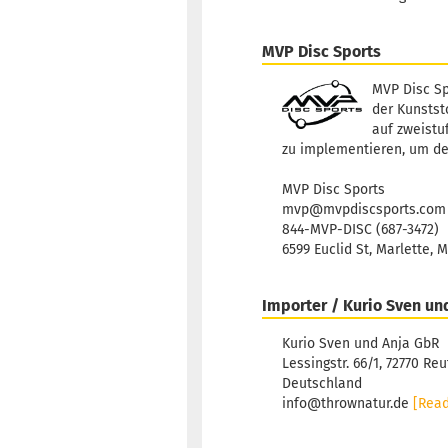
MVP Disc Sports
MVP Disc Sp
der Kunststo
auf zweistu
zu implementieren, um de
MVP Disc Sports
mvp@mvpdiscsports.com
844-MVP-DISC (687-3472)
6599 Euclid St, Marlette, 
Importer / Kurio Sven un
Kurio Sven und Anja GbR
Lessingstr. 66/1, 72770 Reu
Deutschland
info@thrownatur.de
[Rea