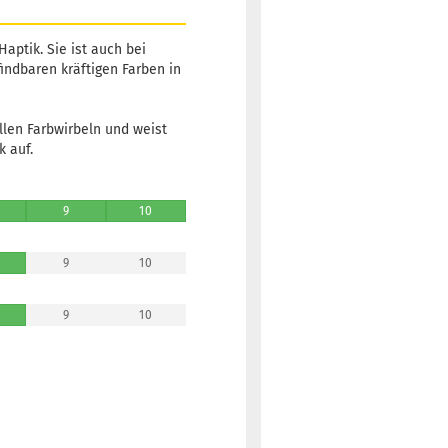
aptik. Sie ist auch bei
findbaren kräftigen Farben in
ellen Farbwirbeln und weist
 auf.
9
10
9
10
9
10