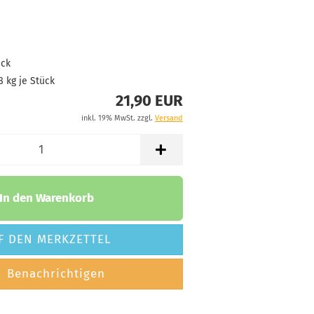
Rosa/Pink
tand:
1
t:
2 - 3 Arbeitstage
ück
172g
21,90 €
Orange
8
kg je Stück
tand:
1
21,90 EUR
t:
2 - 3 Arbeitstage
inkl. 19% MwSt. zzgl.
Versand
In den Warenkorb
F DEN MERKZETTEL
Benachrichtigen