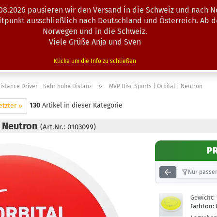
.08.2026 pausieren wir den Versand in die Schweiz und nach N
Suche...
eitpunkt ausschließlich nach Deutschland und Österreich. Ab 
Norwegen und in die Schweiz.
Viele Grüße Anja und Sven
N · MINIS
AUSRÜSTUNG
ZUBEHÖR
KÖRBE · TRAINING
Klicke um die Info zu schließen
»
istance Driver - Sehr hohe Distanz
MVP Disc Sports | Orbital | Neutron
130
Artikel in dieser Kategorie
etzter »
| Neutron
(Art.Nr.: 0103099)
P
Nur passen
Gewicht:
Farbton: