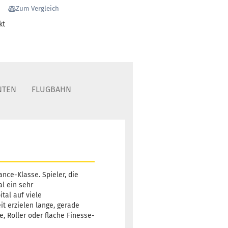
Zum Vergleich
kt
NTEN
FLUGBAHN
ance-Klasse. Spieler, die
al ein sehr
tal auf viele
t erzielen lange, gerade
e, Roller oder flache Finesse-