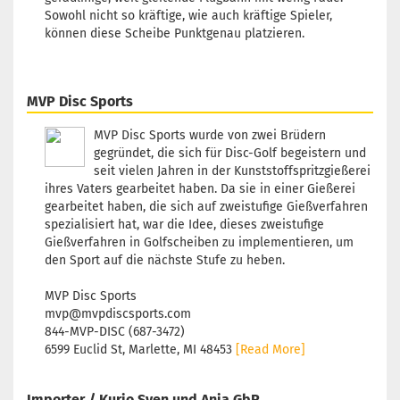
Farbton:
Sowohl nicht so kräftige, wie auch kräftige Spieler,
Lila/Viol
können diese Scheibe Punktgenau platzieren.
Lagerbest
1
Lieferzeit
3 Arbeits
MVP Disc Sports
MVP Disc Sports wurde von zwei Brüdern
gegründet, die sich für Disc-Golf begeistern und
seit vielen Jahren in der Kunststoffspritzgießerei
Gewicht:
ihres Vaters gearbeitet haben. Da sie in einer Gießerei
Farbton:
gearbeitet haben, die sich auf zweistufige Gießverfahren
Rosa/Pin
spezialisiert hat, war die Idee, dieses zweistufige
Lagerbest
Gießverfahren in Golfscheiben zu implementieren, um
1
den Sport auf die nächste Stufe zu heben.
Lieferzeit
3 Arbeits
MVP Disc Sports
mvp@mvpdiscsports.com
844-MVP-DISC (687-3472)
6599 Euclid St, Marlette, MI 48453
[Read More]
Gewicht:
Farbton:
Importer / Kurio Sven und Anja GbR