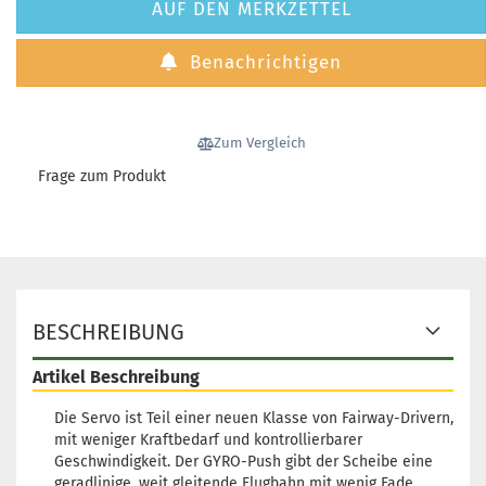
Gewicht:
AUF DEN MERKZETTEL
Farbton:
Bläulich
Benachrichtigen
Lagerbest
1
Lieferzeit
3 Arbeits
Zum Vergleich
Frage zum Produkt
Gewicht:
Farbton:
Bläulich
Lagerbest
1
BESCHREIBUNG
Lieferzeit
3 Arbeits
Artikel Beschreibung
Die Servo ist Teil einer neuen Klasse von Fairway-Drivern,
mit weniger Kraftbedarf und kontrollierbarer
Geschwindigkeit. Der GYRO-Push gibt der Scheibe eine
Gewicht:
geradlinige, weit gleitende Flugbahn mit wenig Fade.