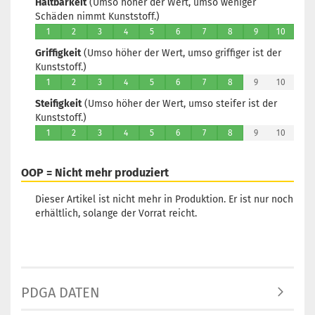
Haltbarkeit
(Umso höher der Wert, umso weniger
Lagerbest
Schäden nimmt Kunststoff.)
1
1
2
3
4
5
6
7
8
9
10
Lieferzeit
Griffigkeit
(Umso höher der Wert, umso griffiger ist der
3 Arbeits
Kunststoff.)
1
2
3
4
5
6
7
8
9
10
Steifigkeit
(Umso höher der Wert, umso steifer ist der
Kunststoff.)
Gewicht:
1
2
3
4
5
6
7
8
9
10
Farbton:
Grünlich
Lagerbest
OOP = Nicht mehr produziert
1
Lieferzeit
Dieser Artikel ist nicht mehr in Produktion. Er ist nur noch
3 Arbeits
erhältlich, solange der Vorrat reicht.
Gewicht:
PDGA DATEN
Farbton:
Gelblich