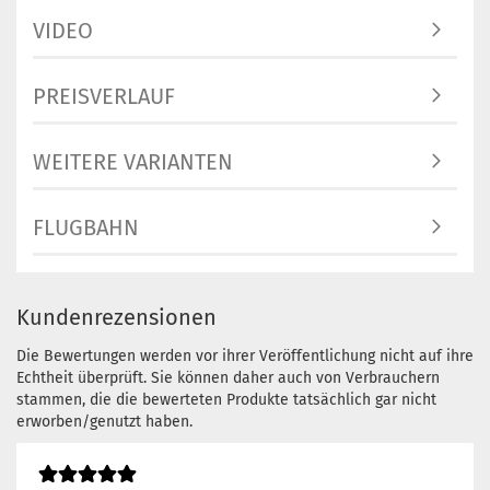
Lagerbest
VIDEO
1
Lieferzeit
3 Arbeits
PREISVERLAUF
WEITERE VARIANTEN
Gewicht:
Farbton:
Grünlich
FLUGBAHN
Lagerbest
1
Lieferzeit
3 Arbeits
Kundenrezensionen
Die Bewertungen werden vor ihrer Veröffentlichung nicht auf ihre
Echtheit überprüft. Sie können daher auch von Verbrauchern
stammen, die die bewerteten Produkte tatsächlich gar nicht
Gewicht:
erworben/genutzt haben.
Farbton:
Grünlich
Lagerbest