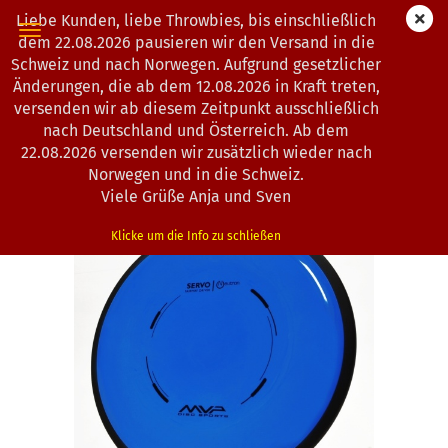
Liebe Kunden, liebe Throwbies, bis einschließlich
dem 22.08.2026 pausieren wir den Versand in die
Schweiz und nach Norwegen. Aufgrund gesetzlicher
Änderungen, die ab dem 12.08.2026 in Kraft treten,
« Erster
« zurück
weiter »
Letzter »
versenden wir ab diesem Zeitpunkt ausschließlich
193
Artikel in dieser Kategorie
nach Deutschland und Österreich. Ab dem
22.08.2026 versenden wir zusätzlich wieder nach
MVP Disc Sports | Servo | Neutron | Classic | OOP
Norwegen und in die Schweiz.
*
(Art.Nr.:
0100281
)
Viele Grüße Anja und Sven
Klicke um die Info zu schließen