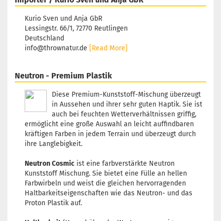
Türkis
Lagerbest
Kurio Sven und Anja GbR
1
Lessingstr. 66/1, 72770 Reutlingen
Lieferzeit
Deutschland
3 Arbeits
info@thrownatur.de
[Read More]
Neutron - Premium Plastik
Diese Premium-Kunststoff-Mischung überzeugt
Gewicht:
Farbton:
in Aussehen und ihrer sehr guten Haptik. Sie ist
Bläulich
auch bei feuchten Wetterverhältnissen griffig,
ermöglicht eine große Auswahl an leicht auffindbaren
Lagerbest
kräftigen Farben in jedem Terrain und überzeugt durch
1
Lieferzeit
ihre Langlebigkeit.
3 Arbeits
Neutron Cosmic
ist eine farbverstärkte Neutron
Kunststoff Mischung. Sie bietet eine Fülle an hellen
Farbwirbeln und weist die gleichen hervorragenden
Haltbarkeitseigenschaften wie das Neutron- und das
Gewicht:
Proton Plastik auf.
Farbton:
Schwarz