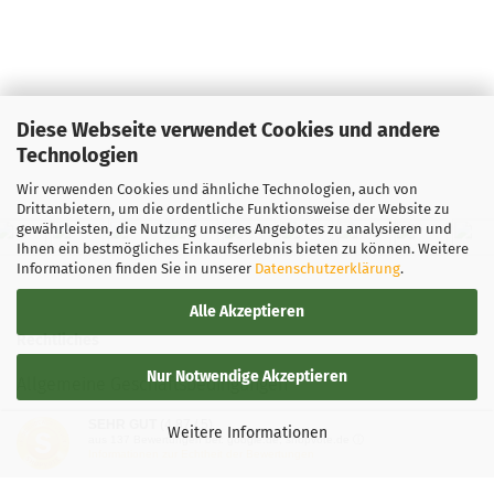
Diese Webseite verwendet Cookies und andere
Technologien
Wir verwenden Cookies und ähnliche Technologien, auch von
Drittanbietern, um die ordentliche Funktionsweise der Website zu
gewährleisten, die Nutzung unseres Angebotes zu analysieren und
Ihnen ein bestmögliches Einkaufserlebnis bieten zu können. Weitere
Informationen finden Sie in unserer
Datenschutzerklärung
.
Alle Akzeptieren
Rechtliches
Nur Notwendige Akzeptieren
Allgemeine Geschäftsbedingungen
SEHR GUT
(4.87 / 5)
Widerrufsbelehrung
Weitere Informationen
aus
137
Bewertungen bei: google.de, shopvote.de ⓘ
Informationen zur Echtheit der Bewertungen
Versand- & Zahlungsbedingungen