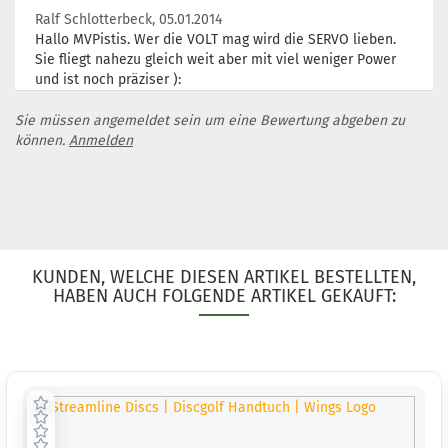
1
Ralf Schlotterbeck,
05.01.2014
Lieferzeit
Hallo MVPistis. Wer die VOLT mag wird die SERVO lieben.
3 Arbeits
Sie fliegt nahezu gleich weit aber mit viel weniger Power
und ist noch präziser ):
Sie müssen angemeldet sein um eine Bewertung abgeben zu
können.
Anmelden
Gewicht:
Farbton:
Schwarz
Lagerbest
1
Lieferzeit
3 Arbeits
KUNDEN, WELCHE DIESEN ARTIKEL BESTELLTEN,
HABEN AUCH FOLGENDE ARTIKEL GEKAUFT:
Gewicht:
Farbton:
Bläulich
Lagerbest
1
Lieferzeit
3 Arbeits