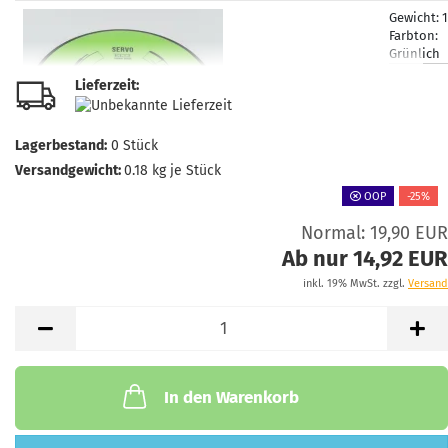
Gewicht:
Farbton:
Grünlich
Lagerbest
Lieferzeit:
1
Lieferzeit
3 Arbeits
Lagerbestand:
0
Stück
Versandgewicht:
0.18
kg je Stück
OOP
-25%
Normal: 19,90 EUR
Gewicht:
Farbton:
Ab nur 14,92 EUR
Grünlich
inkl. 19% MwSt. zzgl.
Versand
Lagerbest
1
Lieferzeit
3 Arbeits
In den Warenkorb