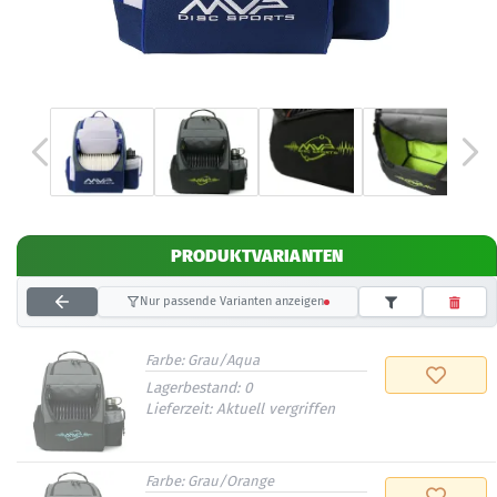
PRODUKTVARIANTEN
Nur passende Varianten anzeigen
Farbe:
Grau/Aqua
Lagerbestand:
0
Lieferzeit:
Aktuell vergriffen
Farbe:
Grau/Orange