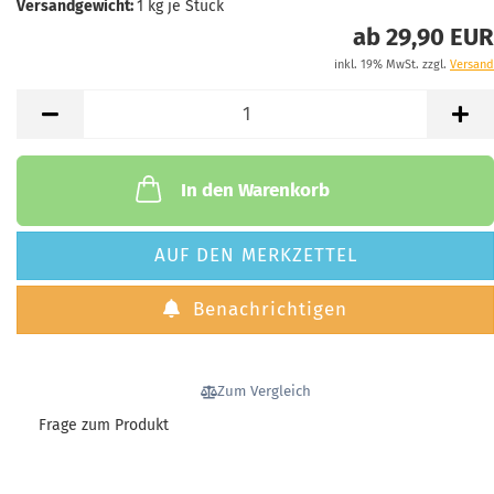
Versandgewicht:
1
kg je Stück
Lagerbestand:
2
ab 29,90 EUR
Lieferzeit:
2 - 3 Arbeitstage
inkl. 19% MwSt. zzgl.
Versand
Farbe:
Sand/Ocean Blue
Lagerbestand:
0
Lieferzeit:
Aktuell vergriffen
In den Warenkorb
Farbe:
Khaki/Purple
Lagerbestand:
0
AUF DEN MERKZETTEL
Lieferzeit:
Aktuell vergriffen
Benachrichtigen
Farbe:
Light Gray/Slate Blue
Lagerbestand:
0
Lieferzeit:
Aktuell vergriffen
Zum Vergleich
Frage zum Produkt
Farbe:
Dark Gray/Sky Blue
39,90 €
Lagerbestand:
2