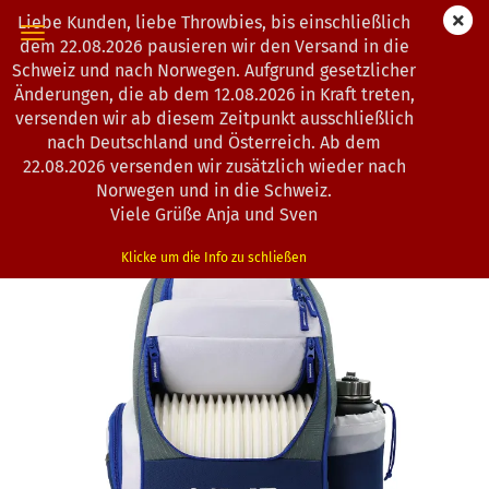
Liebe Kunden, liebe Throwbies, bis einschließlich
dem 22.08.2026 pausieren wir den Versand in die
Schweiz und nach Norwegen. Aufgrund gesetzlicher
Änderungen, die ab dem 12.08.2026 in Kraft treten,
« Erster
« zurück
weiter »
Letzter »
versenden wir ab diesem Zeitpunkt ausschließlich
20
Artikel in dieser Kategorie
nach Deutschland und Österreich. Ab dem
22.08.2026 versenden wir zusätzlich wieder nach
MVP Disc Sports | Shuttle Backpack
Norwegen und in die Schweiz.
(Art.Nr.:
0101989
)
Viele Grüße Anja und Sven
Klicke um die Info zu schließen