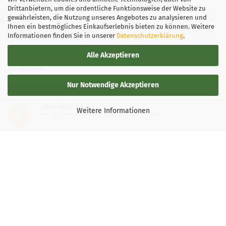
Drittanbietern, um die ordentliche Funktionsweise der Website zu
gewährleisten, die Nutzung unseres Angebotes zu analysieren und
Ihnen ein bestmögliches Einkaufserlebnis bieten zu können. Weitere
Informationen finden Sie in unserer
Datenschutzerklärung
.
Alle Akzeptieren
Rechtliches
Nur Notwendige Akzeptieren
Allgemeine Geschäftsbedingungen
SEHR GUT
(4.87 / 5)
Widerrufsbelehrung
Weitere Informationen
aus
137
Bewertungen bei: google.de, shopvote.de ⓘ
Informationen zur Echtheit der Bewertungen
Versand- & Zahlungsbedingungen
Privatsphäre und Datenschutz
Teilnahmebedingung-Gewinnspiele
Vertrag widerrufen