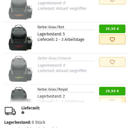
Lagerbestand:
0
Lieferzeit:
Aktuell vergriffen
Farbe:
Grau/Rot
29,90 €
Lagerbestand:
5
Lieferzeit:
2 - 3 Arbeitstage
Farbe:
Grau/Limone
Lagerbestand:
0
Lieferzeit:
Aktuell vergriffen
Farbe:
Grau/Royal
29,90 €
Lagerbestand:
2
Lieferzeit:
2 - 3 Arbeitstage
Lieferzeit:
Farbe:
Light Cobalt/Midnight
Lagerbestand:
0
Stück
39,90 €
Blue