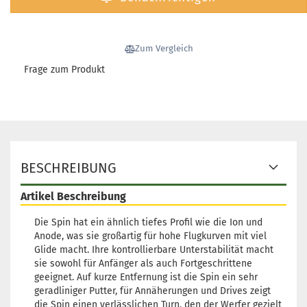
Gewicht:
170g
19,90 €
Farbton:
Türkis
Lagerbestand:
1
Lieferzeit:
2 - 3 Arbeitstage
Zum Vergleich
Frage zum Produkt
Gewicht:
170g
19,90 €
Farbton:
Türkis
Lagerbestand:
1
Lieferzeit:
2 - 3 Arbeitstage
Gewicht:
169g
19,90 €
BESCHREIBUNG
Farbton:
Rötlich
Lagerbestand:
1
Artikel Beschreibung
Lieferzeit:
2 - 3 Arbeitstage
Die Spin hat ein ähnlich tiefes Profil wie die Ion und
Gewicht:
169g
19,90 €
Anode, was sie großartig für hohe Flugkurven mit viel
Farbton:
Rötlich
Glide macht. Ihre kontrollierbare Unterstabilität macht
Lagerbestand:
1
sie sowohl für Anfänger als auch Fortgeschrittene
Lieferzeit:
2 - 3 Arbeitstage
geeignet. Auf kurze Entfernung ist die Spin ein sehr
geradliniger Putter, für Annäherungen und Drives zeigt
Gewicht:
169g
die Spin einen verlässlichen Turn, den der Werfer gezielt