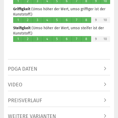
1
2
3
4
5
6
7
8
9
10
Griffigkeit
(Umso höher der Wert, umso griffiger ist der
Kunststoff.)
1
2
3
4
5
6
7
8
9
10
Steifigkeit
(Umso höher der Wert, umso steifer ist der
Kunststoff.)
1
2
3
4
5
6
7
8
9
10
PDGA DATEN
VIDEO
PREISVERLAUF
WEITERE VARIANTEN