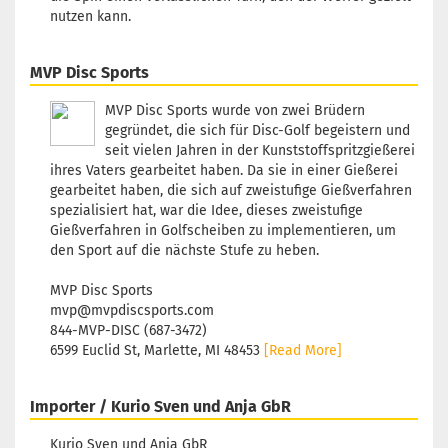
19,90 €
Farbton:
Bläulich
nutzen kann.
Lagerbestand:
1
Lieferzeit:
2 - 3 Arbeitstage
MVP Disc Sports
MVP Disc Sports wurde von zwei Brüdern
gegründet, die sich für Disc-Golf begeistern und
seit vielen Jahren in der Kunststoffspritzgießerei
ihres Vaters gearbeitet haben. Da sie in einer Gießerei
gearbeitet haben, die sich auf zweistufige Gießverfahren
spezialisiert hat, war die Idee, dieses zweistufige
Gießverfahren in Golfscheiben zu implementieren, um
den Sport auf die nächste Stufe zu heben.
MVP Disc Sports
mvp@mvpdiscsports.com
844-MVP-DISC (687-3472)
6599 Euclid St, Marlette, MI 48453
[Read More]
Importer / Kurio Sven und Anja GbR
Kurio Sven und Anja GbR