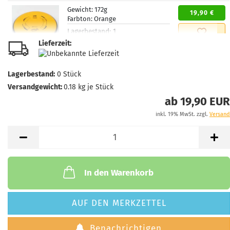
Gewicht:
172g
19,90 €
Farbton:
Orange
Lagerbestand:
1
Lieferzeit:
2 - 3 Arbeitstage
Lieferzeit:
Gewicht:
170g
19,90 €
Lagerbestand:
0
Stück
Farbton:
Rötlich
Versandgewicht:
0.18
kg je Stück
Lagerbestand:
1
Lieferzeit:
2 - 3 Arbeitstage
ab 19,90 EUR
inkl. 19% MwSt. zzgl.
Versand
Gewicht:
170g
19,90 €
Farbton:
Rötlich
Lagerbestand:
1
Lieferzeit:
2 - 3 Arbeitstage
In den Warenkorb
Gewicht:
170g
19,90 €
Farbton:
Lila/Violett
Lagerbestand:
1
AUF DEN MERKZETTEL
Lieferzeit:
2 - 3 Arbeitstage
Benachrichtigen