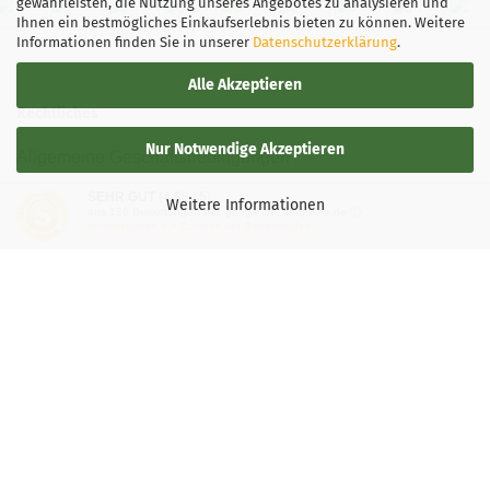
gewährleisten, die Nutzung unseres Angebotes zu analysieren und
Ihnen ein bestmögliches Einkaufserlebnis bieten zu können. Weitere
Informationen finden Sie in unserer
Datenschutzerklärung
.
Alle Akzeptieren
Rechtliches
Nur Notwendige Akzeptieren
Allgemeine Geschäftsbedingungen
SEHR GUT
(4.88 / 5)
Widerrufsbelehrung
Weitere Informationen
aus
136
Bewertungen bei: google.de, shopvote.de ⓘ
Informationen zur Echtheit der Bewertungen
Versand- & Zahlungsbedingungen
Privatsphäre und Datenschutz
Teilnahmebedingung-Gewinnspiele
Vertrag widerrufen
Mehr über...