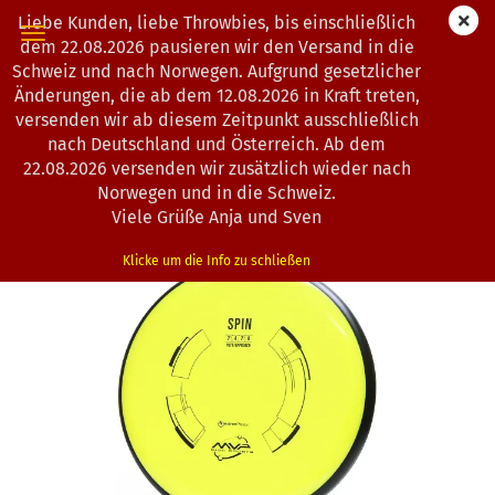
Liebe Kunden, liebe Throwbies, bis einschließlich
dem 22.08.2026 pausieren wir den Versand in die
Schweiz und nach Norwegen. Aufgrund gesetzlicher
Änderungen, die ab dem 12.08.2026 in Kraft treten,
« Erster
« zurück
weiter »
Letzter »
versenden wir ab diesem Zeitpunkt ausschließlich
163
Artikel in dieser Kategorie
nach Deutschland und Österreich. Ab dem
22.08.2026 versenden wir zusätzlich wieder nach
MVP Disc Sports | Spin | Neutron
Norwegen und in die Schweiz.
(Art.Nr.:
0101882
)
Viele Grüße Anja und Sven
Klicke um die Info zu schließen