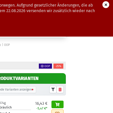
orwegen. Aufgrund gesetzlicher Änderungen, die ab
dem 22.08.2026 versenden wir zusätzlich wieder nach
GUTSCHEINE
WEITERE
ic | OOP
OOP
-25%
RODUKTVARIANTEN
de Varianten anzeigen
174g
16,43 €
Gräulich
-5,47 €*