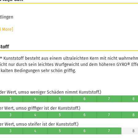
tlingen
d More]
toff
™ Kunststoff besteht aus einem ultraleichten Kern mit nicht wahrneh
icht nur durch sein leichtes Wurfgewicht und dem höheren GYRO® Effe
kalten Bedingungen sehr schön griffig.
er Wert, umso weniger Schäden nimmt Kunststoff.)
3
4
5
6
7
8
 Wert, umso griffiger ist der Kunststoff.)
3
4
5
6
7
8
 Wert, umso steifer ist der Kunststoff.)
3
4
5
6
7
8