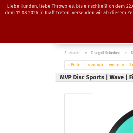
Liebe Kunden, liebe Throwbies, bis einschließlich dem 22
dem 12.08.2026 in Kraft treten, versenden wir ab diesem Z
AKTUELLES
SALES
SCHEIBE
»
»
Startseite
Discgolf Scheiben
D
« Erster
« zurück
weiter »
L
MVP Disc Sports | Wave | F