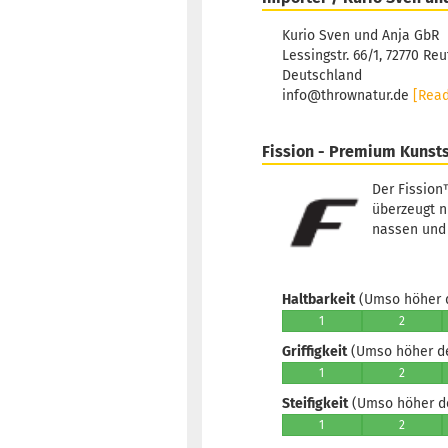
Kurio Sven und Anja GbR
Lessingstr. 66/1, 72770 Reu
Deutschland
info@thrownatur.de
[Rea
Fission - Premium Kunsts
Der Fission
überzeugt n
nassen und 
Haltbarkeit
(Umso höher d
1
2
Griffigkeit
(Umso höher der
1
2
Steifigkeit
(Umso höher der
1
2