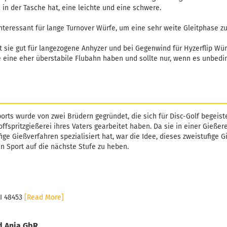
in der Tasche hat, eine leichte und eine schwere.
 interessant für lange Turnover Würfe, um eine sehr weite Gleitphase z
ist sie gut für langezogene Anhyzer und bei Gegenwind für Hyzerflip Wü
ie eine eher überstabile Flubahn haben und sollte nur, wenn es unbedi
orts wurde von zwei Brüdern gegründet, die sich für Disc-Golf begeiste
ffspritzgießerei ihres Vaters gearbeitet haben. Da sie in einer Gießer
fige Gießverfahren spezialisiert hat, war die Idee, dieses zweistufige 
n Sport auf die nächste Stufe zu heben.
MI 48453
[Read More]
d Anja GbR