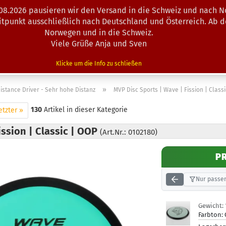
.08.2026 pausieren wir den Versand in die Schweiz und nach N
Suche...
eitpunkt ausschließlich nach Deutschland und Österreich. Ab 
Norwegen und in die Schweiz.
Viele Grüße Anja und Sven
N · MINIS
AUSRÜSTUNG
ZUBEHÖR
KÖRBE · TRAINING
Klicke um die Info zu schließen
»
istance Driver - Sehr hohe Distanz
MVP Disc Sports | Wave | Fission | Class
130
Artikel in dieser Kategorie
etzter »
ission | Classic | OOP
(Art.Nr.: 0102180)
P
Nur passen
Gewicht:
Farbton: