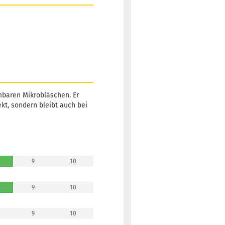
mbaren Mikrobläschen. Er
kt, sondern bleibt auch bei
9
10
9
10
9
10