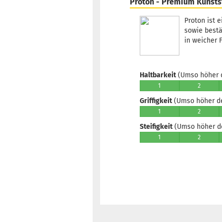
Proton - Premium Kunsts
Proton ist 
sowie bestä
in weicher F
Haltbarkeit
(Umso höher d
1
2
Griffigkeit
(Umso höher der
1
2
Steifigkeit
(Umso höher der
1
2