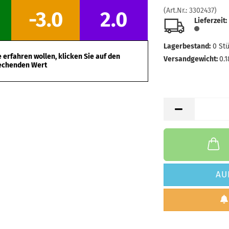
(Art.Nr.:
3302437
)
-3.0
2.0
Lieferzeit:
Lagerbestand:
0
St
erfahren wollen, klicken Sie auf den
Versandgewicht:
0.1
echenden Wert
AU