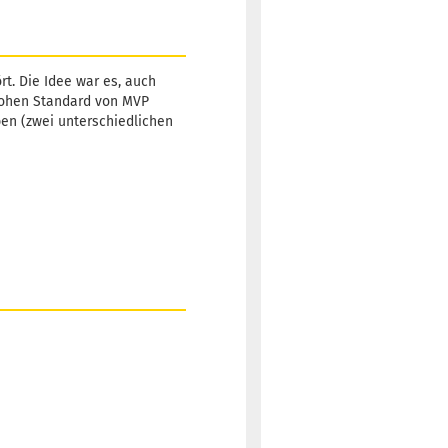
Lieferzeit:
2 -
3 Arbeitstage
t. Die Idee war es, auch
 hohen Standard von MVP
ben (zwei unterschiedlichen
Gewicht:
177g
12,90 €
Farbton:
Türkis
Lagerbestand:
1
Lieferzeit:
2 -
3 Arbeitstage
Gewicht:
177g
12,90 €
Farbton:
Türkis
Lagerbestand:
1