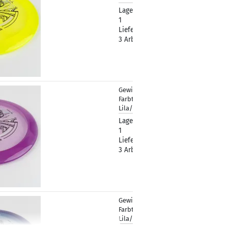
Lagerbestand:
1
Lieferzeit:
2 -
3 Arbeitstage
Gewicht:
177g
12,90 €
Farbton:
Lila/Violett
Lagerbestand:
1
Lieferzeit:
2 -
3 Arbeitstage
Gewicht:
177g
12,90 €
Farbton:
Lila/Violett