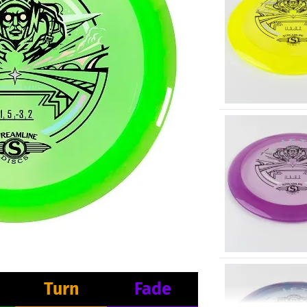
Turn
Fade