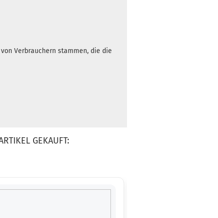
3 Arbeitstage
h von Verbrauchern stammen, die die
Gewicht:
177g
12,90 €
Farbton:
Orange
Lagerbestand:
1
Lieferzeit:
2 -
3 Arbeitstage
ARTIKEL GEKAUFT:
Gewicht:
177g
12,90 €
Farbton:
Orange
Lagerbestand:
1
Lieferzeit:
2 -
3 Arbeitstage