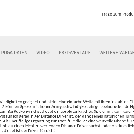
Frage zum Produ
PDGA DATEN
VIDEO
PREISVERLAUF
WEITERE VARIA
hwindigkeiten geeignet und bietet eine einfache Weite mit ihren instabilen 
 | 2 können Spieler mit hoher Armgeschwindigkeit einige beeindruckende Hy
ten. Bei Rückenwind ist die Jet ein absoluter Kracher. Spieler mit geringer
 erstaunlich geradliniger Distance Driver ist, der dank seines natürlichen Tur
 Als unauffällige Ergänzung zur Trace füllt die Jet eine wertvolle Nische für S
 ob du einen leicht zu werfenden Distance Driver suchst, oder ob du es lie
die Jet ist der Driver für dich!