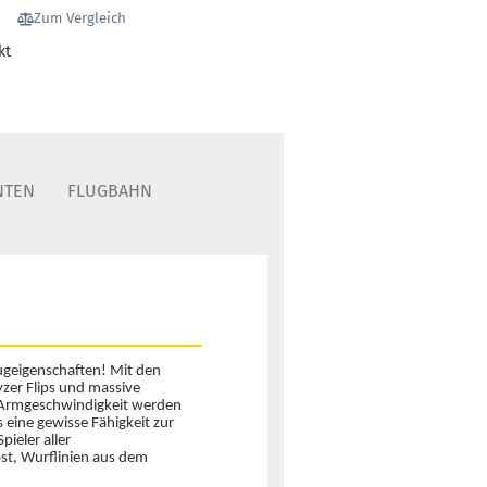
1
Zum Vergleich
Lieferzeit:
2 -
kt
3 Arbeitstage
Gewicht:
177g
12,90 €
Farbton:
NTEN
FLUGBAHN
Rosa/Pink
Lagerbestand:
1
Lieferzeit:
2 -
3 Arbeitstage
Flugeigenschaften! Mit den
zer Flips und massive
Gewicht:
177g
12,90 €
er Armgeschwindigkeit werden
Farbton:
ns eine gewisse Fähigkeit zur
Rosa/Pink
pieler aller
bst, Wurflinien aus dem
Lagerbestand:
1