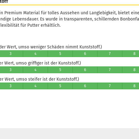
toff
ein Premium Material für tolles Aussehen und Langlebigkeit, bietet eine
ndige Lebensdauer. Es wurde in transparenten, schillernden Bonbonfa
lexibilität für Putter erhältlich.
er Wert, umso weniger Schäden nimmt Kunststoff.)
3
4
5
6
7
8
 Wert, umso griffiger ist der Kunststoff.)
3
4
5
6
7
8
 Wert, umso steifer ist der Kunststoff.)
3
4
5
6
7
8