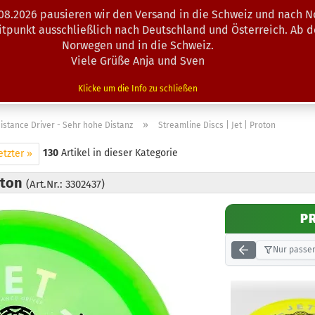
.08.2026 pausieren wir den Versand in die Schweiz und nach N
Suche...
eitpunkt ausschließlich nach Deutschland und Österreich. Ab 
Norwegen und in die Schweiz.
Viele Grüße Anja und Sven
N · MINIS
AUSRÜSTUNG
ZUBEHÖR
KÖRBE · TRAINING
Klicke um die Info zu schließen
»
istance Driver - Sehr hohe Distanz
Streamline Discs | Jet | Proton
130
Artikel in dieser Kategorie
etzter »
roton
(Art.Nr.: 3302437)
P
Nur passen