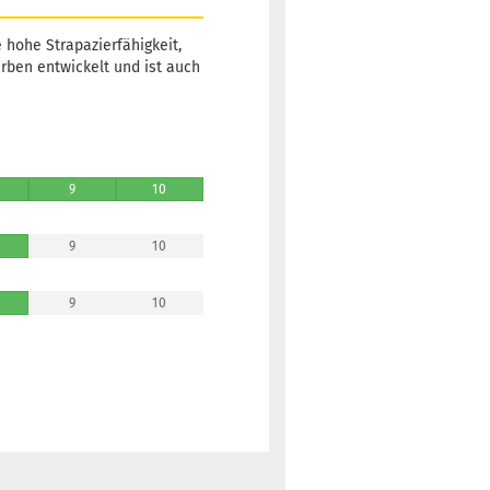
Lieferzeit:
2 -
3 Arbeitstage
 hohe Strapazierfähigkeit,
rben entwickelt und ist auch
Gewicht:
177g
12,90 €
Farbton:
Türkis
9
10
Lagerbestand:
1
Lieferzeit:
2 -
9
10
3 Arbeitstage
9
10
Gewicht:
177g
12,90 €
Farbton:
Orange
Lagerbestand:
1
Lieferzeit:
2 -