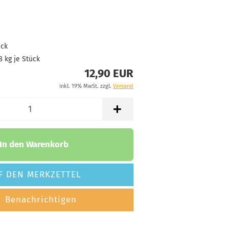
Lagerbestand:
1
Lieferzeit:
2 -
3 Arbeitstage
ück
8
kg je Stück
12,90 EUR
Gewicht:
177g
12,90 €
inkl. 19% MwSt. zzgl.
Versand
Farbton:
Rosa/Pink
Lagerbestand:
1
Lieferzeit:
2 -
In den Warenkorb
3 Arbeitstage
F DEN MERKZETTEL
Gewicht:
177g
12,90 €
Benachrichtigen
Farbton:
Rosa/Pink
Lagerbestand: