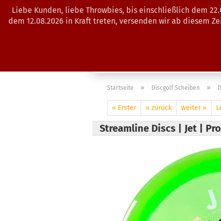
Liebe Kunden, liebe Throwbies, bis einschließlich dem 22
dem 12.08.2026 in Kraft treten, versenden wir ab diesem Z
AKTUELLES
SALES
SCHEIBE
»
»
Startseite
Discgolf Scheiben
D
« Erster
« zurück
weiter »
L
Streamline Discs | Jet | P