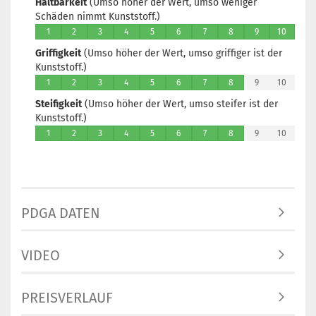
Haltbarkeit
(Umso höher der Wert, umso weniger
Schäden nimmt Kunststoff.)
1
2
3
4
5
6
7
8
9
10
Griffigkeit
(Umso höher der Wert, umso griffiger ist der
Kunststoff.)
1
2
3
4
5
6
7
8
9
10
Steifigkeit
(Umso höher der Wert, umso steifer ist der
Kunststoff.)
1
2
3
4
5
6
7
8
9
10
PDGA DATEN
VIDEO
PREISVERLAUF